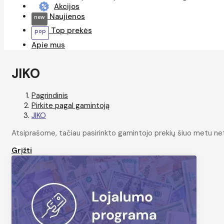
Akcijos
Naujienos
Top prekės
Apie mus
JIKO
Pagrindinis
Pirkite pagal gamintoją
JIKO
Atsiprašome, tačiau pasirinkto gamintojo prekių šiuo metu ne
Grįžti