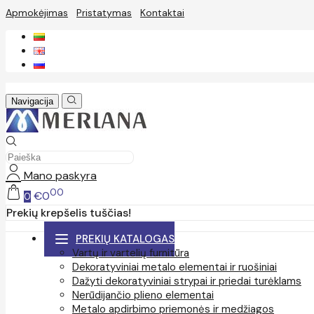
Apmokėjimas
Pristatymas
Kontaktai
Navigacija
Mano paskyra
00
€0
0
Prekių krepšelis tuščias!
PREKIŲ KATALOGAS
Vartų ir vartelių furnitūra
Dekoratyviniai metalo elementai ir ruošiniai
Dažyti dekoratyviniai strypai ir priedai turėklams
Nerūdijančio plieno elementai
Metalo apdirbimo priemonės ir medžiagos