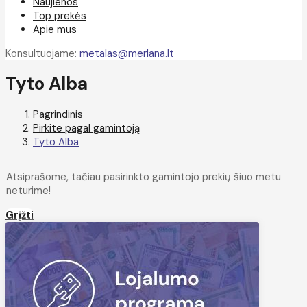
Naujienos
Top prekės
Apie mus
Konsultuojame:
metalas@merlana.lt
Tyto Alba
Pagrindinis
Pirkite pagal gamintoją
Tyto Alba
Atsiprašome, tačiau pasirinkto gamintojo prekių šiuo metu
neturime!
Grįžti