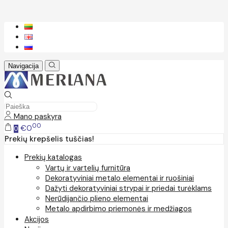
Navigacija
Mano paskyra
00
€0
0
Prekių krepšelis tuščias!
Prekių katalogas
Vartų ir vartelių furnitūra
Dekoratyviniai metalo elementai ir ruošiniai
Dažyti dekoratyviniai strypai ir priedai turėklams
Nerūdijančio plieno elementai
Metalo apdirbimo priemonės ir medžiagos
Akcijos