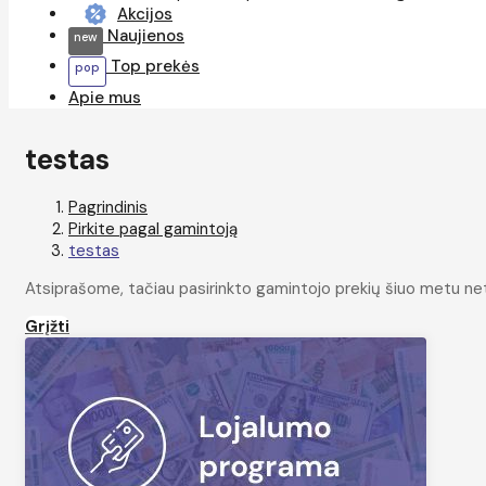
Akcijos
Naujienos
Top prekės
Apie mus
testas
Pagrindinis
Pirkite pagal gamintoją
testas
Atsiprašome, tačiau pasirinkto gamintojo prekių šiuo metu ne
Grįžti