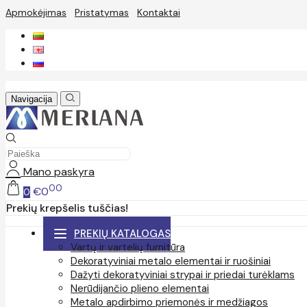
Apmokėjimas
Pristatymas
Kontaktai
Navigacija
Mano paskyra
00
€0
0
Prekių krepšelis tuščias!
PREKIŲ KATALOGAS
Vartų ir vartelių furnitūra
Dekoratyviniai metalo elementai ir ruošiniai
Dažyti dekoratyviniai strypai ir priedai turėklams
Nerūdijančio plieno elementai
Metalo apdirbimo priemonės ir medžiagos