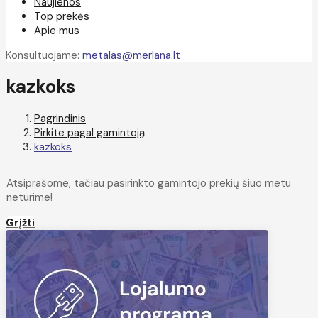
Naujienos
Top prekės
Apie mus
Konsultuojame:
metalas@merlana.lt
kazkoks
Pagrindinis
Pirkite pagal gamintoją
kazkoks
Atsiprašome, tačiau pasirinkto gamintojo prekių šiuo metu
neturime!
Grįžti