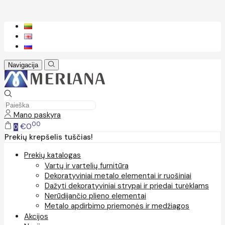
Navigacija
Mano paskyra
00
€0
0
Prekių krepšelis tuščias!
Prekių katalogas
Vartų ir vartelių furnitūra
Dekoratyviniai metalo elementai ir ruošiniai
Dažyti dekoratyviniai strypai ir priedai turėklams
Nerūdijančio plieno elementai
Metalo apdirbimo priemonės ir medžiagos
Akcijos