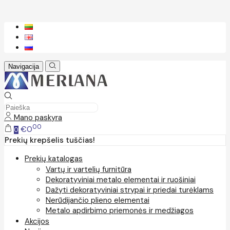
Navigacija
Mano paskyra
00
€0
0
Prekių krepšelis tuščias!
Prekių katalogas
Vartų ir vartelių furnitūra
Dekoratyviniai metalo elementai ir ruošiniai
Dažyti dekoratyviniai strypai ir priedai turėklams
Nerūdijančio plieno elementai
Metalo apdirbimo priemonės ir medžiagos
Akcijos