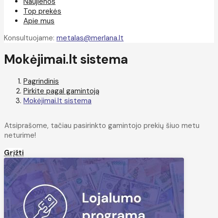
Naujienos
Top prekės
Apie mus
Konsultuojame:
metalas@merlana.lt
Mokėjimai.lt sistema
Pagrindinis
Pirkite pagal gamintoją
Mokėjimai.lt sistema
Atsiprašome, tačiau pasirinkto gamintojo prekių šiuo metu
neturime!
Grįžti