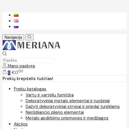
Navigacija
Mano paskyra
00
€0
0
Prekių krepšelis tuščias!
Prekių katalogas
Vartų ir vartelių furnitūra
Dekoratyviniai metalo elementai ir ruošiniai
Dažyti dekoratyviniai strypai ir priedai turėklams
Nerūdijančio plieno elementai
Metalo apdirbimo priemonės ir medžiagos
Akcijos