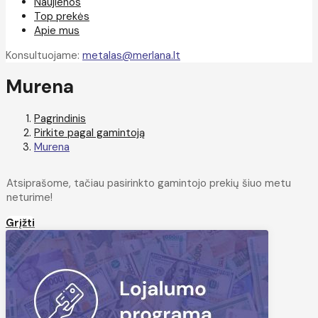
Naujienos
Top prekės
Apie mus
Konsultuojame:
metalas@merlana.lt
Murena
Pagrindinis
Pirkite pagal gamintoją
Murena
Atsiprašome, tačiau pasirinkto gamintojo prekių šiuo metu
neturime!
Grįžti