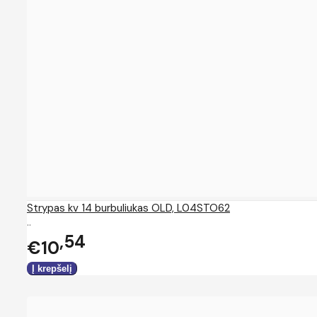
Strypas kv 14 burbuliukas OLD, L04STO62
..
54
€10