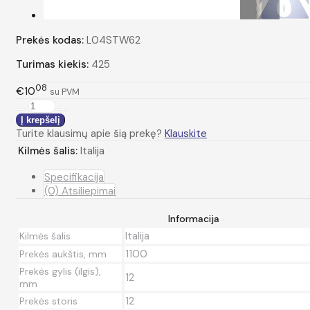
Prekės kodas:
L04STW62
Turimas kiekis:
425
08
€10
su PVM
Turite klausimų apie šią prekę?
Klauskite
Kilmės šalis:
Italija
Specifikacija
(0) Atsiliepimai
Informacija
Italija
Kilmės šalis
1100
Prekės aukštis, mm
Prekės gylis (ilgis),
12
mm
12
Prekės storis