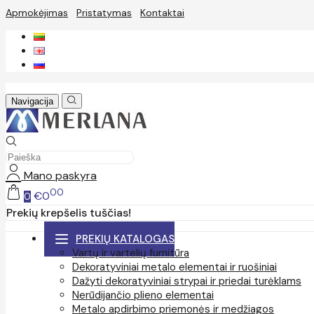
Apmokėjimas
Pristatymas
Kontaktai
Navigacija
Mano paskyra
00
€0
0
Prekių krepšelis tuščias!
PREKIŲ KATALOGAS
Vartų ir vartelių furnitūra
Dekoratyviniai metalo elementai ir ruošiniai
Dažyti dekoratyviniai strypai ir priedai turėklams
Nerūdijančio plieno elementai
Metalo apdirbimo priemonės ir medžiagos