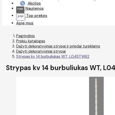
Akcijos
Naujienos
Top prekės
Apie mus
Pagrindinis
Prekių katalogas
Dažyti dekoratyviniai strypai ir priedai turėklams
Dažyti dekoratyviniai strypai
Strypas kv 14 burbuliukas WT, L04STW62
Strypas kv 14 burbuliukas WT, L