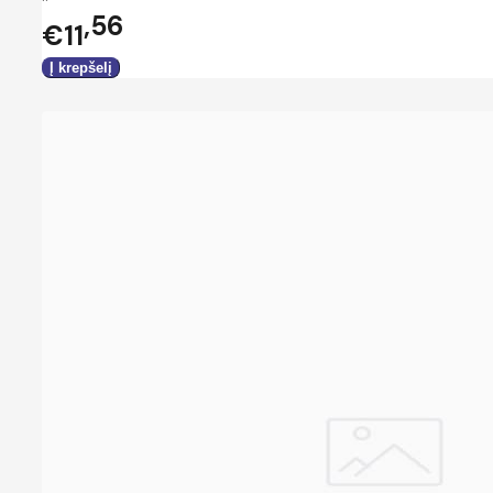
56
€11