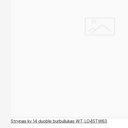
Strypas kv 14 duoble burbuliukas WT, L04STW63
..