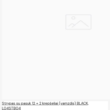
Strypas su pasuk 12 + 2 krepšeliai (vamzdis) BLACK,
L04STB04