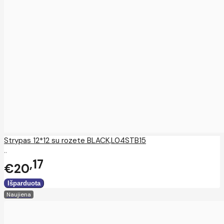
Strypas 12*12 su rozete BLACK,L04STB15
..
17
€20
Naujiena