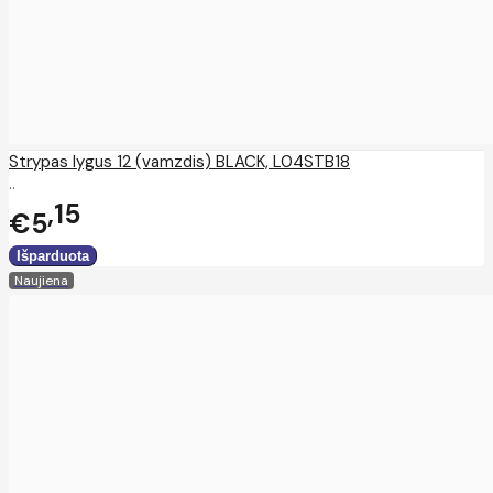
Strypas lygus 12 (vamzdis) BLACK, L04STB18
..
15
€5
Naujiena