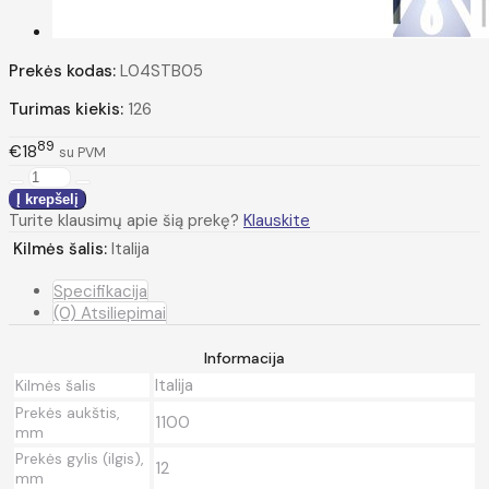
Prekės kodas:
L04STB05
Turimas kiekis:
126
89
€18
su PVM
Turite klausimų apie šią prekę?
Klauskite
Kilmės šalis:
Italija
Specifikacija
(0) Atsiliepimai
Informacija
Italija
Kilmės šalis
Prekės aukštis,
1100
mm
Prekės gylis (ilgis),
12
mm