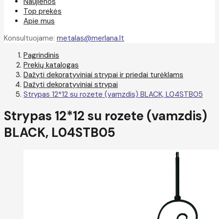
Naujienos
Top prekės
Apie mus
Konsultuojame:
metalas@merlana.lt
Pagrindinis
Prekių katalogas
Dažyti dekoratyviniai strypai ir priedai turėklams
Dažyti dekoratyviniai strypai
Strypas 12*12 su rozete (vamzdis) BLACK, L04STB05
Strypas 12*12 su rozete (vamzdis)
BLACK, L04STB05