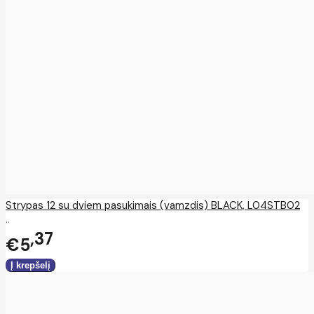
Strypas 12 su dviem pasukimais (vamzdis) BLACK, L04STB02
..
37
€5