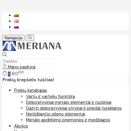
Navigacija
Mano paskyra
00
€0
0
Prekių krepšelis tuščias!
Prekių katalogas
Vartų ir vartelių furnitūra
Dekoratyviniai metalo elementai ir ruošiniai
Dažyti dekoratyviniai strypai ir priedai turėklams
Nerūdijančio plieno elementai
Metalo apdirbimo priemonės ir medžiagos
Akcijos