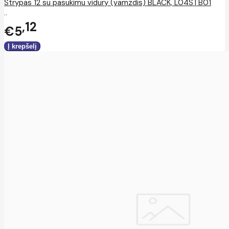
Strypas 12 su pasukimu vidury (vamzdis) BLACK, L04STB01
..
12
€5