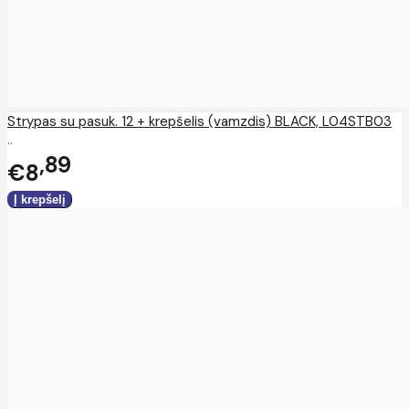
Strypas su pasuk. 12 + krepšelis (vamzdis) BLACK, L04STB03
..
89
€8