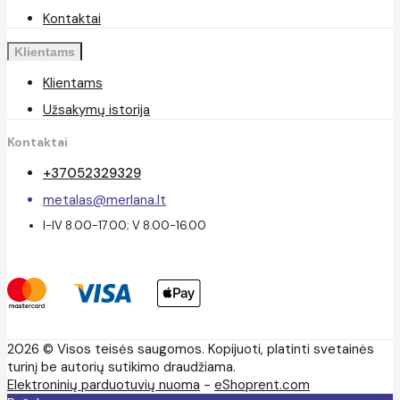
Kontaktai
Klientams
Klientams
Užsakymų istorija
Kontaktai
+37052329329
metalas@merlana.lt
I-IV 8.00-17.00; V 8.00-16.00
2026 © Visos teisės saugomos. Kopijuoti, platinti svetainės
turinį be autorių sutikimo draudžiama.
Elektroninių parduotuvių nuoma
-
eShoprent.com