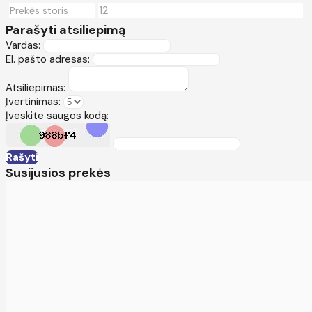
12
Prekės storis
Parašyti atsiliepimą
Vardas:
El. pašto adresas:
Atsiliepimas:
Įvertinimas:
Įveskite saugos kodą:
Rašyti
Susijusios prekės