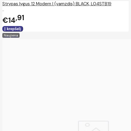
Strypas lygus 12 Modern I (vamzdis) BLACK, L04STB19
..
91
€14
Naujiena