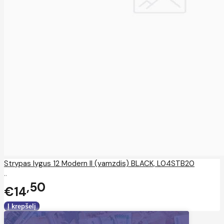
Strypas lygus 12 Modern II (vamzdis) BLACK, L04STB20
..
50
€14