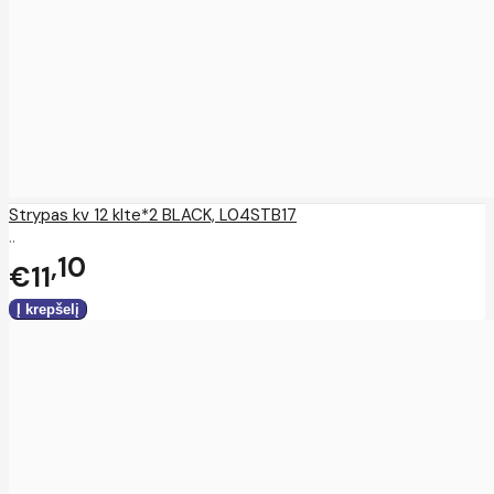
Strypas kv 12 klte*2 BLACK, L04STB17
..
10
€11