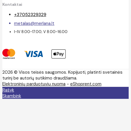
Kontaktai
+37052329329
metalas@merlana.lt
I-IV 8.00-17.00; V 8.00-16.00
2026 © Visos teisės saugomos. Kopijuoti, platinti svetainės
turinį be autorių sutikimo draudžiama.
Elektroninių parduotuvių nuoma
-
eShoprent.com
Rašyk
Skambink