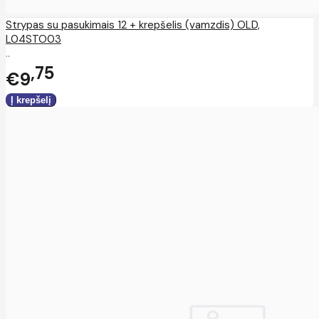
Strypas su pasukimais 12 + krepšelis (vamzdis) OLD,
L04STO03
..
75
€9