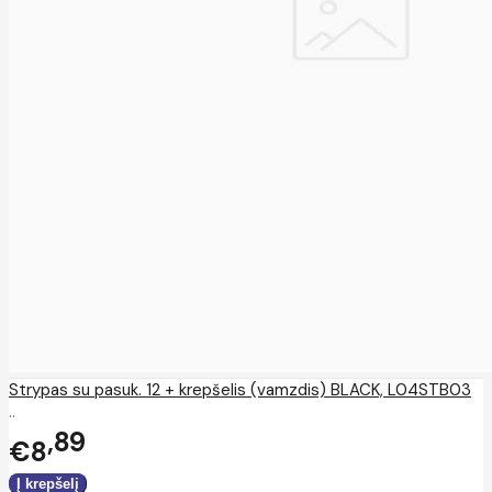
Strypas su pasuk. 12 + krepšelis (vamzdis) BLACK, L04STB03
..
89
€8