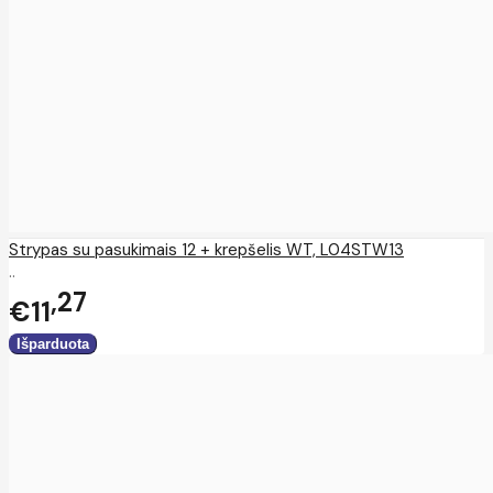
Strypas su pasukimais 12 + krepšelis WT, L04STW13
..
27
€11