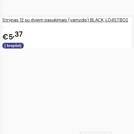
Strypas 12 su dviem pasukimais (vamzdis) BLACK, L04STB02
..
37
€5