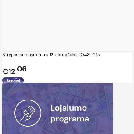
Strypas su pasukimais 12 + krepšelis, L04ST013
..
06
€12