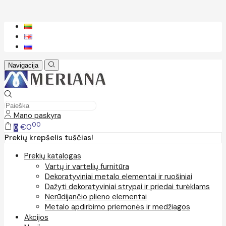
Navigacija
Mano paskyra
00
€0
0
Prekių krepšelis tuščias!
Prekių katalogas
Vartų ir vartelių furnitūra
Dekoratyviniai metalo elementai ir ruošiniai
Dažyti dekoratyviniai strypai ir priedai turėklams
Nerūdijančio plieno elementai
Metalo apdirbimo priemonės ir medžiagos
Akcijos