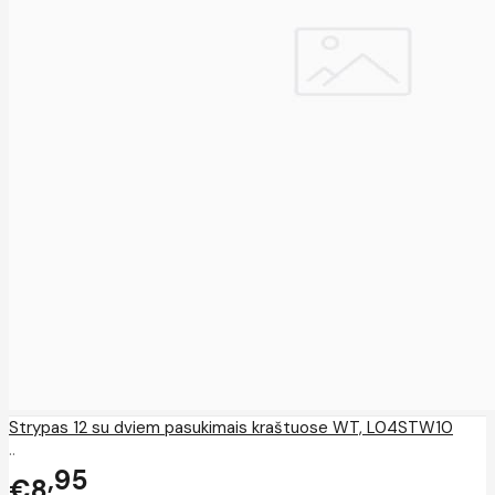
Strypas 12 su dviem pasukimais kraštuose WT, L04STW10
..
95
€8