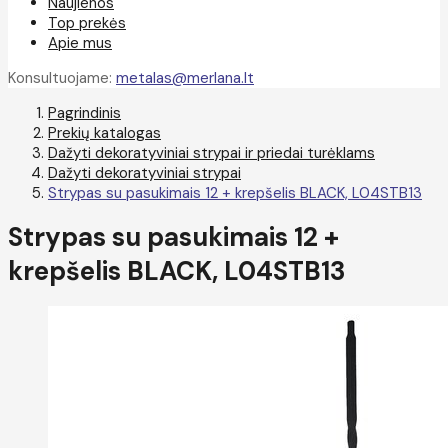
Naujienos
Top prekės
Apie mus
Konsultuojame:
metalas@merlana.lt
Pagrindinis
Prekių katalogas
Dažyti dekoratyviniai strypai ir priedai turėklams
Dažyti dekoratyviniai strypai
Strypas su pasukimais 12 + krepšelis BLACK, L04STB13
Strypas su pasukimais 12 +
krepšelis BLACK, L04STB13