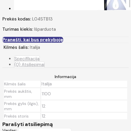
Prekės kodas:
L04STB13
Turimas kiekis:
Išparduota
Pranešti, kai bus prekyboje
Kilmės šalis:
Italija
Specifikacija
(0) Atsiliepimai
Informacija
Italija
Kilmės šalis
Prekės aukštis,
1100
mm
Prekės gylis (ilgis),
12
mm
12
Prekės storis
Parašyti atsiliepimą
Vardas: