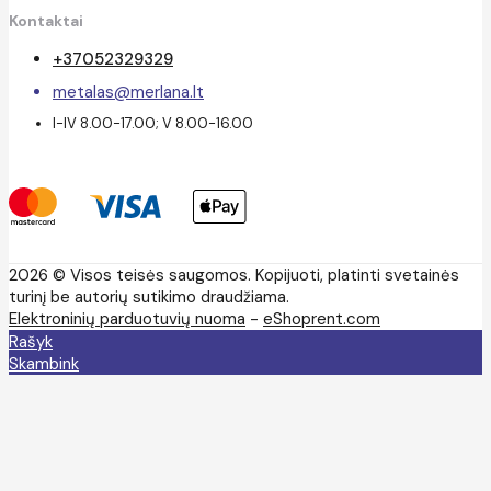
Kontaktai
+37052329329
metalas@merlana.lt
I-IV 8.00-17.00; V 8.00-16.00
2026 © Visos teisės saugomos. Kopijuoti, platinti svetainės
turinį be autorių sutikimo draudžiama.
Elektroninių parduotuvių nuoma
-
eShoprent.com
Rašyk
Skambink