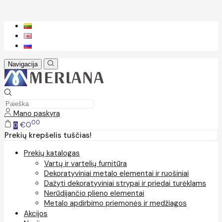
Navigacija
Mano paskyra
00
€0
0
Prekių krepšelis tuščias!
Prekių katalogas
Vartų ir vartelių furnitūra
Dekoratyviniai metalo elementai ir ruošiniai
Dažyti dekoratyviniai strypai ir priedai turėklams
Nerūdijančio plieno elementai
Metalo apdirbimo priemonės ir medžiagos
Akcijos