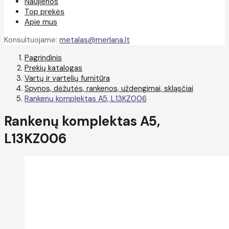
Naujienos
Top prekės
Apie mus
Konsultuojame:
metalas@merlana.lt
Pagrindinis
Prekių katalogas
Vartų ir vartelių furnitūra
Spynos, dėžutės, rankenos, uždengimai, skląsčiai
Rankenų komplektas A5, L13KZ006
Rankenų komplektas A5,
L13KZ006