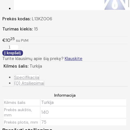
Prekės kodas:
L13KZ006
Turimas kiekis:
15
25
€10
su PVM
Turite klausimų apie šią prekę?
Klauskite
Kilmės šalis:
Turkija
Specifikacija
(0) Atsiliepimai
Informacija
Turkija
Kilmės šalis
Prekės aukštis,
140
mm
75
Prekės plotis, mm