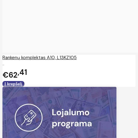
Rankenų komplektas A10, L13KZ105
..
41
€62