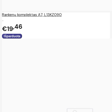
Rankenų komplektas A7, L13KZ090
..
46
€19