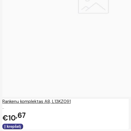
Rankenų komplektas A8, L13KZ091
..
67
€10