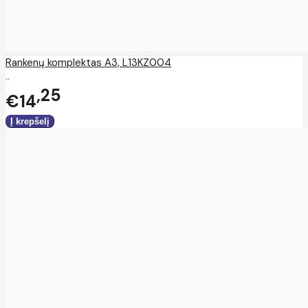
Rankenų komplektas A3, L13KZ004
..
25
€14