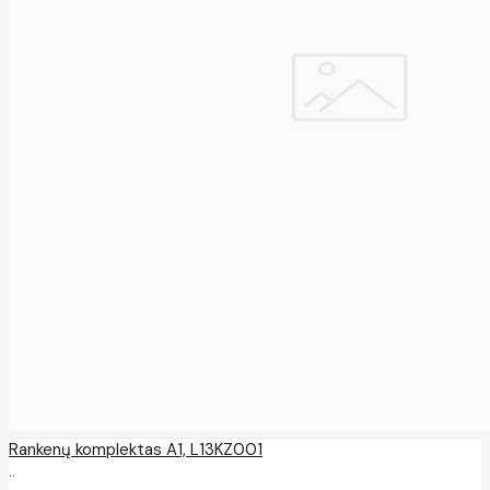
Rankenų komplektas A1, L13KZ001
..