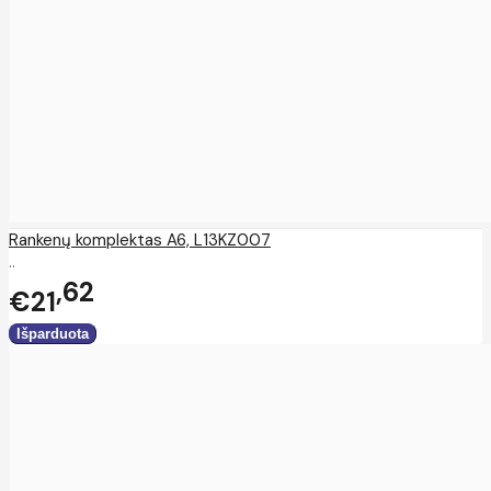
Rankenų komplektas A6, L13KZ007
..
62
€21