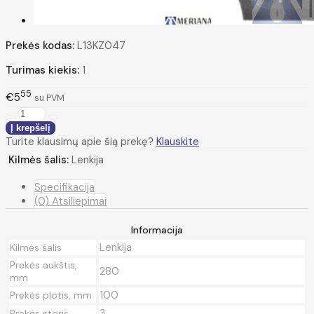
Prekės kodas:
L13KZ047
Turimas kiekis:
1
55
€5
su PVM
Turite klausimų apie šią prekę?
Klauskite
Kilmės šalis:
Lenkija
Specifikacija
(0) Atsiliepimai
Informacija
Lenkija
Kilmės šalis
Prekės aukštis,
280
mm
100
Prekės plotis, mm
3
Prekės storis