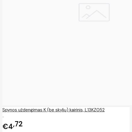
Spynos uždengimas K (be skylių) kairinis, L13KZ052
..
72
€4