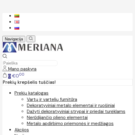
Navigacija
Mano paskyra
00
€0
0
Prekių krepšelis tuščias!
Prekių katalogas
Vartų ir vartelių furnitūra
Dekoratyviniai metalo elementai ir ruošiniai
Dažyti dekoratyviniai strypai ir priedai turėklams
Nerūdijančio plieno elementai
Metalo apdirbimo priemonės ir medžiagos
Akcijos