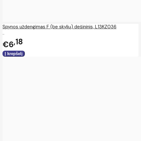
Spynos uždengimas F (be skylių) dešininis, L13KZ036
..
18
€6