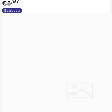
97
€5