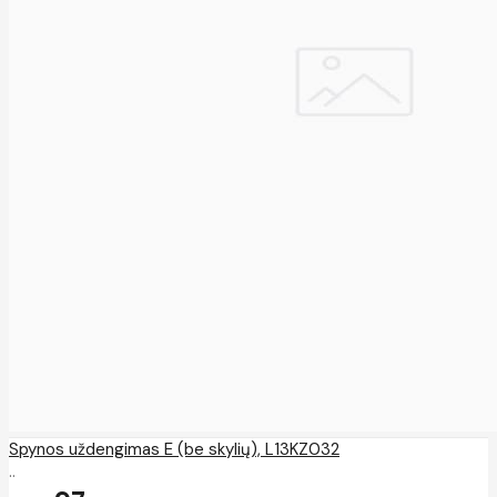
Spynos uždengimas E (be skylių), L13KZ032
..