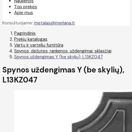
Naujienos
Top prekės
Apie mus
Konsultuojame:
metalas@merlana.lt
Pagrindinis
Prekių katalogas
Vartų ir vartelių furnitūra
Spynos, dėžutės, rankenos, uždengimai, skląsčiai
Spynos uždengimas Y (be skylių), L13KZ047
Spynos uždengimas Y (be skylių),
L13KZ047