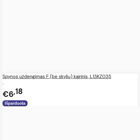
Spynos uždengimas F (be skylių) kairinis, L13KZ035
..
18
€6