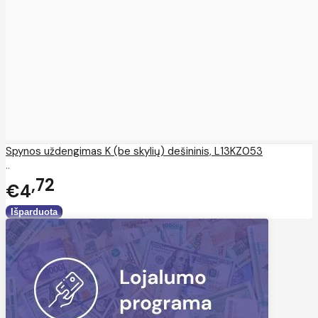
Spynos uždengimas K (be skylių) dešininis, L13KZ053
..
72
€4