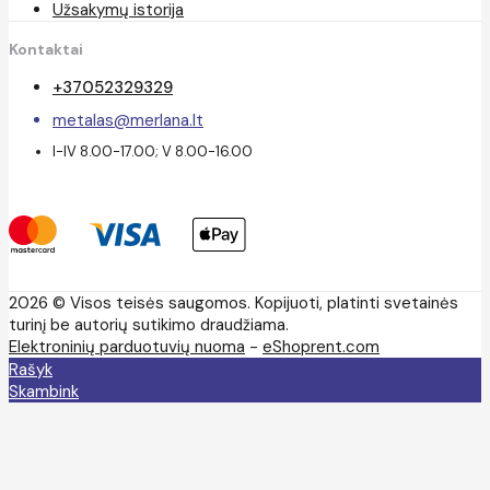
Užsakymų istorija
Kontaktai
+37052329329
metalas@merlana.lt
I-IV 8.00-17.00; V 8.00-16.00
2026 © Visos teisės saugomos. Kopijuoti, platinti svetainės
turinį be autorių sutikimo draudžiama.
Elektroninių parduotuvių nuoma
-
eShoprent.com
Rašyk
Skambink