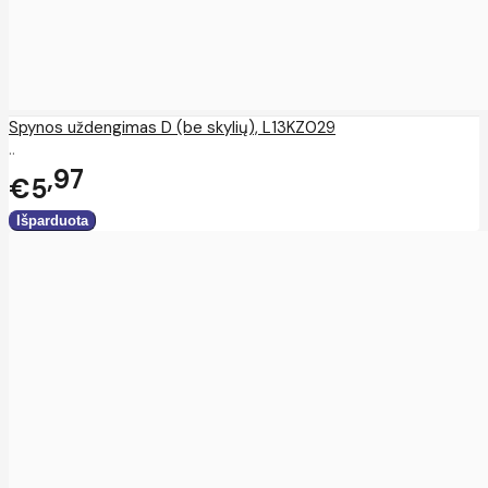
Spynos uždengimas D (be skylių), L13KZ029
..
97
€5