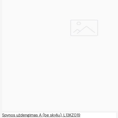
Spynos uždengimas A (be skylių), L13KZ019