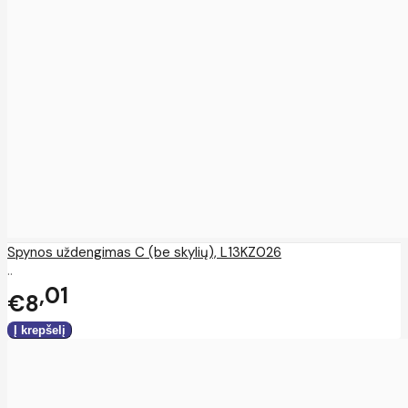
Spynos uždengimas C (be skylių), L13KZ026
..
01
€8