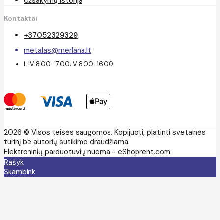
Užsakymų istorija
Kontaktai
+37052329329
metalas@merlana.lt
I-IV 8.00-17.00; V 8.00-16.00
2026 © Visos teisės saugomos. Kopijuoti, platinti svetainės
turinį be autorių sutikimo draudžiama.
Elektroninių parduotuvių nuoma
-
eShoprent.com
Rašyk
Skambink