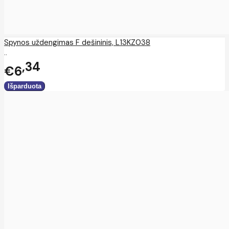
Spynos uždengimas F dešininis, L13KZ038
..
34
€6