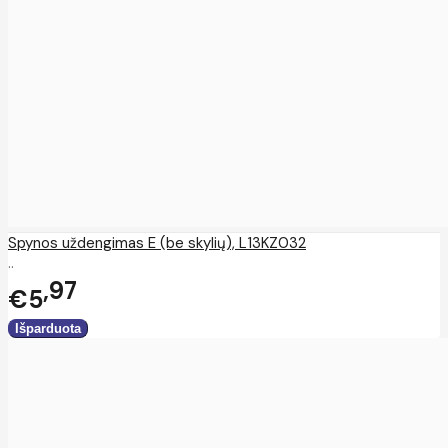
Spynos uždengimas E (be skylių), L13KZ032
..
97
€5