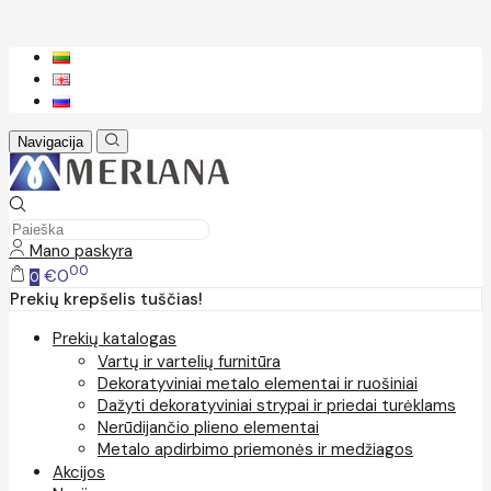
Navigacija
Mano paskyra
00
€0
0
Prekių krepšelis tuščias!
Prekių katalogas
Vartų ir vartelių furnitūra
Dekoratyviniai metalo elementai ir ruošiniai
Dažyti dekoratyviniai strypai ir priedai turėklams
Nerūdijančio plieno elementai
Metalo apdirbimo priemonės ir medžiagos
Akcijos