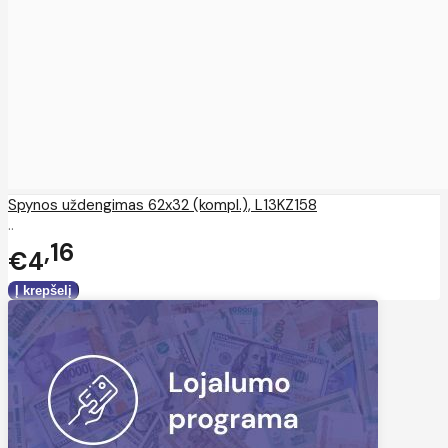
Spynos uždengimas 62x32 (kompl.), L13KZ158
..
16
€4