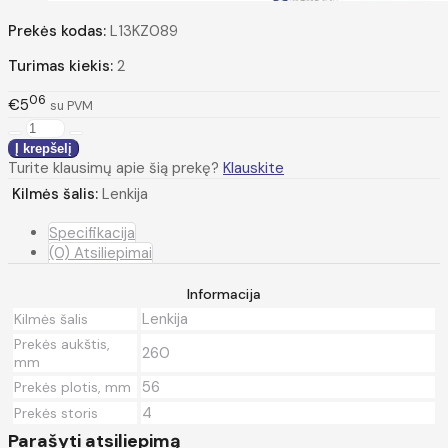
Prekės kodas:
L13KZ089
Turimas kiekis:
2
06
€5
su PVM
Turite klausimų apie šią prekę?
Klauskite
Kilmės šalis:
Lenkija
Specifikacija
(0) Atsiliepimai
Informacija
Lenkija
Kilmės šalis
Prekės aukštis,
260
mm
56
Prekės plotis, mm
4
Prekės storis
Parašyti atsiliepimą