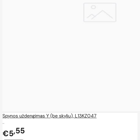
Spynos uždengimas Y (be skylių), L13KZ047
..
55
€5