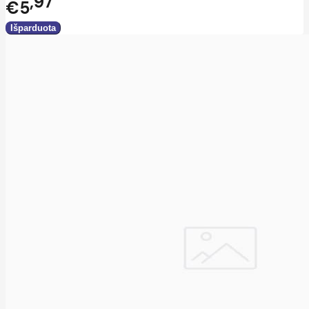
97
€5