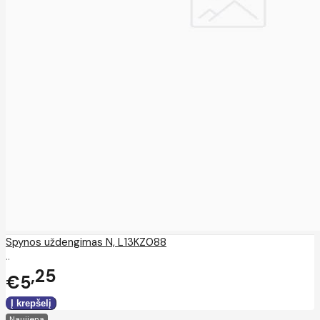
Spynos uždengimas N, L13KZ088
..
25
€5
Naujiena