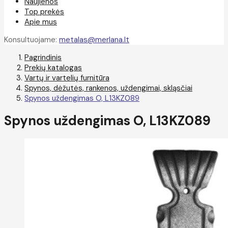
Naujienos
Top prekės
Apie mus
Konsultuojame:
metalas@merlana.lt
Pagrindinis
Prekių katalogas
Vartų ir vartelių furnitūra
Spynos, dėžutės, rankenos, uždengimai, skląsčiai
Spynos uždengimas O, L13KZ089
Spynos uždengimas O, L13KZ089