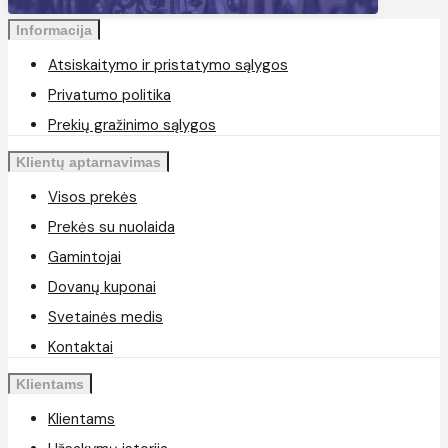
Informacija
Atsiskaitymo ir pristatymo sąlygos
Privatumo politika
Prekių gražinimo sąlygos
Klientų aptarnavimas
Visos prekės
Prekės su nuolaida
Gamintojai
Dovanų kuponai
Svetainės medis
Kontaktai
Klientams
Klientams