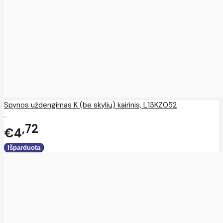
Spynos uždengimas K (be skylių) kairinis, L13KZ052
..
72
€4