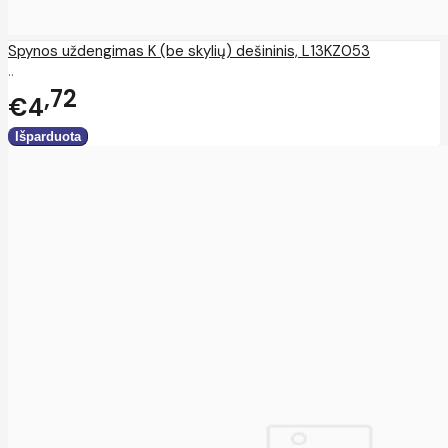
Spynos uždengimas K (be skylių) dešininis, L13KZ053
..
72
€4