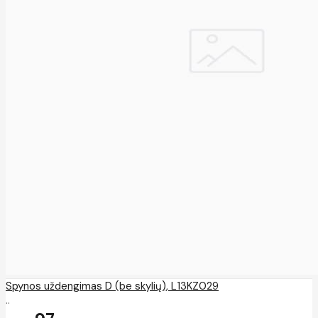
Spynos uždengimas D (be skylių), L13KZ029
..