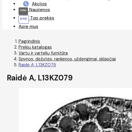
Akcijos
Naujienos
Top prekės
Apie mus
Pagrindinis
Prekių katalogas
Vartų ir vartelių furnitūra
Spynos, dėžutės, rankenos, uždengimai, skląsčiai
Raidė A, L13KZ079
Raidė A, L13KZ079