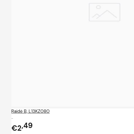
Raidė B, L13KZ080
..
49
€2