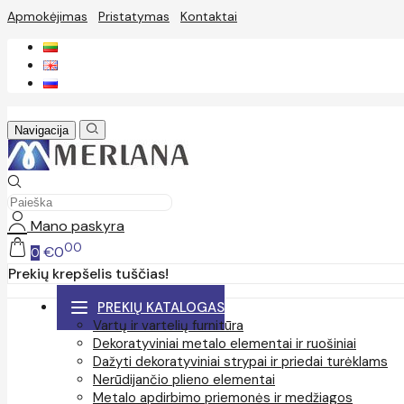
Apmokėjimas
Pristatymas
Kontaktai
Navigacija
Mano paskyra
00
€0
0
Prekių krepšelis tuščias!
PREKIŲ KATALOGAS
Vartų ir vartelių furnitūra
Dekoratyviniai metalo elementai ir ruošiniai
Dažyti dekoratyviniai strypai ir priedai turėklams
Nerūdijančio plieno elementai
Metalo apdirbimo priemonės ir medžiagos