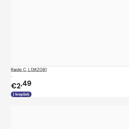
Raidė C, L13KZ081
..
49
€2