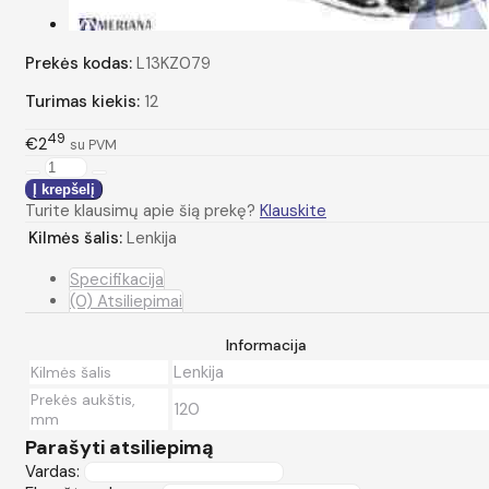
Prekės kodas:
L13KZ079
Turimas kiekis:
12
49
€2
su PVM
Turite klausimų apie šią prekę?
Klauskite
Kilmės šalis:
Lenkija
Specifikacija
(0) Atsiliepimai
Informacija
Lenkija
Kilmės šalis
Prekės aukštis,
120
mm
Parašyti atsiliepimą
Vardas: