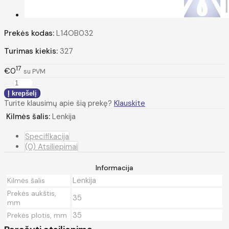
Prekės kodas:
L14OB032
Turimas kiekis:
327
17
€0
su PVM
Turite klausimų apie šią prekę?
Klauskite
Kilmės šalis:
Lenkija
Specifikacija
(0) Atsiliepimai
Informacija
Lenkija
Kilmės šalis
Prekės aukštis,
35
mm
35
Prekės plotis, mm