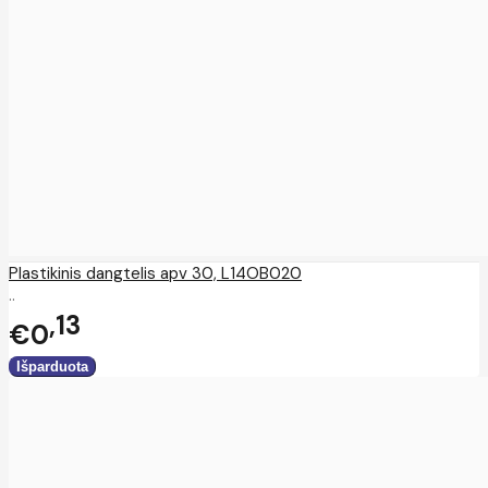
Plastikinis dangtelis apv 30, L14OB020
..
13
€0