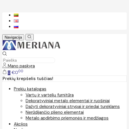
Navigacija
Mano paskyra
00
€0
0
Prekių krepšelis tuščias!
Prekių katalogas
Vartų ir vartelių furnitūra
Dekoratyviniai metalo elementai ir ruošiniai
Dažyti dekoratyviniai strypai ir priedai turėklams
Nerūdijančio plieno elementai
Metalo apdirbimo priemonės ir medžiagos
Akcijos