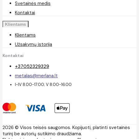
Svetainės medis
Kontaktai
Klientams
Klientams
Užsakymų istorija
Kontaktai
+37052329329
metalas@merlana.lt
I-IV 8.00-17.00; V 8.00-16.00
2026 © Visos teisės saugomos. Kopijuoti, platinti svetainės
turinį be autorių sutikimo draudžiama.