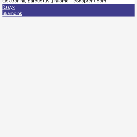
Elektroninių parduotuvių nuoma
-
eShoprent.com
Rašyk
Skambink