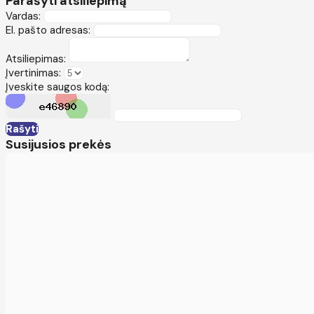
Parašyti atsiliepimą
Vardas:
El. pašto adresas:
Atsiliepimas:
Įvertinimas:
Įveskite saugos kodą:
Rašyti
Susijusios prekės