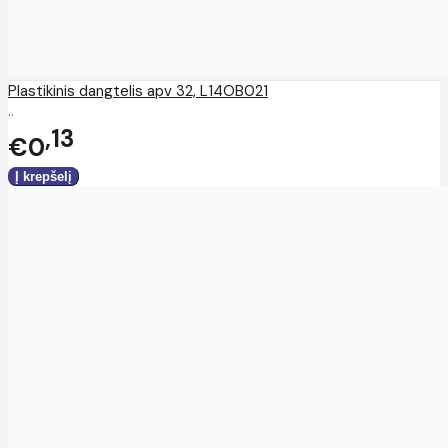
Plastikinis dangtelis apv 32, L14OB021
..
13
€0