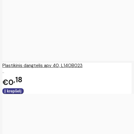
Plastikinis dangtelis apv 40, L14OB023
..
18
€0