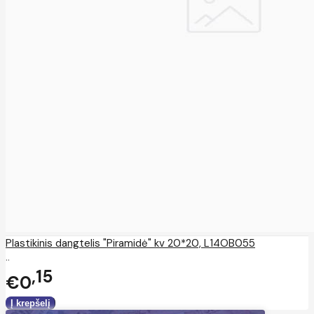
Plastikinis dangtelis "Piramidė" kv 20*20, L14OB055
..
15
€0