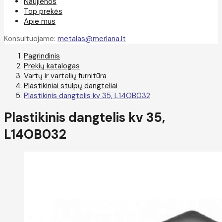
Naujienos
Top prekės
Apie mus
Konsultuojame:
metalas@merlana.lt
Pagrindinis
Prekių katalogas
Vartų ir vartelių furnitūra
Plastikiniai stulpų dangteliai
Plastikinis dangtelis kv 35, L14OB032
Plastikinis dangtelis kv 35,
L14OB032