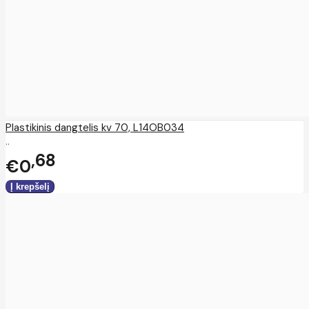
Plastikinis dangtelis kv 70, L14OB034
..
68
€0