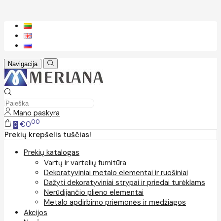
Navigacija
Mano paskyra
00
€0
0
Prekių krepšelis tuščias!
Prekių katalogas
Vartų ir vartelių furnitūra
Dekoratyviniai metalo elementai ir ruošiniai
Dažyti dekoratyviniai strypai ir priedai turėklams
Nerūdijančio plieno elementai
Metalo apdirbimo priemonės ir medžiagos
Akcijos