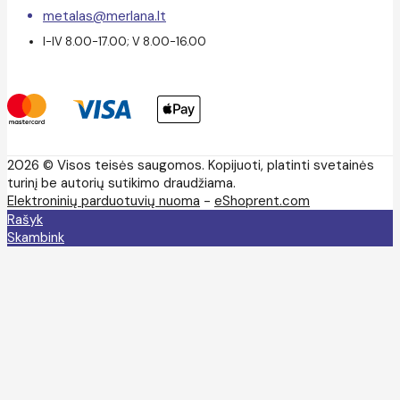
metalas@merlana.lt
I-IV 8.00-17.00; V 8.00-16.00
2026 © Visos teisės saugomos. Kopijuoti, platinti svetainės
turinį be autorių sutikimo draudžiama.
Elektroninių parduotuvių nuoma
-
eShoprent.com
Rašyk
Skambink