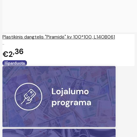
Plastikinis dangtelis "Piramidė" kv 100*100, L14OB061
..
36
€2