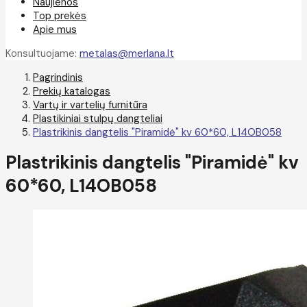
Naujienos
Top prekės
Apie mus
Konsultuojame:
metalas@merlana.lt
Pagrindinis
Prekių katalogas
Vartų ir vartelių furnitūra
Plastikiniai stulpų dangteliai
Plastrikinis dangtelis "Piramidė" kv 60*60, L14OB058
Plastrikinis dangtelis "Piramidė" kv
60*60, L14OB058