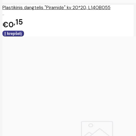
Plastikinis dangtelis "Piramidė" kv 20*20, L14OB055
..
15
€0