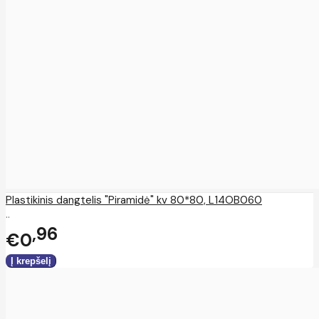
Plastikinis dangtelis "Piramidė" kv 80*80, L14OB060
..
96
€0