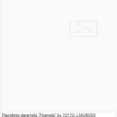
Plastikinis dangtelis "Piramidė" kv 70*70, L14OB059