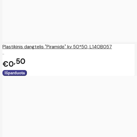
Plastikinis dangtelis "Piramidė" kv 50*50, L14OB057
..
50
€0