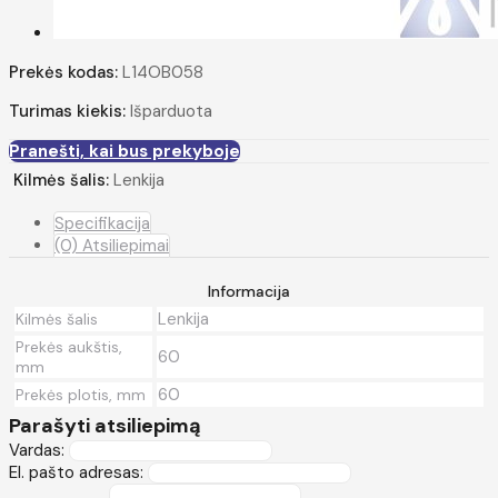
Prekės kodas:
L14OB058
Turimas kiekis:
Išparduota
Pranešti, kai bus prekyboje
Kilmės šalis:
Lenkija
Specifikacija
(0) Atsiliepimai
Informacija
Lenkija
Kilmės šalis
Prekės aukštis,
60
mm
60
Prekės plotis, mm
Parašyti atsiliepimą
Vardas:
El. pašto adresas: