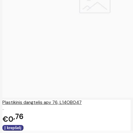
Plastikinis dangtelis apv 76, L14OB047
..
76
€0