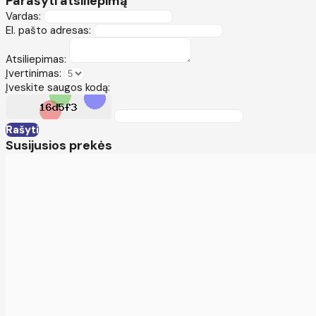
Parašyti atsiliepimą
Vardas:
El. pašto adresas:
Atsiliepimas:
Įvertinimas:
Įveskite saugos kodą:
Rašyti
Susijusios prekės