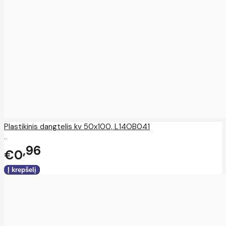
Plastikinis dangtelis kv 50x100, L14OB041
..
96
€0