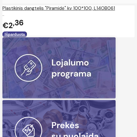
Plastikinis dangtelis "Piramidė" kv 100*100, L14OB061
..
36
€2