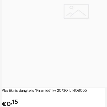
Plastikinis dangtelis "Piramidė" kv 20*20, L14OB055
..
15
€0