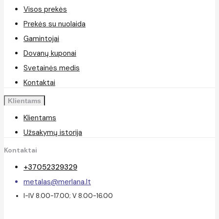
Visos prekės
Prekės su nuolaida
Gamintojai
Dovanų kuponai
Svetainės medis
Kontaktai
Klientams
Klientams
Užsakymų istorija
Kontaktai
+37052329329
metalas@merlana.lt
I-IV 8.00-17.00; V 8.00-16.00