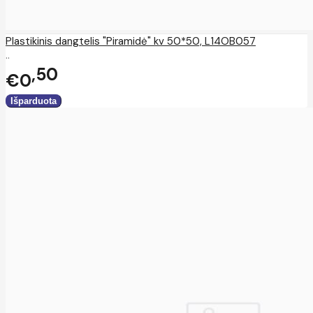
Plastikinis dangtelis "Piramidė" kv 50*50, L14OB057
..
50
€0