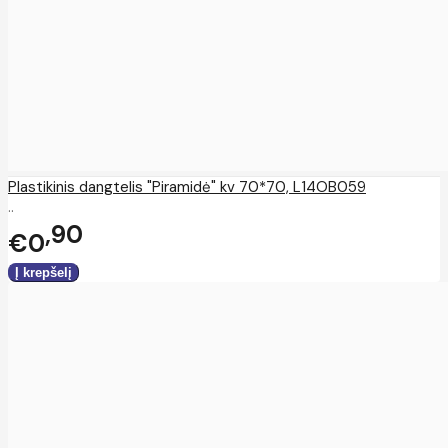
Plastikinis dangtelis "Piramidė" kv 70*70, L14OB059
..
90
€0