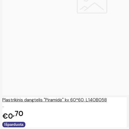
Plastrikinis dangtelis "Piramidė" kv 60*60, L14OB058
..
70
€0