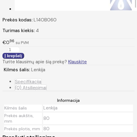
Prekės kodas:
L14OB060
Turimas kiekis:
4
96
€0
su PVM
Turite klausimų apie šią prekę?
Klauskite
Kilmės šalis:
Lenkija
Specifikacija
(0) Atsiliepimai
Informacija
Lenkija
Kilmės šalis
Prekės aukštis,
80
mm
80
Prekės plotis, mm