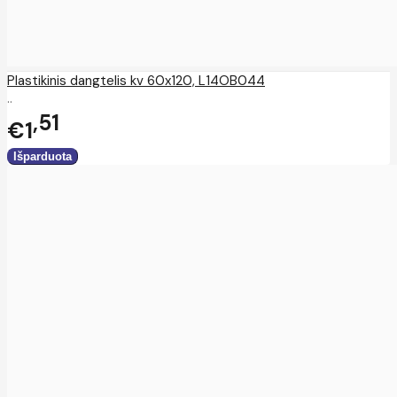
Plastikinis dangtelis kv 60x120, L14OB044
..
51
€1