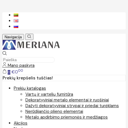
Navigacija
Mano paskyra
00
€0
0
Prekių krepšelis tuščias!
Prekių katalogas
Vartų ir vartelių furnitūra
Dekoratyviniai metalo elementai ir ruošiniai
Dažyti dekoratyviniai strypai ir priedai turėklams
Nerūdijančio plieno elementai
Metalo apdirbimo priemonės ir medžiagos
Akcijos