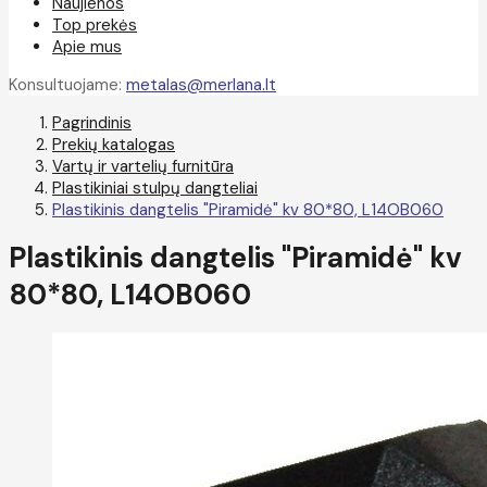
Naujienos
Top prekės
Apie mus
Konsultuojame:
metalas@merlana.lt
Pagrindinis
Prekių katalogas
Vartų ir vartelių furnitūra
Plastikiniai stulpų dangteliai
Plastikinis dangtelis "Piramidė" kv 80*80, L14OB060
Plastikinis dangtelis "Piramidė" kv
80*80, L14OB060