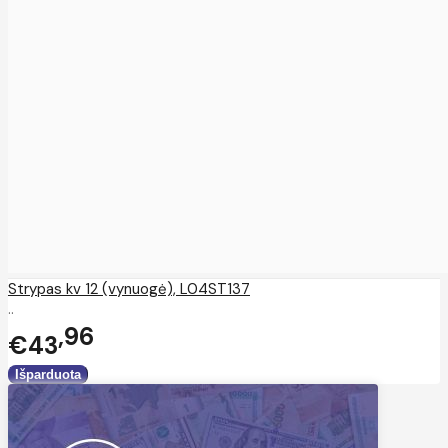
Strypas kv 12 (vynuogė), L04ST137
..
96
€43