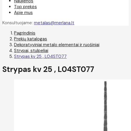
Naujienos
Top prekės
Apie mus
Konsultuojame:
metalas@merlana.lt
Pagrindinis
Prekių katalogas
Dekoratyviniai metalo elementai ir ruošiniai
Strypai, stulpeliai
Strypas kv 25 , L04ST077
Strypas kv 25 , L04ST077