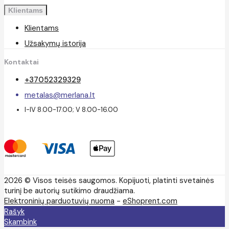
Klientams
Klientams
Užsakymų istorija
Kontaktai
+37052329329
metalas@merlana.lt
I-IV 8.00-17.00; V 8.00-16.00
2026 © Visos teisės saugomos. Kopijuoti, platinti svetainės
turinį be autorių sutikimo draudžiama.
Elektroninių parduotuvių nuoma
-
eShoprent.com
Rašyk
Skambink