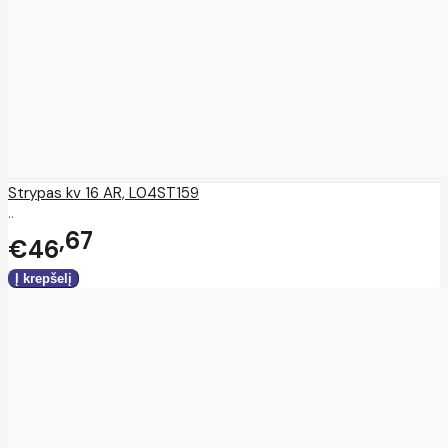
Strypas kv 16 AR, L04ST159
..
67
€46