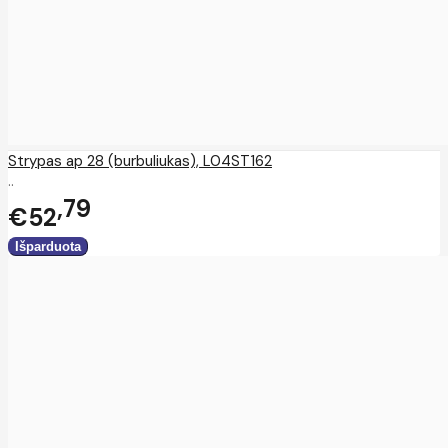
Strypas ap 28 (burbuliukas), L04ST162
..
79
€52