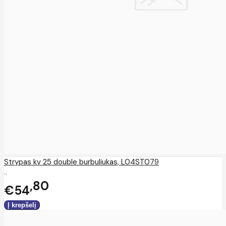
Strypas kv 25 double burbuliukas, L04ST079
..
80
€54