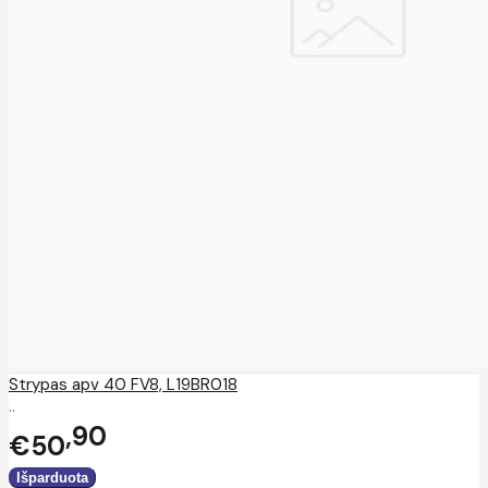
Strypas apv 40 FV8, L19BR018
..
90
€50