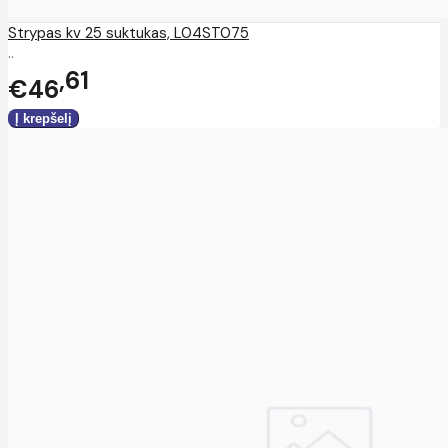
Strypas kv 25 suktukas, L04ST075
..
61
€46