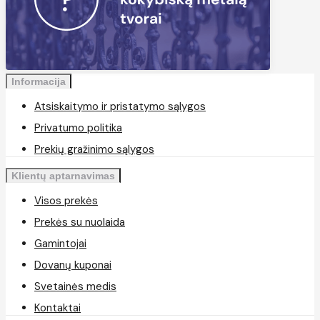
Informacija
Atsiskaitymo ir pristatymo sąlygos
Privatumo politika
Prekių gražinimo sąlygos
Klientų aptarnavimas
Visos prekės
Prekės su nuolaida
Gamintojai
Dovanų kuponai
Svetainės medis
Kontaktai