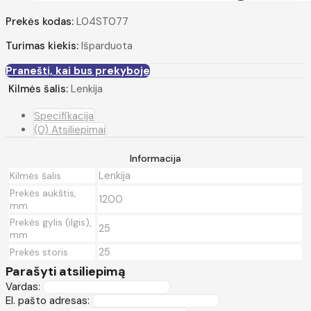
Prekės kodas:
L04ST077
Turimas kiekis:
Išparduota
Pranešti, kai bus prekyboje
Kilmės šalis:
Lenkija
Specifikacija
(0) Atsiliepimai
Informacija
Lenkija
Kilmės šalis
Prekės aukštis,
1200
mm
Prekės gylis (ilgis),
25
mm
25
Prekės storis
Parašyti atsiliepimą
Vardas:
El. pašto adresas: