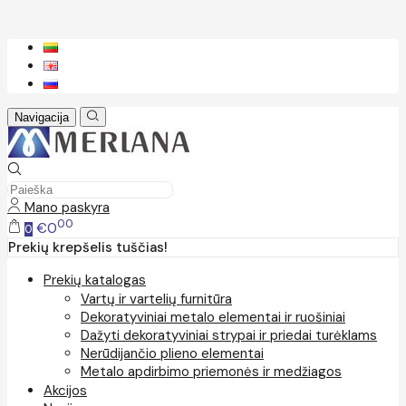
Navigacija
Mano paskyra
00
€0
0
Prekių krepšelis tuščias!
Prekių katalogas
Vartų ir vartelių furnitūra
Dekoratyviniai metalo elementai ir ruošiniai
Dažyti dekoratyviniai strypai ir priedai turėklams
Nerūdijančio plieno elementai
Metalo apdirbimo priemonės ir medžiagos
Akcijos