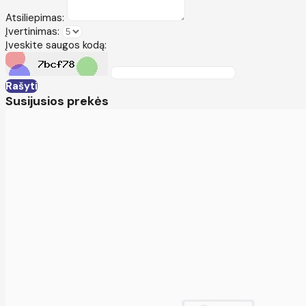
Atsiliepimas:
Įvertinimas:
Įveskite saugos kodą:
Rašyti
Susijusios prekės