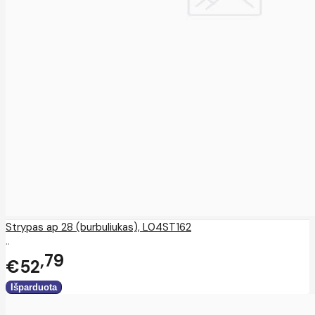
Strypas ap 28 (burbuliukas), L04ST162
..
79
€52