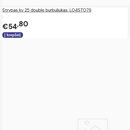
Strypas kv 25 double burbuliukas, L04ST079
..
80
€54