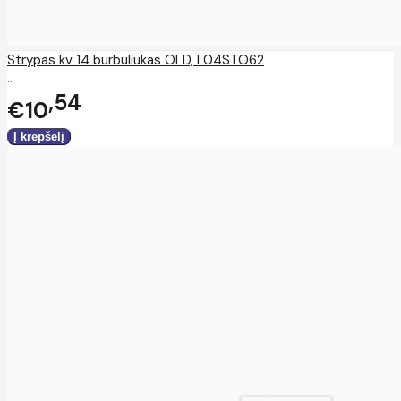
Strypas kv 14 burbuliukas OLD, L04STO62
..
54
€10