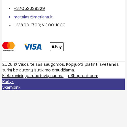
+37052329329
metalas@merlana.lt
I-IV 8.00-17.00; V 8.00-16.00
2026 © Visos teisės saugomos. Kopijuoti, platinti svetainės
turinį be autorių sutikimo draudžiama.
Elektroninių parduotuvių nuoma
-
eShoprent.com
Rašyk
Skambink