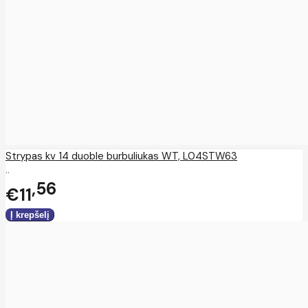
Strypas kv 14 duoble burbuliukas WT, L04STW63
..
56
€11