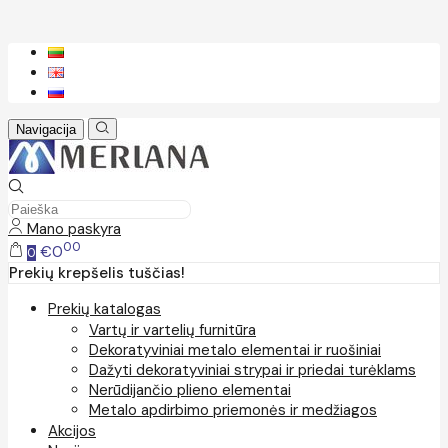
Navigacija
Mano paskyra
00
€0
0
Prekių krepšelis tuščias!
Prekių katalogas
Vartų ir vartelių furnitūra
Dekoratyviniai metalo elementai ir ruošiniai
Dažyti dekoratyviniai strypai ir priedai turėklams
Nerūdijančio plieno elementai
Metalo apdirbimo priemonės ir medžiagos
Akcijos