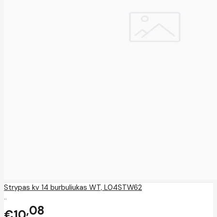
Strypas kv 14 burbuliukas WT, L04STW62
..
08
€10