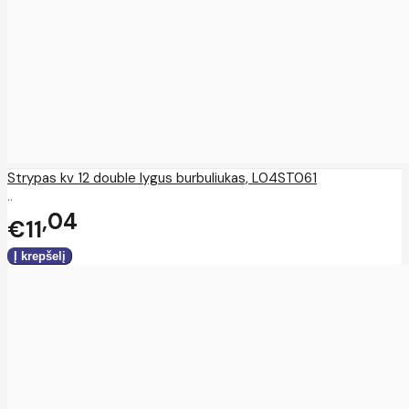
Strypas kv 12 double lygus burbuliukas, L04ST061
..
04
€11