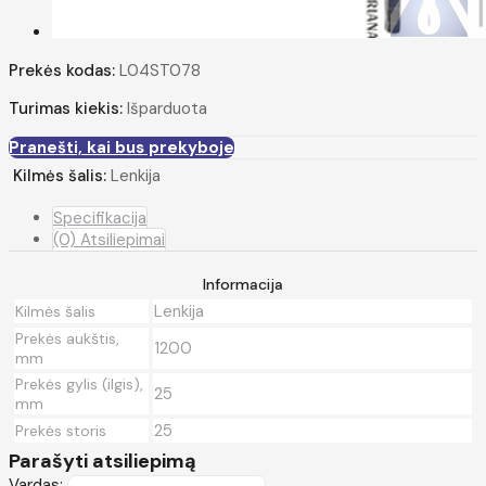
Prekės kodas:
L04ST078
Turimas kiekis:
Išparduota
Pranešti, kai bus prekyboje
Kilmės šalis:
Lenkija
Specifikacija
(0) Atsiliepimai
Informacija
Lenkija
Kilmės šalis
Prekės aukštis,
1200
mm
Prekės gylis (ilgis),
25
mm
25
Prekės storis
Parašyti atsiliepimą
Vardas: