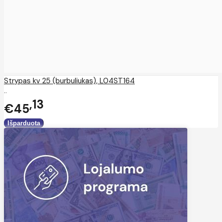
Strypas kv 25 (burbuliukas), L04ST164
..
13
€45