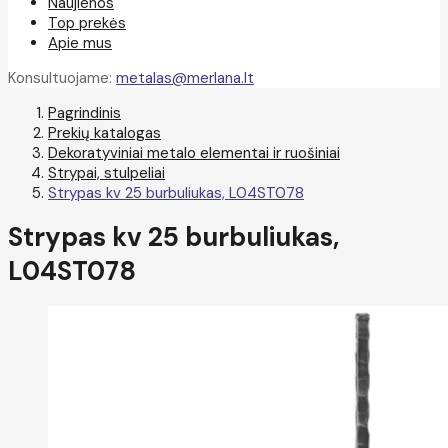
Naujienos
Top prekės
Apie mus
Konsultuojame:
metalas@merlana.lt
Pagrindinis
Prekių katalogas
Dekoratyviniai metalo elementai ir ruošiniai
Strypai, stulpeliai
Strypas kv 25 burbuliukas, L04ST078
Strypas kv 25 burbuliukas,
L04ST078