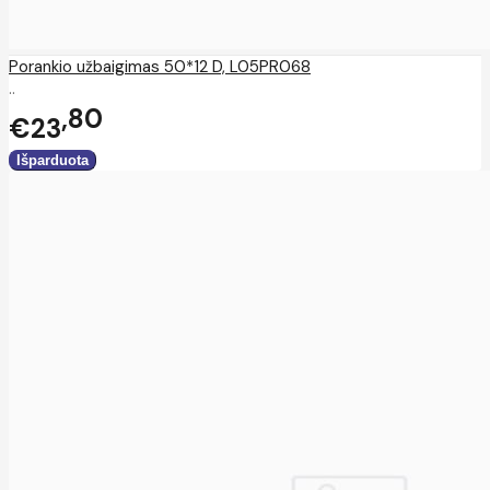
Porankio užbaigimas 50*12 D, L05PR068
..
80
€23