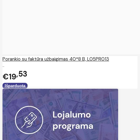
Porankio su faktūra užbaigimas 40*8 B, L05PR013
..
53
€19