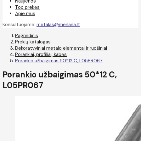
Naujienos
Top prekės
Apie mus
Konsultuojame:
metalas@merlana.lt
Pagrindinis
Prekių katalogas
Dekoratyviniai metalo elementai ir ruošiniai
Porankiai, profiliai, kabės
Porankio užbaigimas 50*12 C, L05PR067
Porankio užbaigimas 50*12 C,
L05PR067