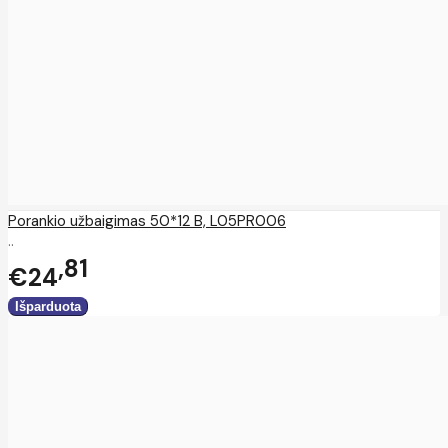
Porankio užbaigimas 50*12 B, L05PR006
..
81
€24