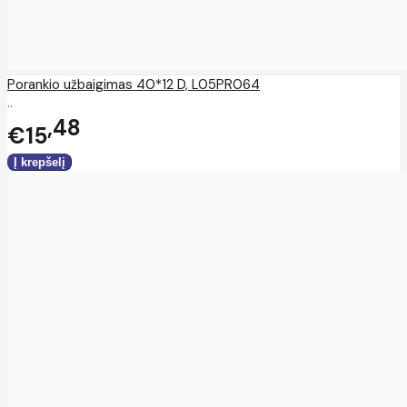
Porankio užbaigimas 40*12 D, L05PR064
..
48
€15