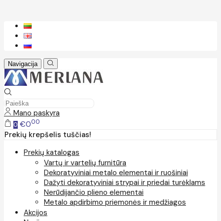
Navigacija
Mano paskyra
00
€0
0
Prekių krepšelis tuščias!
Prekių katalogas
Vartų ir vartelių furnitūra
Dekoratyviniai metalo elementai ir ruošiniai
Dažyti dekoratyviniai strypai ir priedai turėklams
Nerūdijančio plieno elementai
Metalo apdirbimo priemonės ir medžiagos
Akcijos