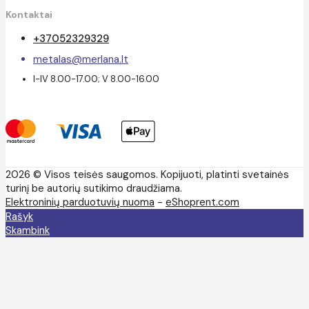
Kontaktai
+37052329329
metalas@merlana.lt
I-IV 8.00-17.00; V 8.00-16.00
2026 © Visos teisės saugomos. Kopijuoti, platinti svetainės
turinį be autorių sutikimo draudžiama.
Elektroninių parduotuvių nuoma
-
eShoprent.com
Rašyk
Skambink