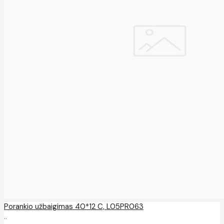
Porankio užbaigimas 40*12 C, L05PR063
..