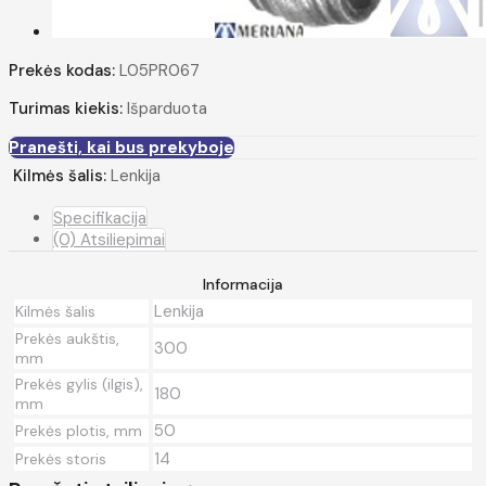
Prekės kodas:
L05PR067
Turimas kiekis:
Išparduota
Pranešti, kai bus prekyboje
Kilmės šalis:
Lenkija
Specifikacija
(0) Atsiliepimai
Informacija
Lenkija
Kilmės šalis
Prekės aukštis,
300
mm
Prekės gylis (ilgis),
180
mm
50
Prekės plotis, mm
14
Prekės storis