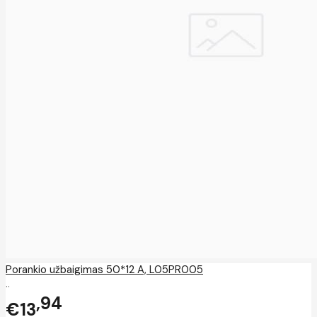
Porankio užbaigimas 50*12 A, L05PR005
..
94
€13