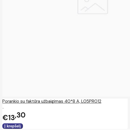
Porankio su faktūra užbaigimas 40*8 A, L05PR012
..
30
€13