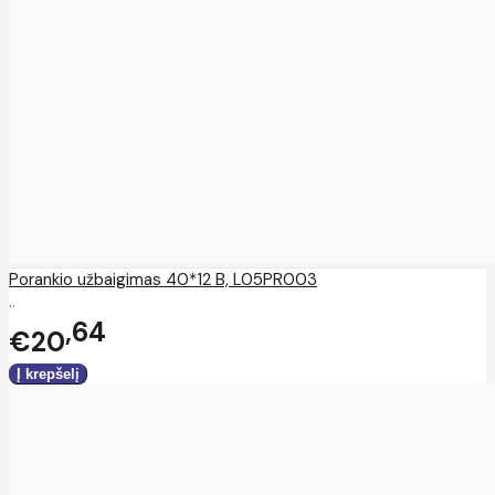
Porankio užbaigimas 40*12 B, L05PR003
..
64
€20