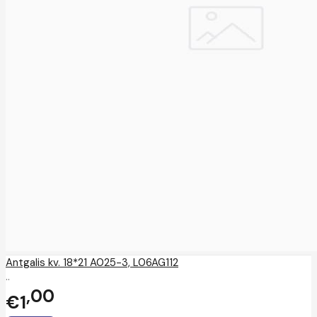
Antgalis kv. 18*21 A025-3, L06AG112
..
00
€1