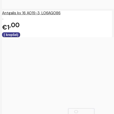
Antgalis kv 16 A019-3, L06AG086
..
00
€1