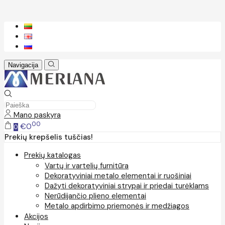
Navigacija
Mano paskyra
00
€0
0
Prekių krepšelis tuščias!
Prekių katalogas
Vartų ir vartelių furnitūra
Dekoratyviniai metalo elementai ir ruošiniai
Dažyti dekoratyviniai strypai ir priedai turėklams
Nerūdijančio plieno elementai
Metalo apdirbimo priemonės ir medžiagos
Akcijos