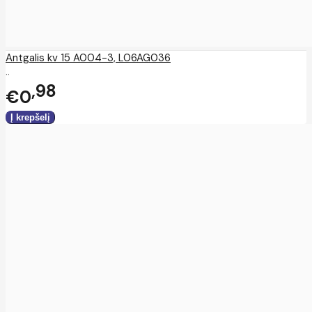
Antgalis kv 15 A004-3, L06AG036
..
98
€0