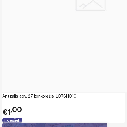
Antgalis apv. 27 konkorėžis, L07SH010
..
00
€1