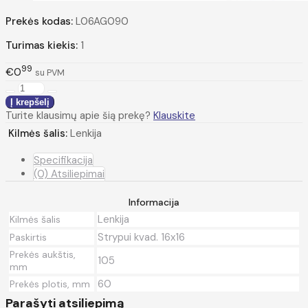
Prekės kodas:
L06AG090
Turimas kiekis:
1
99
€0
su PVM
Turite klausimų apie šią prekę?
Klauskite
Kilmės šalis:
Lenkija
Specifikacija
(0) Atsiliepimai
Informacija
Lenkija
Kilmės šalis
Strypui kvad. 16x16
Paskirtis
Prekės aukštis,
105
mm
60
Prekės plotis, mm
Parašyti atsiliepimą