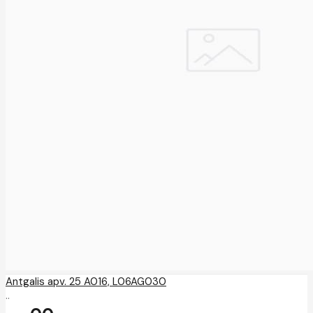
Antgalis apv. 25 A016, L06AG030
..