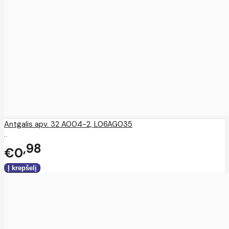
Antgalis apv. 32 A004-2, L06AG035
..
98
€0