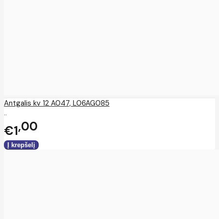
Antgalis kv 12 A047, L06AG085
..
00
€1