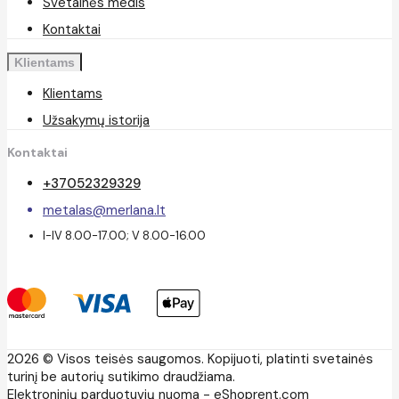
Svetainės medis
Kontaktai
Klientams
Klientams
Užsakymų istorija
Kontaktai
+37052329329
metalas@merlana.lt
I-IV 8.00-17.00; V 8.00-16.00
2026 © Visos teisės saugomos. Kopijuoti, platinti svetainės
turinį be autorių sutikimo draudžiama.
Elektroninių parduotuvių nuoma
-
eShoprent.com