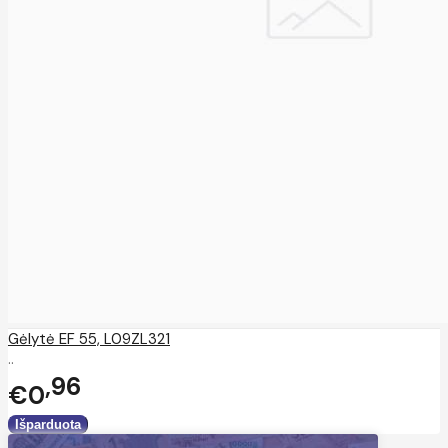
Gėlytė EF 55, L09ZL321
..
96
€0