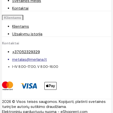
Svetainės medis
Kontaktai
Klientams
Klientams
Užsakymų istorija
Kontaktai
+37052329329
metalas@merlana.lt
I-IV 8.00-17.00; V 8.00-16.00
2026 © Visos teisės saugomos. Kopijuoti, platinti svetainės
turinį be autorių sutikimo draudžiama.
Elektroninių parduotuvių nuoma
-
eShoprent.com