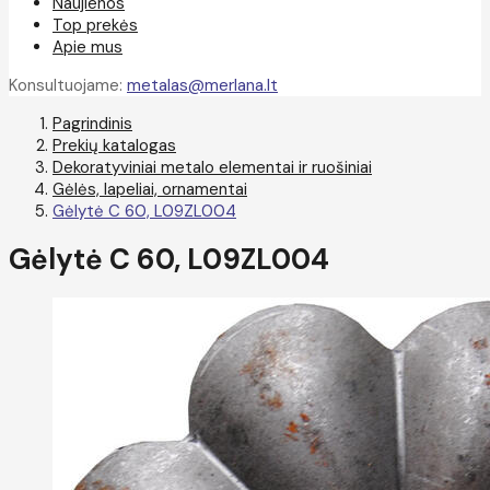
Naujienos
Top prekės
Apie mus
Konsultuojame:
metalas@merlana.lt
Pagrindinis
Prekių katalogas
Dekoratyviniai metalo elementai ir ruošiniai
Gėlės, lapeliai, ornamentai
Gėlytė C 60, L09ZL004
Gėlytė C 60, L09ZL004