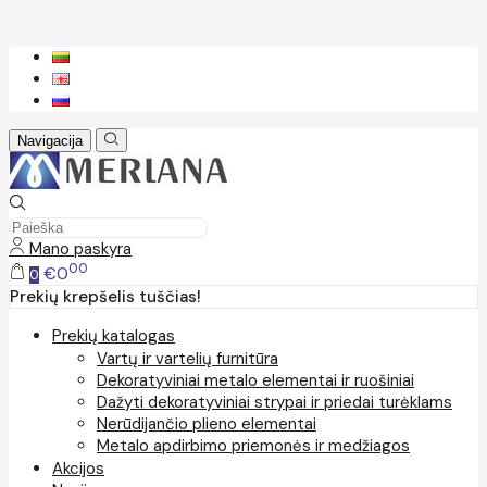
Navigacija
Mano paskyra
00
€0
0
Prekių krepšelis tuščias!
Prekių katalogas
Vartų ir vartelių furnitūra
Dekoratyviniai metalo elementai ir ruošiniai
Dažyti dekoratyviniai strypai ir priedai turėklams
Nerūdijančio plieno elementai
Metalo apdirbimo priemonės ir medžiagos
Akcijos