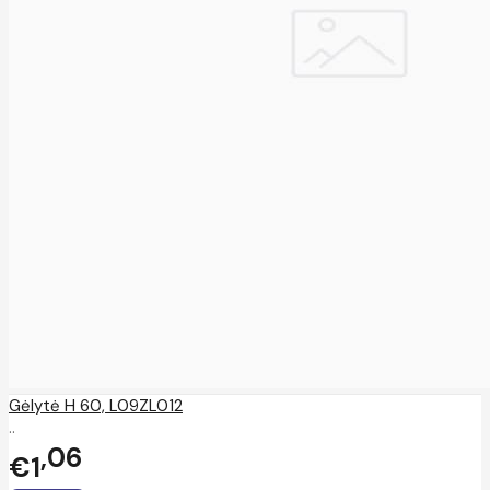
Gėlytė H 60, L09ZL012
..
06
€1