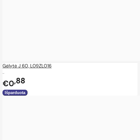
Gėlytė J 60, L09ZL016
..
88
€0