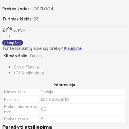
Prekės kodas:
L09ZL004
Turimas kiekis:
23
06
€1
su PVM
Turite klausimų apie šią prekę?
Klauskite
Kilmės šalis:
Turkija
Specifikacija
(0) Atsiliepimai
Informacija
Turkija
Kilmės šalis
skylė apv. Ø10
Paskirtis
Prekės diametras,
60
mm
3
Prekės storis
Parašyti atsiliepimą