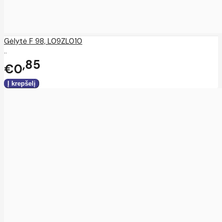
Gėlytė F 98, L09ZL010
..
85
€0