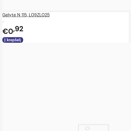
Gėlytė N 115, L09ZL025
..
92
€0