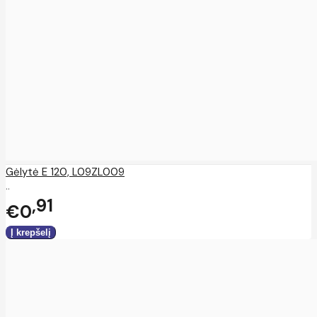
Gėlytė E 120, L09ZL009
..
91
€0