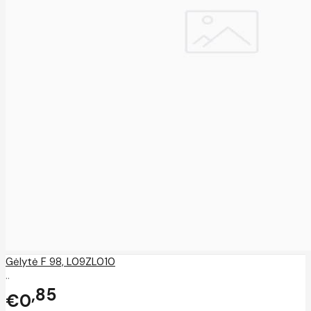
Gėlytė F 98, L09ZL010
..
85
€0