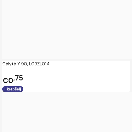
Gėlytė Y 90, L09ZL014
..
75
€0