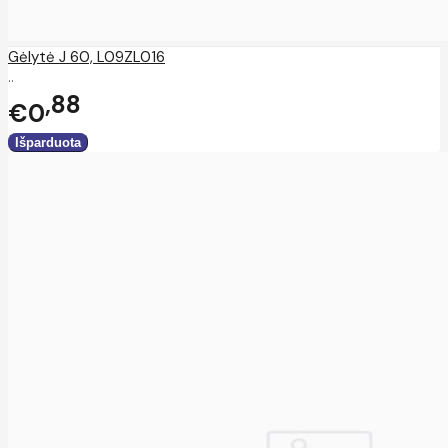
Gėlytė J 60, L09ZL016
..
88
€0