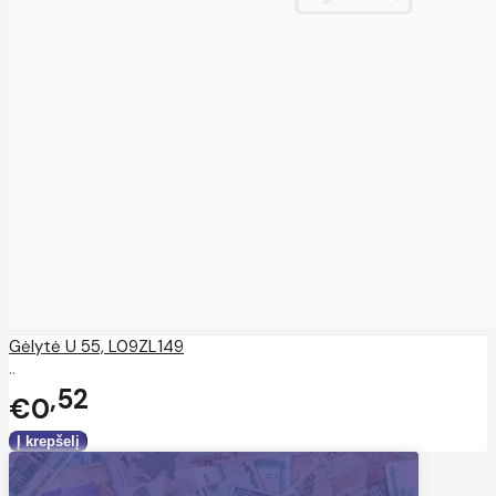
Gėlytė U 55, L09ZL149
..
52
€0