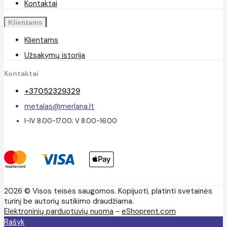
Kontaktai
Klientams
Klientams
Užsakymų istorija
Kontaktai
+37052329329
metalas@merlana.lt
I-IV 8.00-17.00; V 8.00-16.00
2026 © Visos teisės saugomos. Kopijuoti, platinti svetainės
turinį be autorių sutikimo draudžiama.
Elektroninių parduotuvių nuoma
-
eShoprent.com
Rašyk