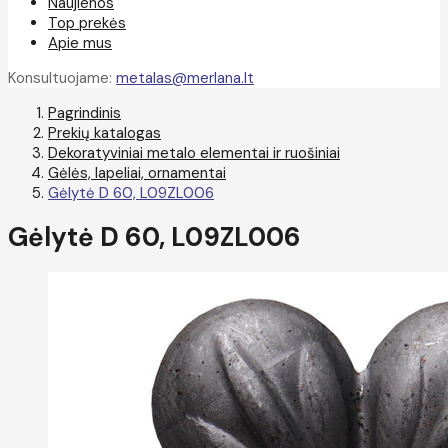
Naujienos
Top prekės
Apie mus
Konsultuojame:
metalas@merlana.lt
Pagrindinis
Prekių katalogas
Dekoratyviniai metalo elementai ir ruošiniai
Gėlės, lapeliai, ornamentai
Gėlytė D 60, L09ZL006
Gėlytė D 60, L09ZL006