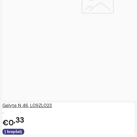
Gėlytė N 46, L09ZL023
..
33
€0