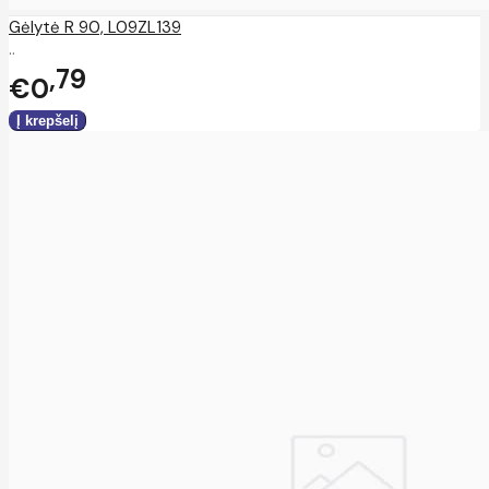
Gėlytė R 90, L09ZL139
..
79
€0