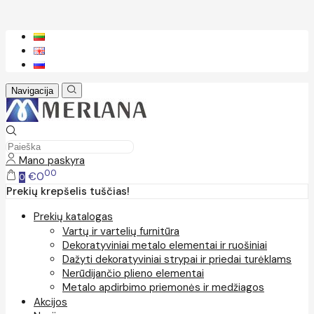
Navigacija
Mano paskyra
00
€0
0
Prekių krepšelis tuščias!
Prekių katalogas
Vartų ir vartelių furnitūra
Dekoratyviniai metalo elementai ir ruošiniai
Dažyti dekoratyviniai strypai ir priedai turėklams
Nerūdijančio plieno elementai
Metalo apdirbimo priemonės ir medžiagos
Akcijos