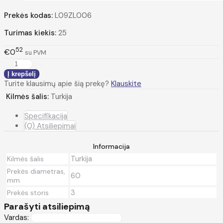
Prekės kodas:
L09ZL006
Turimas kiekis:
25
52
€0
su PVM
Turite klausimų apie šią prekę?
Klauskite
Kilmės šalis:
Turkija
Specifikacija
(0) Atsiliepimai
Informacija
Turkija
Kilmės šalis
Prekės diametras,
60
mm
3
Prekės storis
Parašyti atsiliepimą
Vardas: