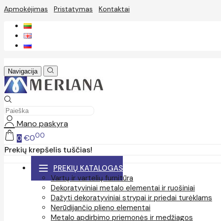
Apmokėjimas
Pristatymas
Kontaktai
Navigacija
Mano paskyra
00
€0
0
Prekių krepšelis tuščias!
PREKIŲ KATALOGAS
Vartų ir vartelių furnitūra
Dekoratyviniai metalo elementai ir ruošiniai
Dažyti dekoratyviniai strypai ir priedai turėklams
Nerūdijančio plieno elementai
Metalo apdirbimo priemonės ir medžiagos