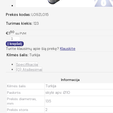
Prekės kodas:
L09ZL015
Turimas kiekis:
123
50
€1
su PVM
Turite klausimų apie šią prekę?
Klauskite
Kilmės šalis:
Turkija
Specifikacija
(0) Atsiliepimai
Informacija
Turkija
Kilmės šalis
skylė apv. Ø10
Paskirtis
Prekės diametras,
135
mm
2
Prekės storis