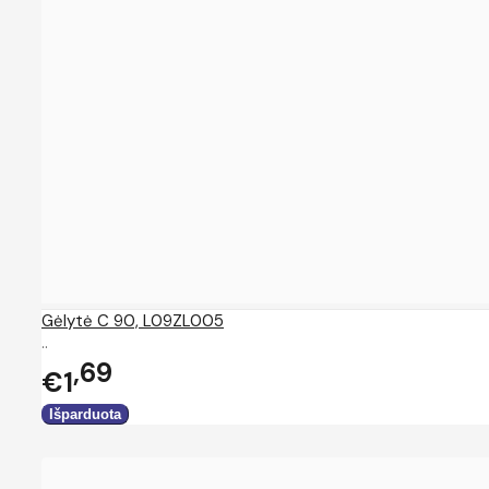
Gėlytė C 90, L09ZL005
..
69
€1