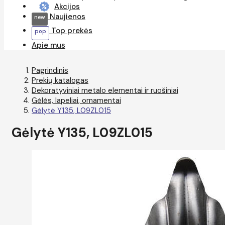
Akcijos
Naujienos
Top prekės
Apie mus
Pagrindinis
Prekių katalogas
Dekoratyviniai metalo elementai ir ruošiniai
Gėlės, lapeliai, ornamentai
Gėlytė Y135, L09ZL015
Gėlytė Y135, L09ZL015