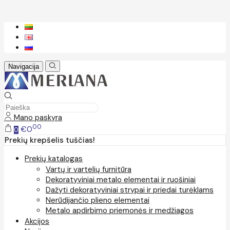
Navigacija
Mano paskyra
00
€0
0
Prekių krepšelis tuščias!
Prekių katalogas
Vartų ir vartelių furnitūra
Dekoratyviniai metalo elementai ir ruošiniai
Dažyti dekoratyviniai strypai ir priedai turėklams
Nerūdijančio plieno elementai
Metalo apdirbimo priemonės ir medžiagos
Akcijos