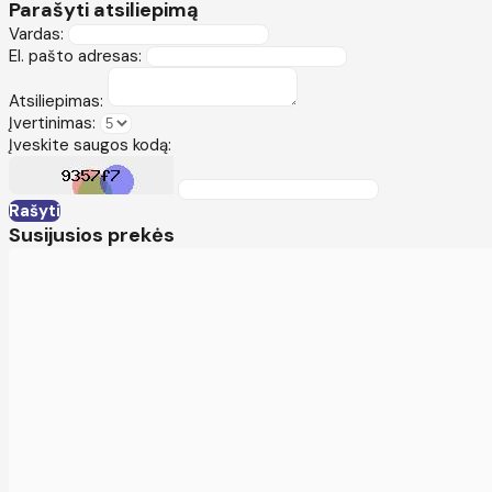
Parašyti atsiliepimą
Vardas:
El. pašto adresas:
Atsiliepimas:
Įvertinimas:
Įveskite saugos kodą:
Rašyti
Susijusios prekės