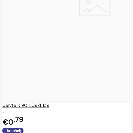
Gėlytė R 90, L09ZL139
..
79
€0