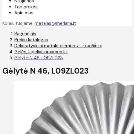
Naujienos
Top prekės
Apie mus
Konsultuojame:
metalas@merlana.lt
Pagrindinis
Prekių katalogas
Dekoratyviniai metalo elementai ir ruošiniai
Gėlės, lapeliai, ornamentai
Gėlytė N 46, L09ZL023
Gėlytė N 46, L09ZL023