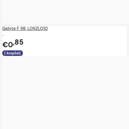
Gėlytė F 98, L09ZL010
..
85
€0