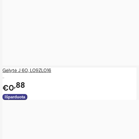
Gėlytė J 60, L09ZL016
..
88
€0