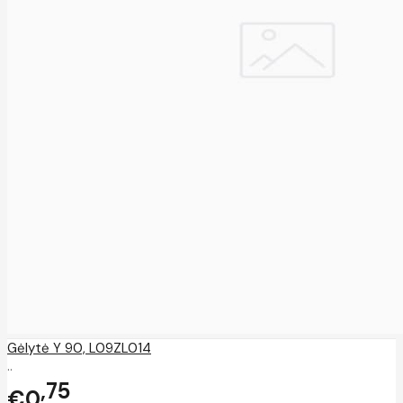
Gėlytė Y 90, L09ZL014
..
75
€0