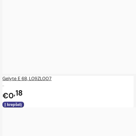
Gėlytė E 68, L09ZL007
..
18
€0