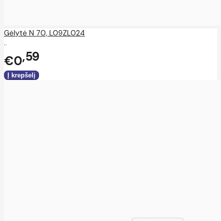
Gėlytė N 70, L09ZL024
..
59
€0