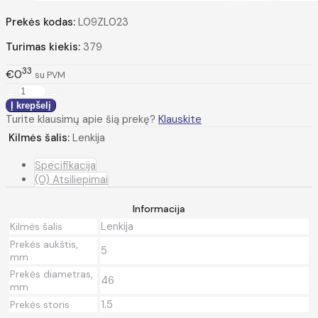
Prekės kodas:
L09ZL023
Turimas kiekis:
379
33
€0
su PVM
Turite klausimų apie šią prekę?
Klauskite
Kilmės šalis:
Lenkija
Specifikacija
(0) Atsiliepimai
Informacija
Lenkija
Kilmės šalis
Prekės aukštis,
5
mm
Prekės diametras,
46
mm
1.5
Prekės storis