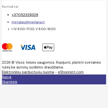
Kontaktai
+37052329329
metalas@merlana.lt
I-IV 8.00-17.00; V 8.00-16.00
2026 © Visos teisės saugomos. Kopijuoti, platinti svetainės
turinį be autorių sutikimo draudžiama.
Elektroninių parduotuvių nuoma
-
eShoprent.com
Rašyk
Skambink