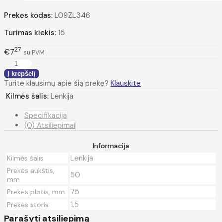
Prekės kodas:
L09ZL346
Turimas kiekis:
15
27
€7
su PVM
Turite klausimų apie šią prekę?
Klauskite
Kilmės šalis:
Lenkija
Specifikacija
(0) Atsiliepimai
Informacija
Lenkija
Kilmės šalis
Prekės aukštis,
50
mm
75
Prekės plotis, mm
1.5
Prekės storis
Parašyti atsiliepimą