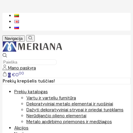
Navigacija
Mano paskyra
00
€0
0
Prekių krepšelis tuščias!
Prekių katalogas
Vartų ir vartelių furnitūra
Dekoratyviniai metalo elementai ir ruošiniai
Dažyti dekoratyviniai strypai ir priedai turėklams
Nerūdijančio plieno elementai
Metalo apdirbimo priemonės ir medžiagos
Akcijos