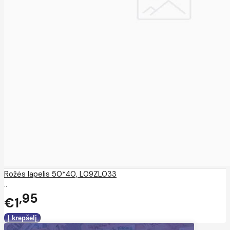
Rožės lapelis 50*40, L09ZL033
..
95
€1