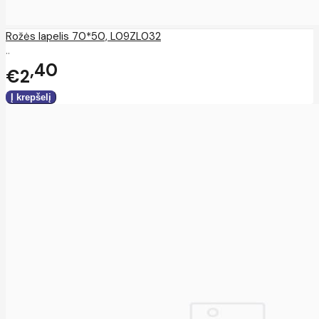
Rožės lapelis 70*50, L09ZL032
..
40
€2