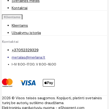
Svetainės medis
Kontaktai
Klientams
Klientams
Užsakymų istorija
Kontaktai
+37052329329
metalas@merlana.lt
I-IV 8.00-17.00; V 8.00-16.00
2026 © Visos teisės saugomos. Kopijuoti, platinti svetainės
turinį be autorių sutikimo draudžiama.
Elektroninių parduotuvių nuoma
-
eShoprent.com