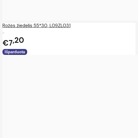
Rožės žiedelis 55*30, L09ZL031
..
20
€7