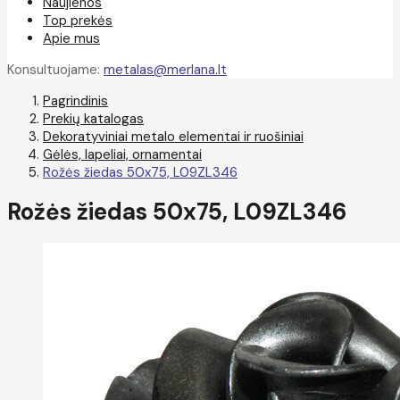
Naujienos
Top prekės
Apie mus
Konsultuojame:
metalas@merlana.lt
Pagrindinis
Prekių katalogas
Dekoratyviniai metalo elementai ir ruošiniai
Gėlės, lapeliai, ornamentai
Rožės žiedas 50x75, L09ZL346
Rožės žiedas 50x75, L09ZL346