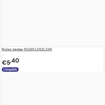
Rožės žiedas 50x55,L09ZL345
..
40
€5