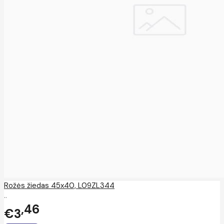
Rožės žiedas 45x40, L09ZL344
..
46
€3