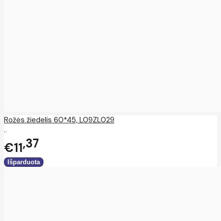
Rožės žiedelis 60*45, L09ZL029
..
37
€11