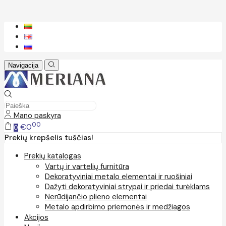
Navigacija
Mano paskyra
00
€0
0
Prekių krepšelis tuščias!
Prekių katalogas
Vartų ir vartelių furnitūra
Dekoratyviniai metalo elementai ir ruošiniai
Dažyti dekoratyviniai strypai ir priedai turėklams
Nerūdijančio plieno elementai
Metalo apdirbimo priemonės ir medžiagos
Akcijos