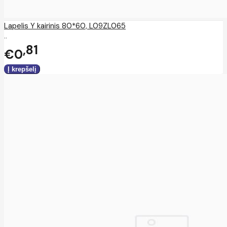
Lapelis Y kairinis 80*60, L09ZL065
..
81
€0