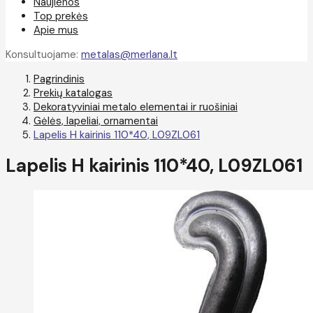
Naujienos
Top prekės
Apie mus
Konsultuojame:
metalas@merlana.lt
Pagrindinis
Prekių katalogas
Dekoratyviniai metalo elementai ir ruošiniai
Gėlės, lapeliai, ornamentai
Lapelis H kairinis 110*40, L09ZL061
Lapelis H kairinis 110*40, L09ZL061