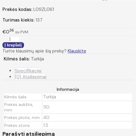
Prekės kodas:
L09ZL061
Turimas kiekis:
137
36
€0
su PVM
Turite klausimų apie šią prekę?
Klauskite
Kilmės šalis:
Turkija
Specifikacija
(0) Atsiliepimai
Informacija
Turkija
Kilmės šalis
Prekės aukštis,
110
mm
40
Prekės plotis, mm
1.5
Prekės storis
Parašyti atsiliepimą