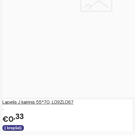
Lapelis J kairinis 55*70, L09ZL067
..
33
€0