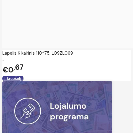
Lapelis K kairinis 110*75, L09ZL069
..
67
€0