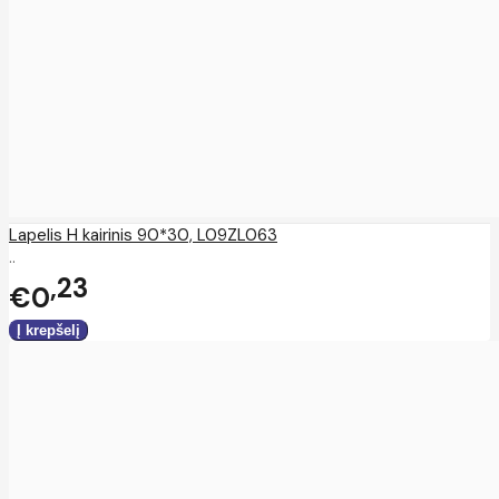
Lapelis H kairinis 90*30, L09ZL063
..
23
€0