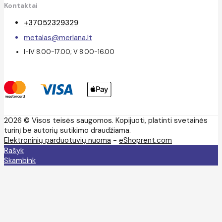
Kontaktai
+37052329329
metalas@merlana.lt
I-IV 8.00-17.00; V 8.00-16.00
2026 © Visos teisės saugomos. Kopijuoti, platinti svetainės
turinį be autorių sutikimo draudžiama.
Elektroninių parduotuvių nuoma
-
eShoprent.com
Rašyk
Skambink