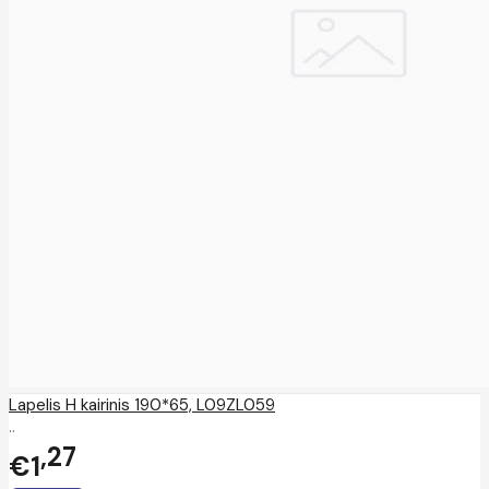
Lapelis H kairinis 190*65, L09ZL059
..
27
€1