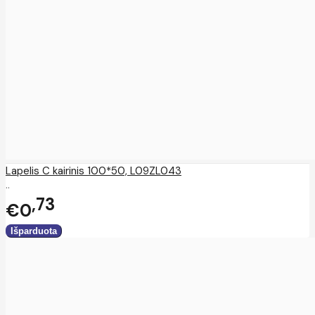
Lapelis C kairinis 100*50, L09ZL043
..
73
€0