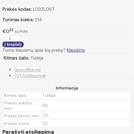
Prekės kodas:
L09ZL067
Turimas kiekis:
214
33
€0
su PVM
Turite klausimų apie šią prekę?
Klauskite
Kilmės šalis:
Turkija
Specifikacija
(0) Atsiliepimai
Informacija
Turkija
Kilmės šalis
Prekės aukštis,
55
mm
70
Prekės plotis, mm
1.5
Prekės storis
Parašyti atsiliepimą