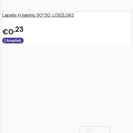
Lapelis H kairinis 90*30, L09ZL063
..
23
€0