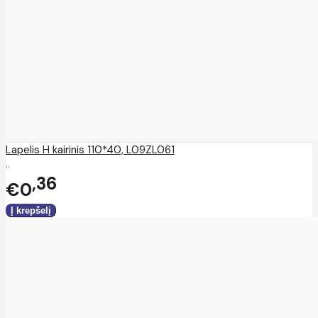
Lapelis H kairinis 110*40, L09ZL061
..
36
€0