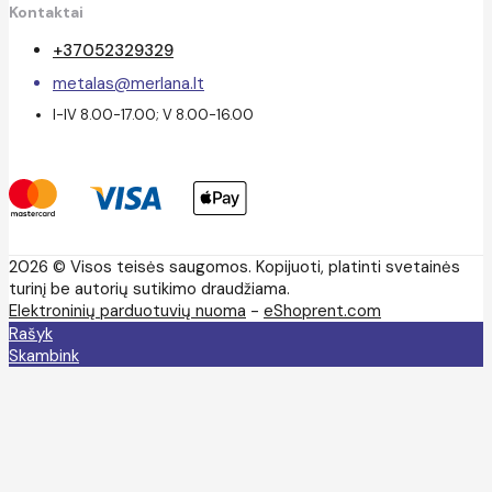
Kontaktai
+37052329329
metalas@merlana.lt
I-IV 8.00-17.00; V 8.00-16.00
2026 © Visos teisės saugomos. Kopijuoti, platinti svetainės
turinį be autorių sutikimo draudžiama.
Elektroninių parduotuvių nuoma
-
eShoprent.com
Rašyk
Skambink