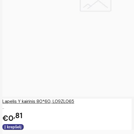
Lapelis Y kairinis 80*60, L09ZL065
..
81
€0