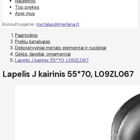
Naujienos
Top prekės
Apie mus
Konsultuojame:
metalas@merlana.lt
Pagrindinis
Prekių katalogas
Dekoratyviniai metalo elementai ir ruošiniai
Gėlės, lapeliai, ornamentai
Lapelis J kairinis 55*70, L09ZL067
Lapelis J kairinis 55*70, L09ZL067