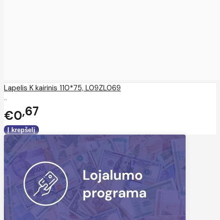
Lapelis K kairinis 110*75, L09ZL069
..
67
€0