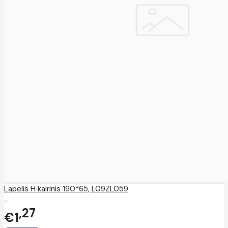
Lapelis H kairinis 190*65, L09ZL059
..
27
€1