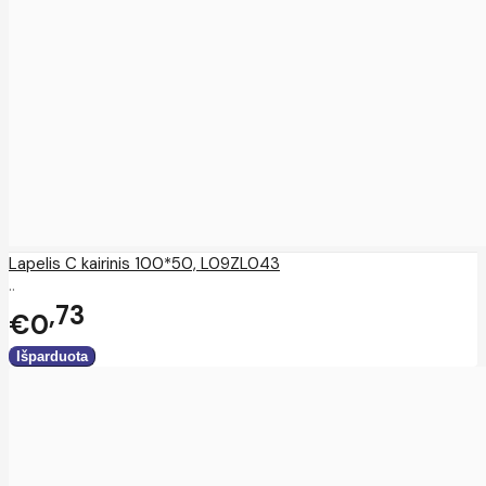
Lapelis C kairinis 100*50, L09ZL043
..
73
€0