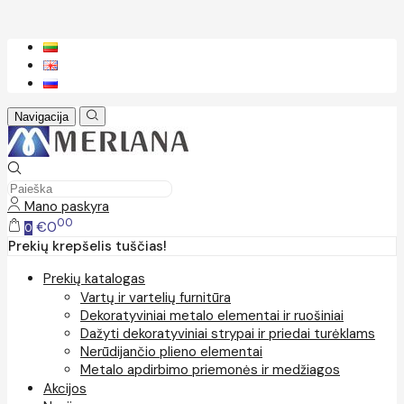
Navigacija
Mano paskyra
00
€0
0
Prekių krepšelis tuščias!
Prekių katalogas
Vartų ir vartelių furnitūra
Dekoratyviniai metalo elementai ir ruošiniai
Dažyti dekoratyviniai strypai ir priedai turėklams
Nerūdijančio plieno elementai
Metalo apdirbimo priemonės ir medžiagos
Akcijos