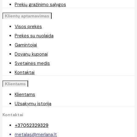
Prekių gražinimo sąlygos
Klientų aptarnavimas
Visos prekės
Prekės su nuolaida
Gamintojai
Dovanų kuponai
Svetainės medis
Kontaktai
Klientams
Klientams
Užsakymų istorija
Kontaktai
+37052329329
metalas@merlana.lt