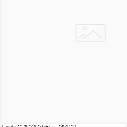
Lapelis AC 250*150 kairinis, L09ZL107