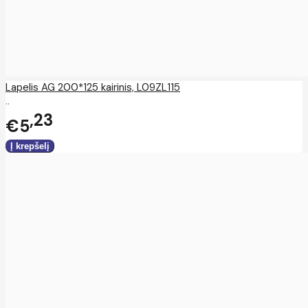
Lapelis AG 200*125 kairinis, L09ZL115
..
23
€5