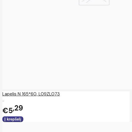
Lapelis N 165*60, L09ZL073
..
29
€5