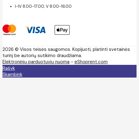
I-IV 8.00-17.00; V 8.00-16.00
2026 © Visos teisės saugomos. Kopijuoti, platinti svetainės
turinį be autorių sutikimo draudžiama.
Elektroninių parduotuvių nuoma
-
eShoprent.com
Rašyk
Skambink