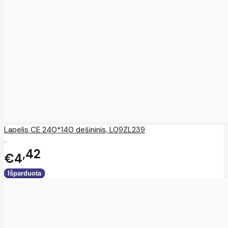
Lapelis CE 240*140 dešininis, L09ZL239
..
42
€4