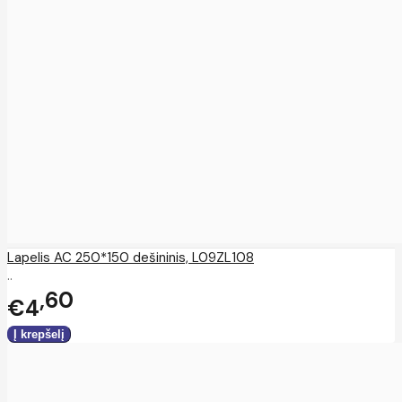
Lapelis AC 250*150 dešininis, L09ZL108
..
60
€4