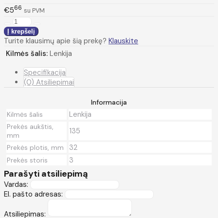
66
€5
su PVM
Turite klausimų apie šią prekę?
Klauskite
Kilmės šalis:
Lenkija
Specifikacija
(0) Atsiliepimai
Informacija
Lenkija
Kilmės šalis
Prekės aukštis,
135
mm
32
Prekės plotis, mm
3
Prekės storis
Parašyti atsiliepimą
Vardas:
El. pašto adresas:
Atsiliepimas: