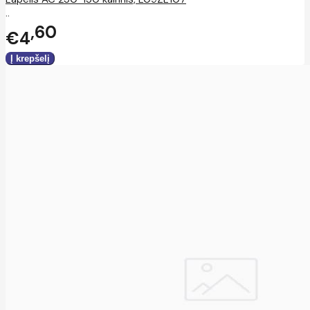
..
60
€4