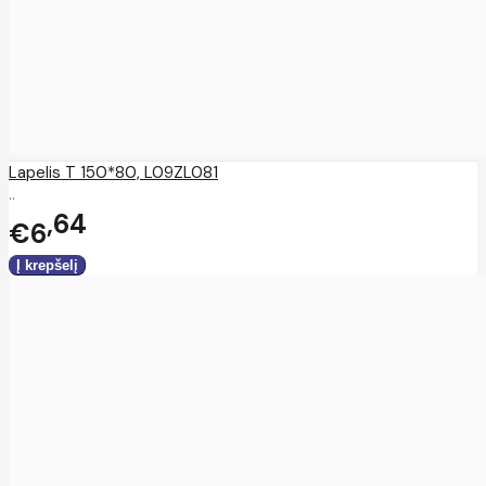
Lapelis T 150*80, L09ZL081
..
64
€6