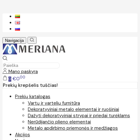
Navigacija
Mano paskyra
00
€0
0
Prekių krepšelis tuščias!
Prekių katalogas
Vartų ir vartelių furnitūra
Dekoratyviniai metalo elementai ir ruošiniai
Dažyti dekoratyviniai strypai ir priedai turėklams
Nerūdijančio plieno elementai
Metalo apdirbimo priemonės ir medžiagos
Akcijos