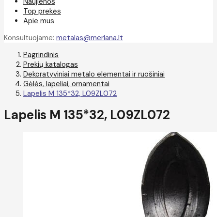
Naujienos
Top prekės
Apie mus
Konsultuojame:
metalas@merlana.lt
Pagrindinis
Prekių katalogas
Dekoratyviniai metalo elementai ir ruošiniai
Gėlės, lapeliai, ornamentai
Lapelis M 135*32, L09ZL072
Lapelis M 135*32, L09ZL072