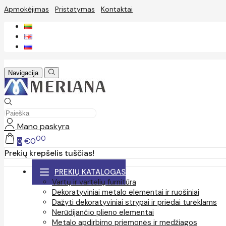
Apmokėjimas
Pristatymas
Kontaktai
Navigacija
Mano paskyra
00
€0
0
Prekių krepšelis tuščias!
PREKIŲ KATALOGAS
Vartų ir vartelių furnitūra
Dekoratyviniai metalo elementai ir ruošiniai
Dažyti dekoratyviniai strypai ir priedai turėklams
Nerūdijančio plieno elementai
Metalo apdirbimo priemonės ir medžiagos