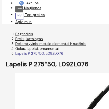
Akcijos
Naujienos
Top prekės
Apie mus
Pagrindinis
Prekių katalogas
Dekoratyviniai metalo elementai ir ruošiniai
Gėlės, lapeliai, ornamentai
Lapelis P 275*50, L09ZL076
Lapelis P 275*50, L09ZL076