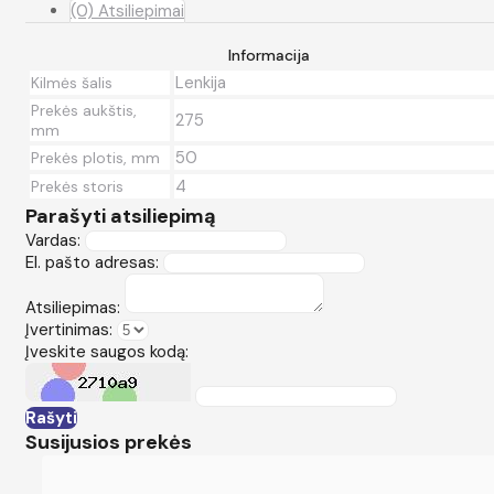
(0) Atsiliepimai
Informacija
Lenkija
Kilmės šalis
Prekės aukštis,
275
mm
50
Prekės plotis, mm
4
Prekės storis
Parašyti atsiliepimą
Vardas:
El. pašto adresas:
Atsiliepimas:
Įvertinimas:
Įveskite saugos kodą:
Rašyti
Susijusios prekės