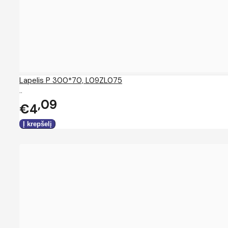
Lapelis P 300*70, L09ZL075
..
09
€4