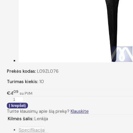
Prekės kodas:
L09ZL076
Turimas kiekis:
10
09
€4
su PVM
Turite klausimų apie šią prekę?
Klauskite
Kilmės šalis:
Lenkija
Specifikacija