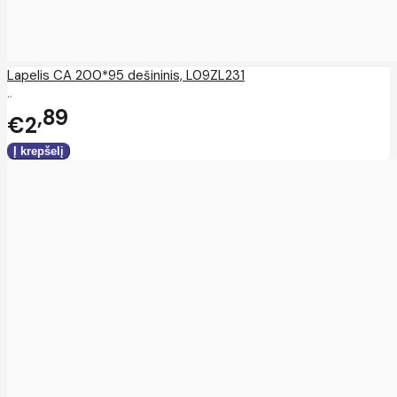
Lapelis CA 200*95 dešininis, L09ZL231
..
89
€2