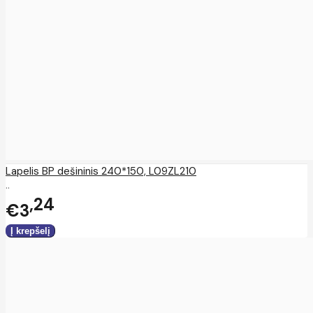
Lapelis BP dešininis 240*150, L09ZL210
..
24
€3