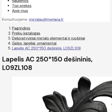
Naujienos
Top prekės
Apie mus
Konsultuojame:
metalas@merlana.lt
Pagrindinis
Prekių katalogas
Dekoratyviniai metalo elementai ir ruošiniai
Gėlės, lapeliai, ornamentai
Lapelis AC 250*150 dešininis, L09ZL108
Lapelis AC 250*150 dešininis,
L09ZL108