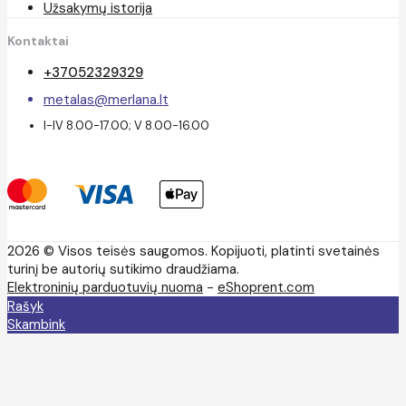
Užsakymų istorija
Kontaktai
+37052329329
metalas@merlana.lt
I-IV 8.00-17.00; V 8.00-16.00
2026 © Visos teisės saugomos. Kopijuoti, platinti svetainės
turinį be autorių sutikimo draudžiama.
Elektroninių parduotuvių nuoma
-
eShoprent.com
Rašyk
Skambink