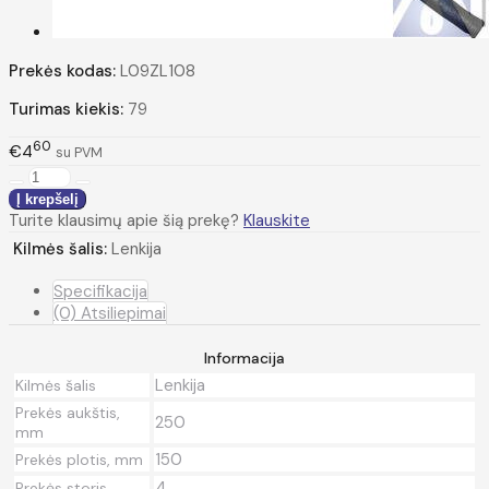
Prekės kodas:
L09ZL108
Turimas kiekis:
79
60
€4
su PVM
Turite klausimų apie šią prekę?
Klauskite
Kilmės šalis:
Lenkija
Specifikacija
(0) Atsiliepimai
Informacija
Lenkija
Kilmės šalis
Prekės aukštis,
250
mm
150
Prekės plotis, mm
4
Prekės storis