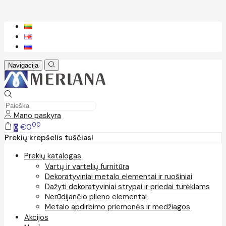
Navigacija
Mano paskyra
00
€0
0
Prekių krepšelis tuščias!
Prekių katalogas
Vartų ir vartelių furnitūra
Dekoratyviniai metalo elementai ir ruošiniai
Dažyti dekoratyviniai strypai ir priedai turėklams
Nerūdijančio plieno elementai
Metalo apdirbimo priemonės ir medžiagos
Akcijos