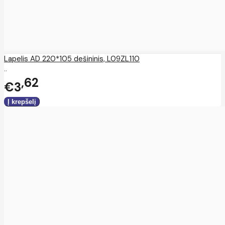
Lapelis AD 220*105 dešininis, L09ZL110
..
62
€3