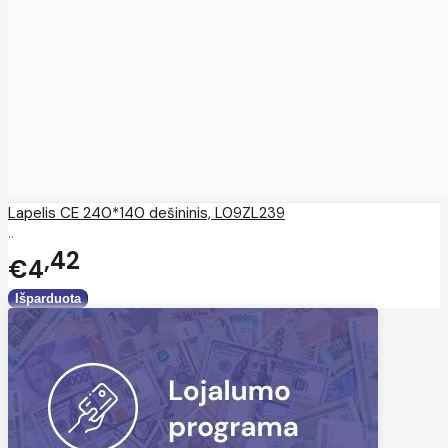
Lapelis CE 240*140 dešininis, L09ZL239
..
42
€4