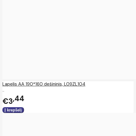
Lapelis AA 190*160 dešininis, L09ZL104
..
44
€3