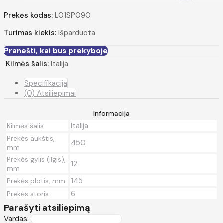
Prekės kodas:
L01SP090
Turimas kiekis:
Išparduota
Pranešti, kai bus prekyboje
Kilmės šalis:
Italija
Specifikacija
(0) Atsiliepimai
Informacija
Italija
Kilmės šalis
Prekės aukštis,
450
mm
Prekės gylis (ilgis),
12
mm
145
Prekės plotis, mm
6
Prekės storis
Parašyti atsiliepimą
Vardas: