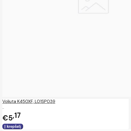
Voliuta K450XF, L01SP039
..
17
€5