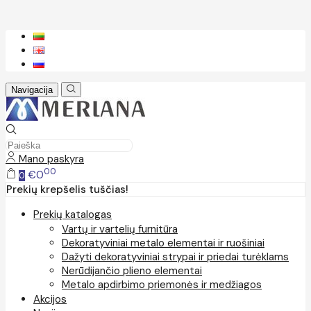
Navigacija
Mano paskyra
00
€0
0
Prekių krepšelis tuščias!
Prekių katalogas
Vartų ir vartelių furnitūra
Dekoratyviniai metalo elementai ir ruošiniai
Dažyti dekoratyviniai strypai ir priedai turėklams
Nerūdijančio plieno elementai
Metalo apdirbimo priemonės ir medžiagos
Akcijos