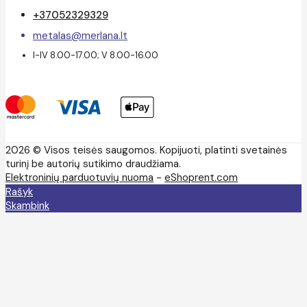
+37052329329
metalas@merlana.lt
I-IV 8.00-17.00; V 8.00-16.00
2026 © Visos teisės saugomos. Kopijuoti, platinti svetainės
turinį be autorių sutikimo draudžiama.
Elektroninių parduotuvių nuoma
-
eShoprent.com
Rašyk
Skambink