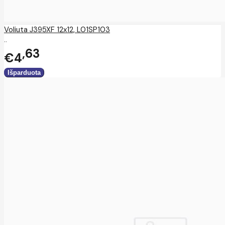
Voliuta J395XF 12x12, L01SP103
..
63
€4