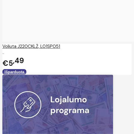
Voliuta J220CKLŽ, L01SP051
..
49
€5