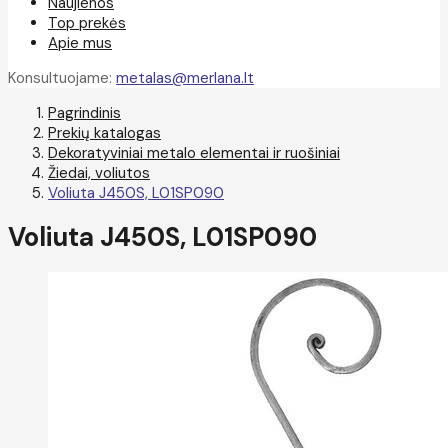
Naujienos
Top prekės
Apie mus
Konsultuojame:
metalas@merlana.lt
Pagrindinis
Prekių katalogas
Dekoratyviniai metalo elementai ir ruošiniai
Žiedai, voliutos
Voliuta J450S, L01SP090
Voliuta J450S, L01SP090