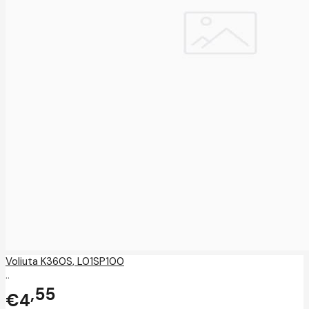
Voliuta K360S, L01SP100
..
55
€4