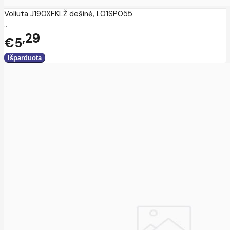
Voliuta J190XFKLŽ dešinė, L01SP055
..
29
€5