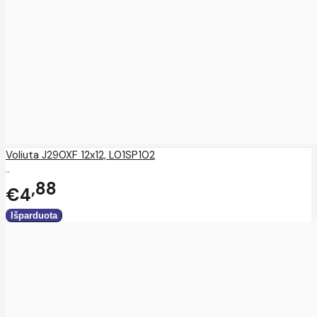
Voliuta J290XF 12x12, L01SP102
..
88
€4