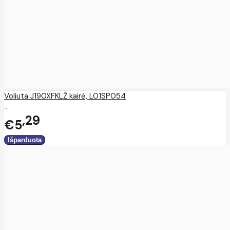
Voliuta J190XFKLŽ kairė, L01SP054
..
29
€5