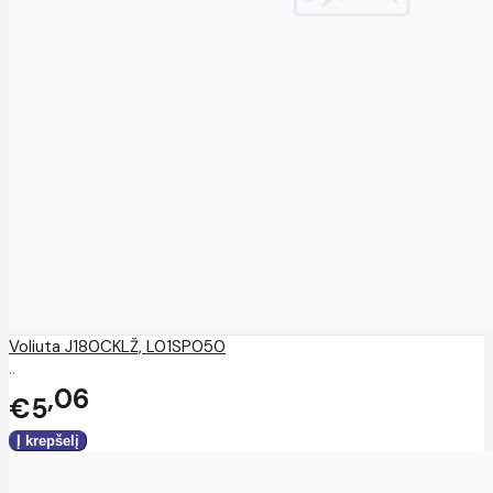
Voliuta J180CKLŽ, L01SP050
..
06
€5