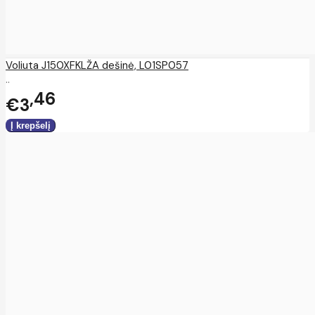
Voliuta J150XFKLŽA dešinė, L01SP057
..
46
€3