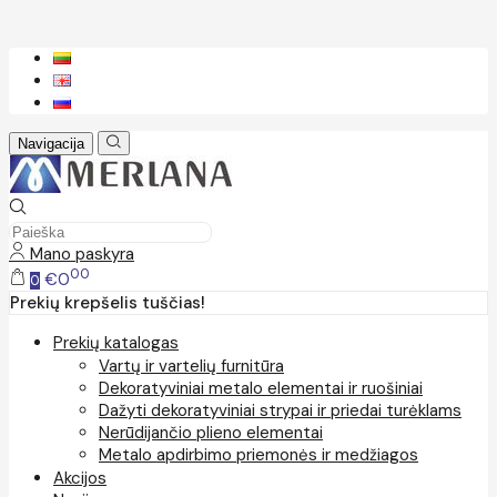
Navigacija
Mano paskyra
00
€0
0
Prekių krepšelis tuščias!
Prekių katalogas
Vartų ir vartelių furnitūra
Dekoratyviniai metalo elementai ir ruošiniai
Dažyti dekoratyviniai strypai ir priedai turėklams
Nerūdijančio plieno elementai
Metalo apdirbimo priemonės ir medžiagos
Akcijos