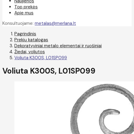
Naujienos
Top prekės
Apie mus
Konsultuojame:
metalas@merlana.lt
Pagrindinis
Prekių katalogas
Dekoratyviniai metalo elementai ir ruošiniai
Žiedai, voliutos
Voliuta K300S, L01SP099
Voliuta K300S, L01SP099