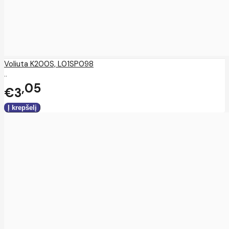
Voliuta K200S, L01SP098
..
05
€3