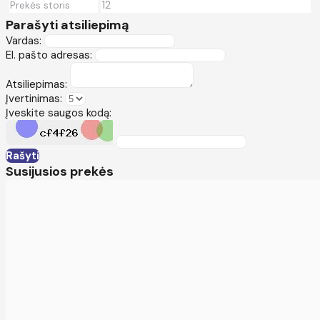
12
Prekės storis
Parašyti atsiliepimą
Vardas:
El. pašto adresas:
Atsiliepimas:
Įvertinimas:
Įveskite saugos kodą:
Rašyti
Susijusios prekės