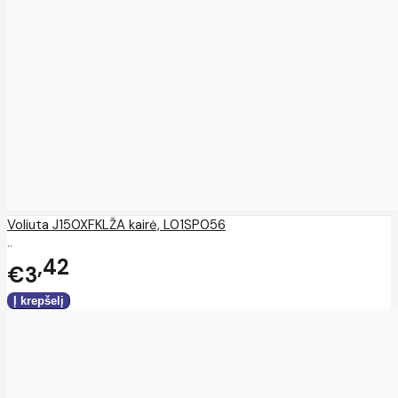
Voliuta J150XFKLŽA kairė, L01SP056
..
42
€3