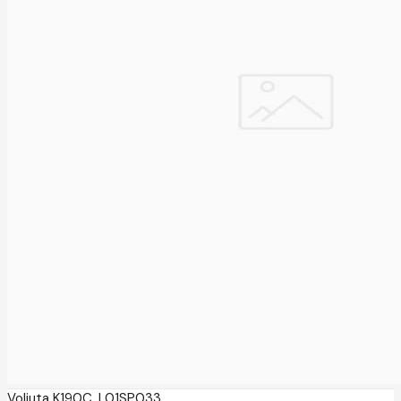
Voliuta K190C, L01SP033