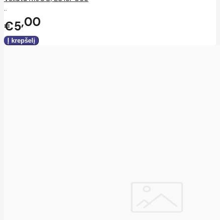
..
00
€5