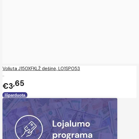
Voliuta J150XFKLŽ dešinė, L01SP053
..
65
€3