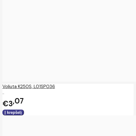
Voliuta K250S, L01SP036
..
07
€3