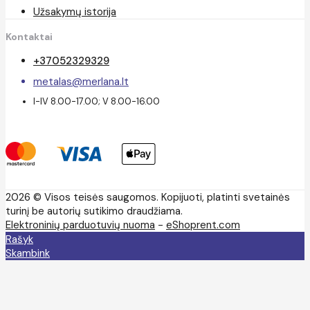
Užsakymų istorija
Kontaktai
+37052329329
metalas@merlana.lt
I-IV 8.00-17.00; V 8.00-16.00
2026 © Visos teisės saugomos. Kopijuoti, platinti svetainės
turinį be autorių sutikimo draudžiama.
Elektroninių parduotuvių nuoma
-
eShoprent.com
Rašyk
Skambink