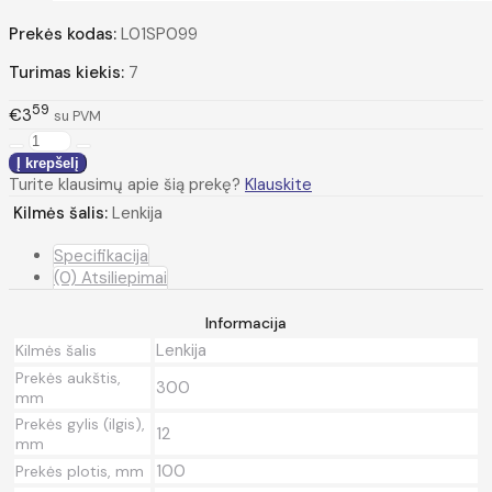
Prekės kodas:
L01SP099
Turimas kiekis:
7
59
€3
su PVM
Turite klausimų apie šią prekę?
Klauskite
Kilmės šalis:
Lenkija
Specifikacija
(0) Atsiliepimai
Informacija
Lenkija
Kilmės šalis
Prekės aukštis,
300
mm
Prekės gylis (ilgis),
12
mm
100
Prekės plotis, mm