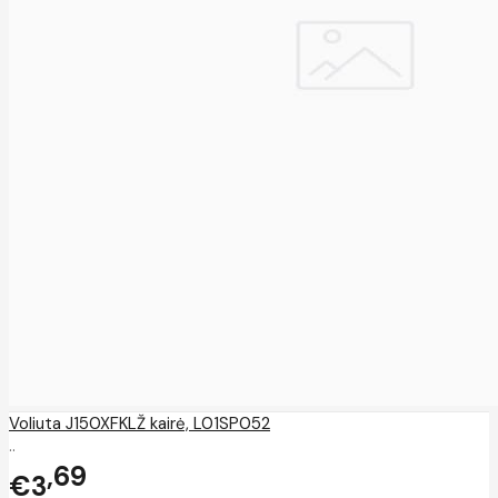
Voliuta J150XFKLŽ kairė, L01SP052
..
69
€3