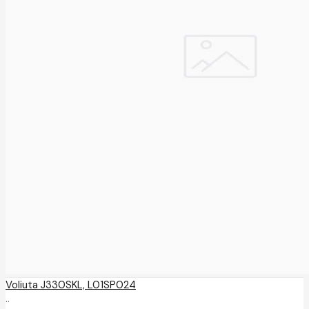
Voliuta J330SKL, L01SP024
..