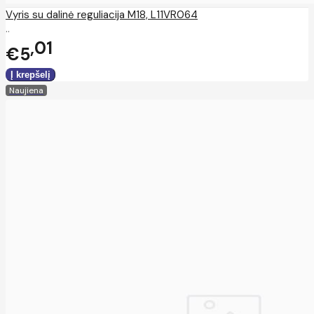
Vyris su dalinė reguliacija M18, L11VR064
..
01
€5
Naujiena