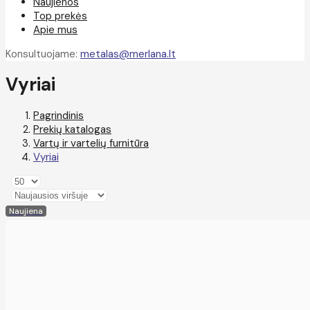
Naujienos
Top prekės
Apie mus
Konsultuojame:
metalas@merlana.lt
Vyriai
Pagrindinis
Prekių katalogas
Vartų ir vartelių furnitūra
Vyriai
Naujiena