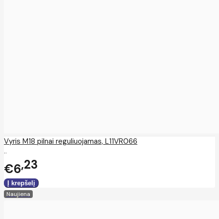
Vyris M18 pilnai reguliuojamas, L11VR066
..
23
€6
Naujiena