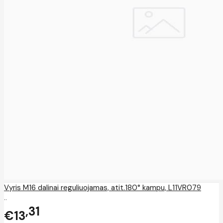
Vyris M16 dalinai reguliuojamas, atit.180° kampu, L11VR079
..
31
€13