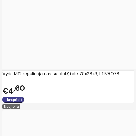
Vyris M12 reguliuojamas su plokštele 75x38x3, L11VR078
..
60
€4
Naujiena