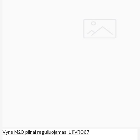
Vyris M20 pilnai reguliuojamas, L11VR067
..