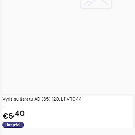
Vyris su šaratu AD (35) 120, L11VR044
..
40
€5