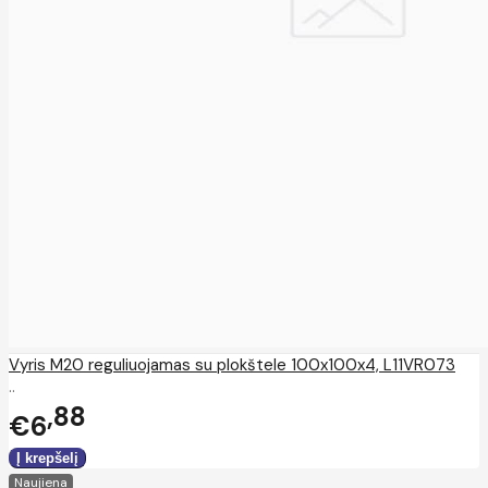
Vyris M20 reguliuojamas su plokštele 100x100x4, L11VR073
..
88
€6
Naujiena