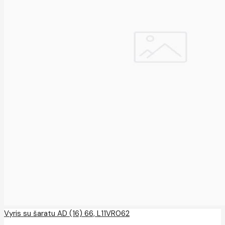
Vyris su šaratu AD (16) 66, L11VR062
..