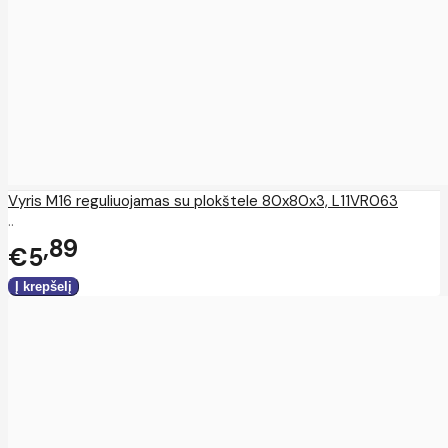
Vyris M16 reguliuojamas su plokštele 80x80x3, L11VR063
..
89
€5