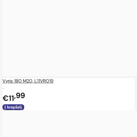
Vyris 180 M20, L11VR019
..
99
€11