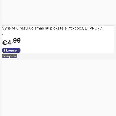
Vyris M16 reguliuojamas su plokštele 75x55x3, L11VR077
..
99
€4
Naujiena