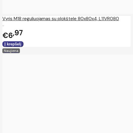
Vyris M18 reguliuojamas su plokštele 80x80x4, L11VR080
..
97
€6
Naujiena