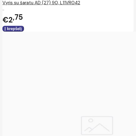
Vyris su šaratu AD (27) 90, L11VR042
..
75
€2