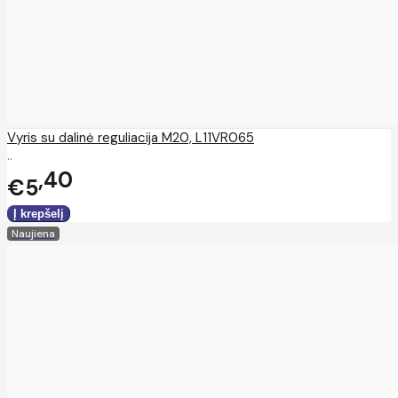
Vyris su dalinė reguliacija M20, L11VR065
..
40
€5
Naujiena