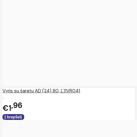
Vyris su šaratu AD (24) 80, L11VR041
..
96
€1