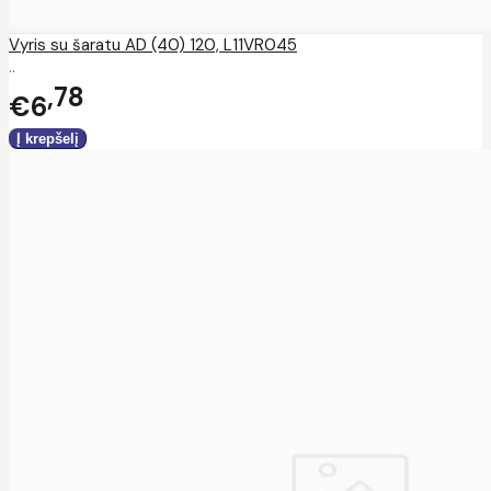
Vyris su šaratu AD (40) 120, L11VR045
..
78
€6