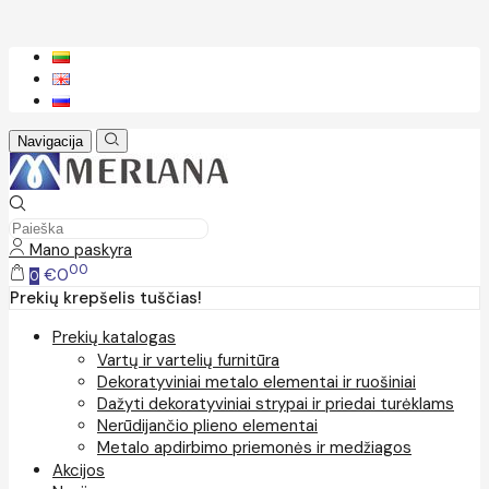
Navigacija
Mano paskyra
00
€0
0
Prekių krepšelis tuščias!
Prekių katalogas
Vartų ir vartelių furnitūra
Dekoratyviniai metalo elementai ir ruošiniai
Dažyti dekoratyviniai strypai ir priedai turėklams
Nerūdijančio plieno elementai
Metalo apdirbimo priemonės ir medžiagos
Akcijos