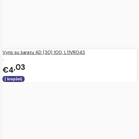
Vyris su šaratu AD (30) 100, L11VR043
..
03
€4