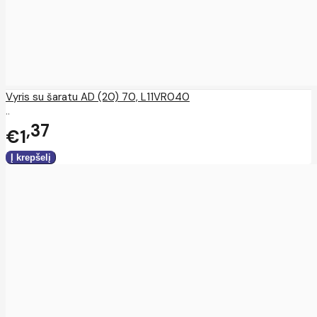
Vyris su šaratu AD (20) 70, L11VR040
..
37
€1