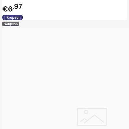
97
€6
Naujiena