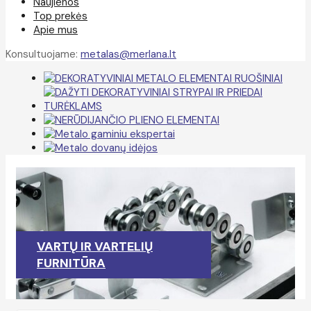
Naujienos
Top prekės
Apie mus
Konsultuojame:
metalas@merlana.lt
VARTŲ IR VARTELIŲ
FURNITŪRA