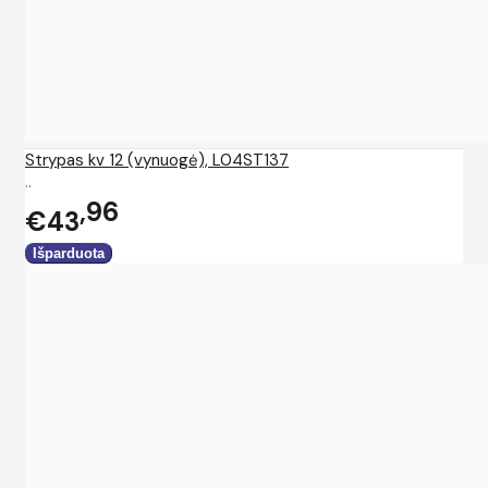
Strypas kv 12 (vynuogė), L04ST137
..
96
€43