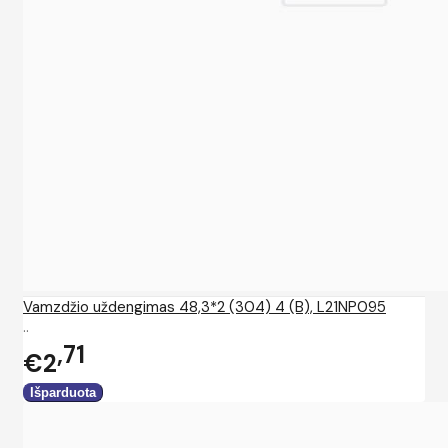
Vamzdžio uždengimas 48,3*2 (304) 4 (B), L21NP095
..
71
€2