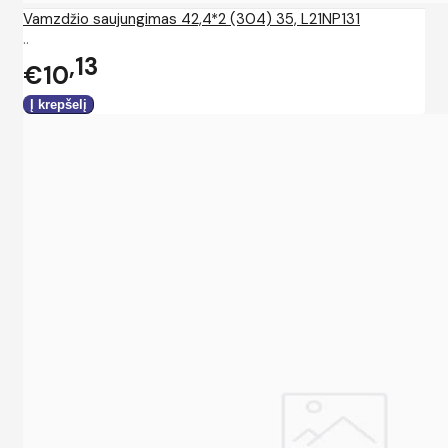
Vamzdžio saujungimas 42,4*2 (304) 35, L21NP131
..
13
€10