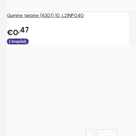
Guminė tarpinė (63D1) 10, L21NP040
..
47
€0