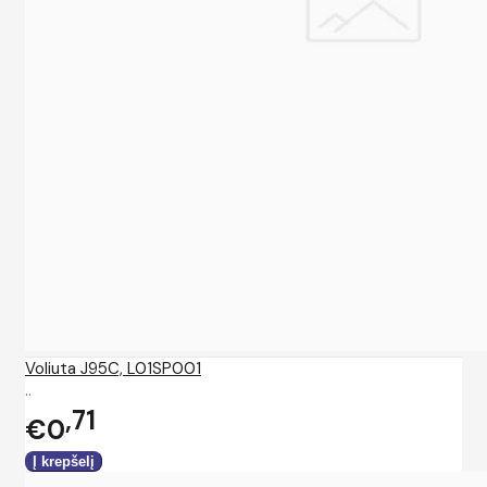
Voliuta J95C, L01SP001
..
71
€0