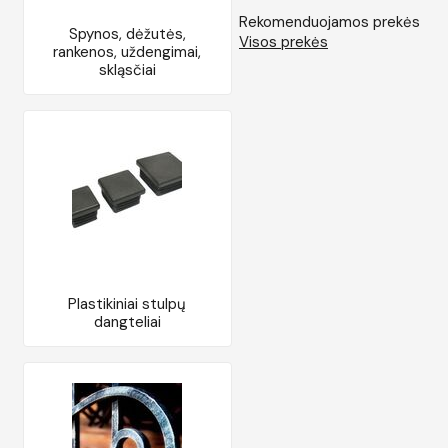
Rekomenduojamos prekės
Spynos, dėžutės,
Visos prekės
rankenos, uždengimai,
skląsčiai
Plastikiniai stulpų
dangteliai