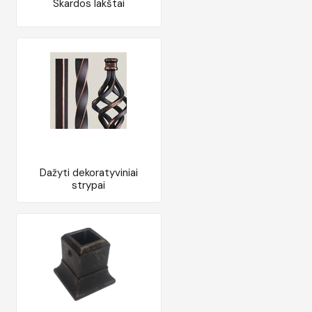
Skardos lakštai
Dažyti dekoratyviniai
strypai