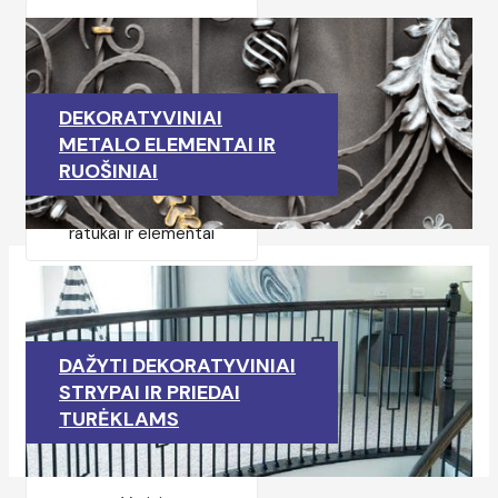
DEKORATYVINIAI
METALO ELEMENTAI IR
RUOŠINIAI
Stumdomų vartų
ratukai ir elementai
DAŽYTI DEKORATYVINIAI
STRYPAI IR PRIEDAI
TURĖKLAMS