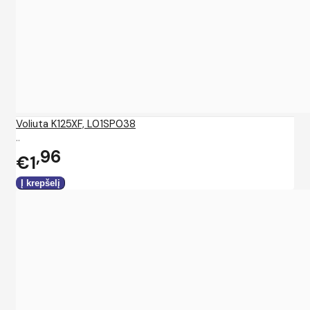
Voliuta K125XF, L01SP038
..
96
€1