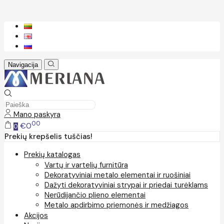
Navigacija
Mano paskyra
00
€0
0
Prekių krepšelis tuščias!
Prekių katalogas
Vartų ir vartelių furnitūra
Dekoratyviniai metalo elementai ir ruošiniai
Dažyti dekoratyviniai strypai ir priedai turėklams
Nerūdijančio plieno elementai
Metalo apdirbimo priemonės ir medžiagos
Akcijos