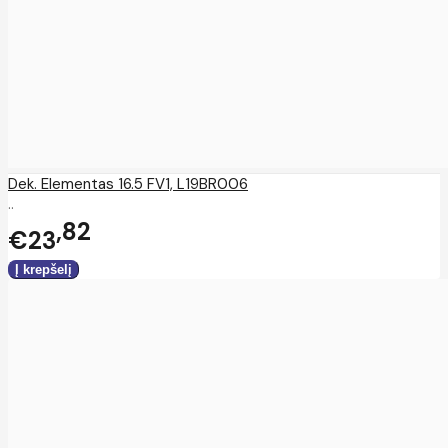
Dek. Elementas 16.5 FV1, L19BR006
..
82
€23