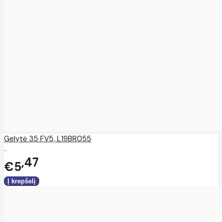
Gelytė 35 FV5, L19BR055
..
47
€5