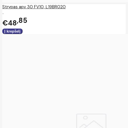
Strypas apv 30 FV10, L19BR020
..
85
€48