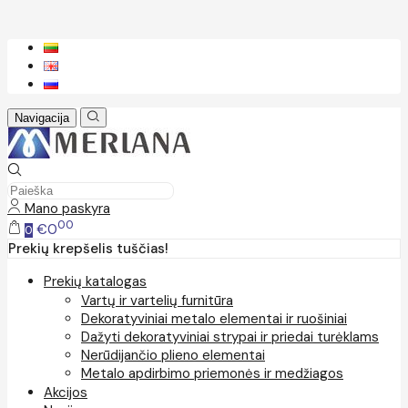
Navigacija
Mano paskyra
00
€0
0
Prekių krepšelis tuščias!
Prekių katalogas
Vartų ir vartelių furnitūra
Dekoratyviniai metalo elementai ir ruošiniai
Dažyti dekoratyviniai strypai ir priedai turėklams
Nerūdijančio plieno elementai
Metalo apdirbimo priemonės ir medžiagos
Akcijos