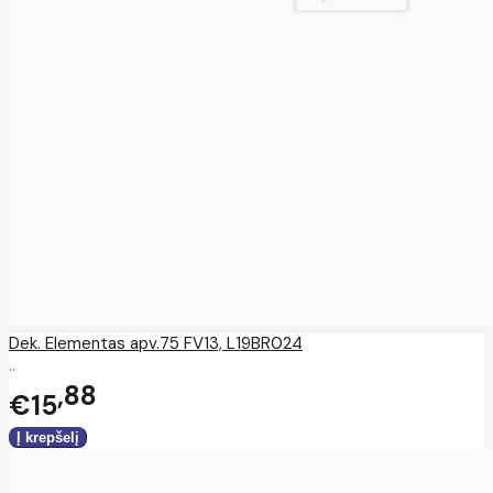
Dek. Elementas apv.75 FV13, L19BR024
..
88
€15