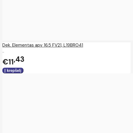
Dek. Elementas apv 16.5 FV21, L19BR041
..
43
€11