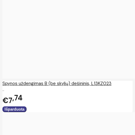
Spynos uždengimas B (be skylių) dešininis, L13KZ023
..
74
€7