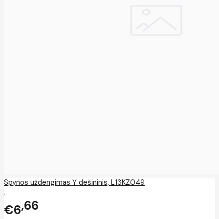
Spynos uždengimas Y dešininis, L13KZ049
..
66
€6