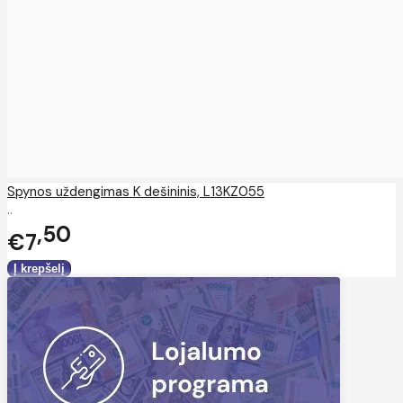
Spynos uždengimas K dešininis, L13KZ055
..
50
€7