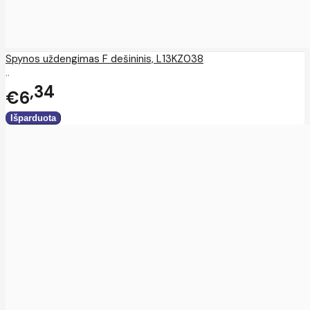
Spynos uždengimas F dešininis, L13KZ038
..
34
€6