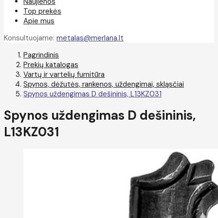
Naujienos
Top prekės
Apie mus
Konsultuojame:
metalas@merlana.lt
Pagrindinis
Prekių katalogas
Vartų ir vartelių furnitūra
Spynos, dėžutės, rankenos, uždengimai, skląsčiai
Spynos uždengimas D dešininis, L13KZ031
Spynos uždengimas D dešininis,
L13KZ031