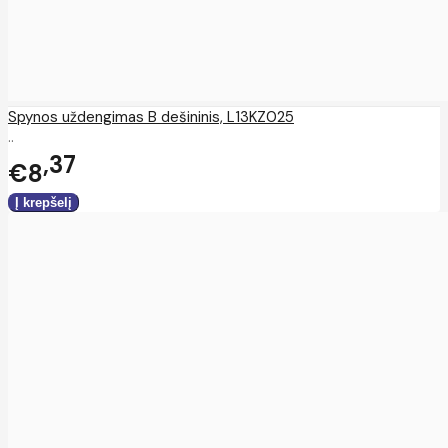
Spynos uždengimas B dešininis, L13KZ025
..
37
€8