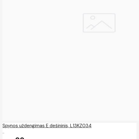
Spynos uždengimas E dešininis, L13KZ034
..