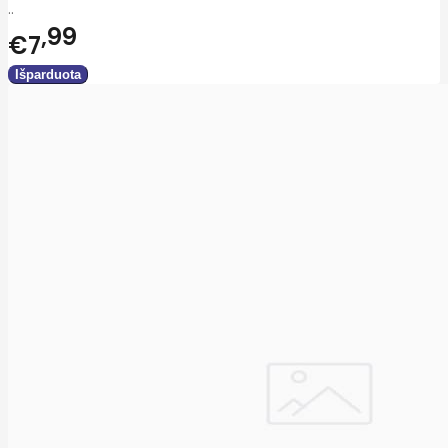
..
99
€7