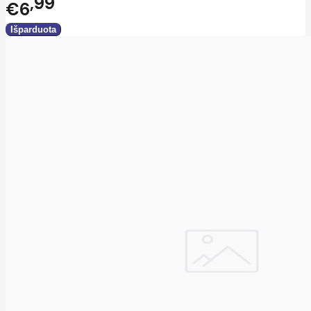
99
€6