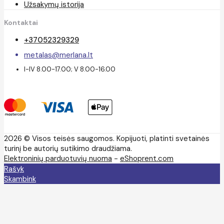
Užsakymų istorija
Kontaktai
+37052329329
metalas@merlana.lt
I-IV 8.00-17.00; V 8.00-16.00
2026 © Visos teisės saugomos. Kopijuoti, platinti svetainės
turinį be autorių sutikimo draudžiama.
Elektroninių parduotuvių nuoma
-
eShoprent.com
Rašyk
Skambink