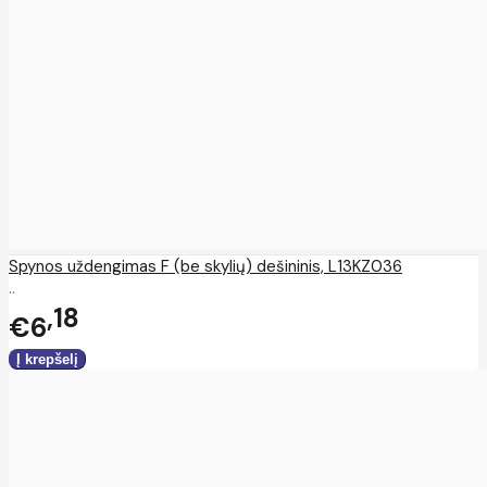
Spynos uždengimas F (be skylių) dešininis, L13KZ036
..
18
€6