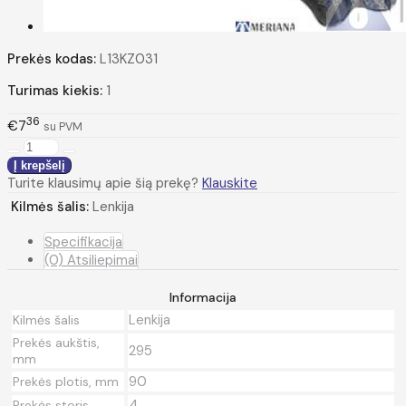
Prekės kodas:
L13KZ031
Turimas kiekis:
1
36
€7
su PVM
Turite klausimų apie šią prekę?
Klauskite
Kilmės šalis:
Lenkija
Specifikacija
(0) Atsiliepimai
Informacija
Lenkija
Kilmės šalis
Prekės aukštis,
295
mm
90
Prekės plotis, mm
4
Prekės storis