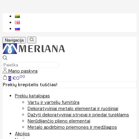
Navigacija
Mano paskyra
00
€0
0
Prekių krepšelis tuščias!
Prekių katalogas
Vartų ir vartelių furnitūra
Dekoratyviniai metalo elementai ir ruošiniai
Dažyti dekoratyviniai strypai ir priedai turėklams
Nerūdijančio plieno elementai
Metalo apdirbimo priemonės ir medžiagos
Akcijos