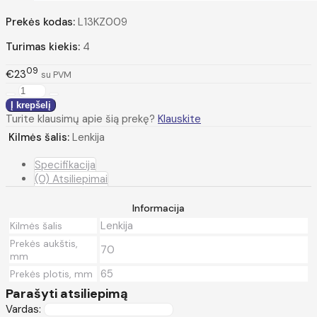
Prekės kodas:
L13KZ009
Turimas kiekis:
4
09
€23
su PVM
Turite klausimų apie šią prekę?
Klauskite
Kilmės šalis:
Lenkija
Specifikacija
(0) Atsiliepimai
Informacija
Lenkija
Kilmės šalis
Prekės aukštis,
70
mm
65
Prekės plotis, mm
Parašyti atsiliepimą
Vardas: