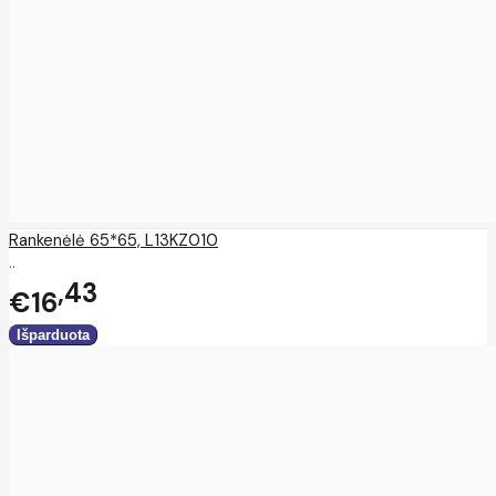
Rankenėlė 65*65, L13KZ010
..
43
€16