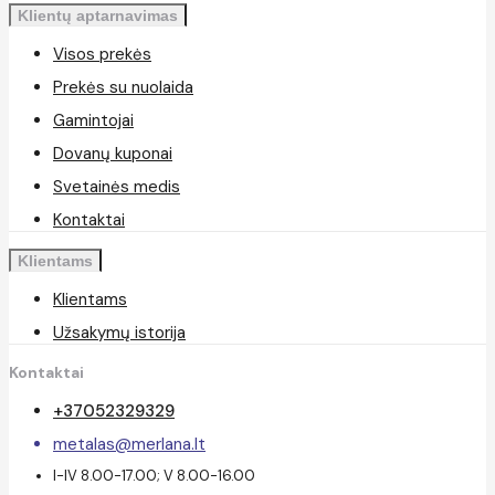
Klientų aptarnavimas
Visos prekės
Prekės su nuolaida
Gamintojai
Dovanų kuponai
Svetainės medis
Kontaktai
Klientams
Klientams
Užsakymų istorija
Kontaktai
+37052329329
metalas@merlana.lt
I-IV 8.00-17.00; V 8.00-16.00