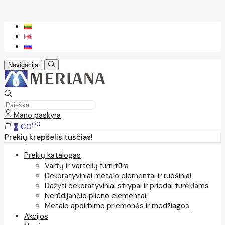
Navigacija
Mano paskyra
00
€0
0
Prekių krepšelis tuščias!
Prekių katalogas
Vartų ir vartelių furnitūra
Dekoratyviniai metalo elementai ir ruošiniai
Dažyti dekoratyviniai strypai ir priedai turėklams
Nerūdijančio plieno elementai
Metalo apdirbimo priemonės ir medžiagos
Akcijos