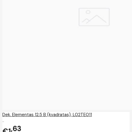
Dek. Elementas 12.5 B (kvadratas), L02TE011
..
63
€1