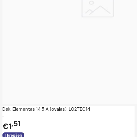
Dek. Elementas 14.5 A (ovalas), L02TE014
..
51
€1