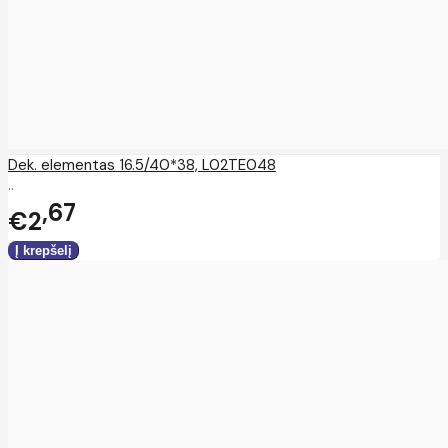
Dek. elementas 16.5/40*38, L02TE048
..
67
€2