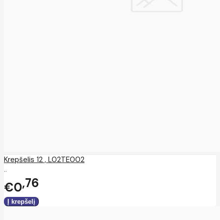
Krepšelis 12 , L02TE002
..
76
€0