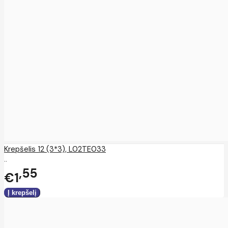
Krepšelis 12 (3*3), L02TE033
..
55
€1