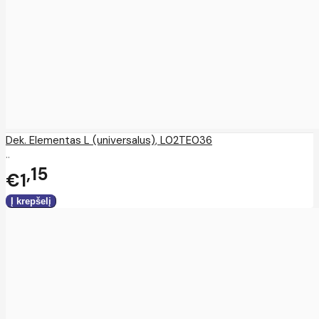
Dek. Elementas L (universalus), L02TE036
..
15
€1