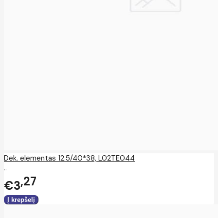
Dek. elementas 12.5/40*38, L02TE044
..
27
€3