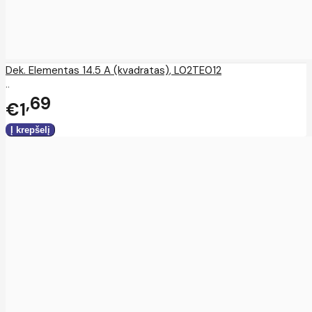
Dek. Elementas 14.5 A (kvadratas), L02TE012
..
69
€1