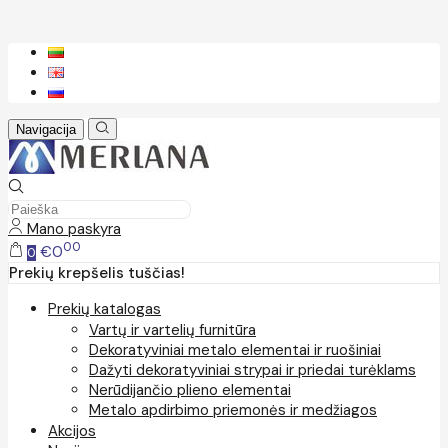
Navigacija
Mano paskyra
00
€0
0
Prekių krepšelis tuščias!
Prekių katalogas
Vartų ir vartelių furnitūra
Dekoratyviniai metalo elementai ir ruošiniai
Dažyti dekoratyviniai strypai ir priedai turėklams
Nerūdijančio plieno elementai
Metalo apdirbimo priemonės ir medžiagos
Akcijos