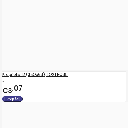
Krepšelis 12 (330x63), L02TE035
..
07
€3