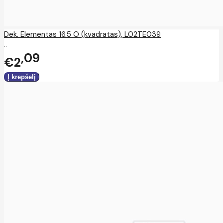
Dek. Elementas 16.5 O (kvadratas), L02TE039
..
09
€2