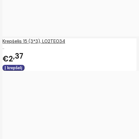
Krepšelis 15 (3*3), L02TE034
..
37
€2