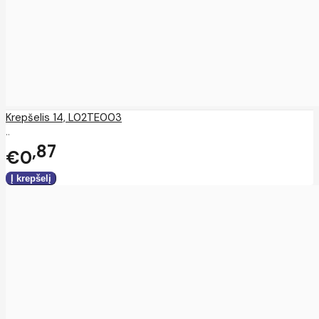
Krepšelis 14, L02TE003
..
87
€0