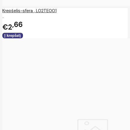
Krepšelis-sfera , L02TE001
..
66
€2