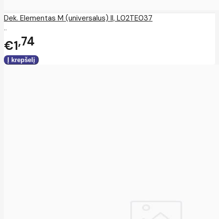
Dek. Elementas M (universalus) II, L02TE037
..
74
€1