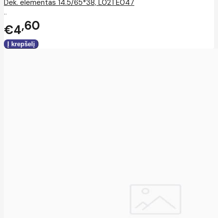
Dek. elementas 14.5/65*38, L02TE047
..
60
€4