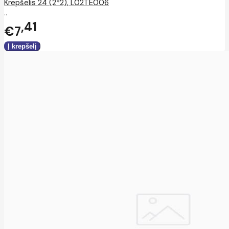
Krepšelis 24 (2*2), L02TE006
..
41
€7