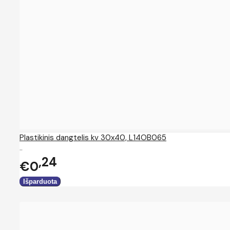
Plastikinis dangtelis kv 30x40, L14OB065
..
24
€0