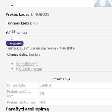
Prekės kodas:
L14OB038
Turimas kiekis:
48
28
€0
su PVM
Turite klausimų apie šią prekę?
Klauskite
Kilmės šalis:
Lenkija
Specifikacija
(0) Atsiliepimai
Informacija
Lenkija
Kilmės šalis
Prekės aukštis,
25
mm
40
Prekės plotis, mm
Parašyti atsiliepimą