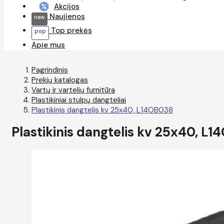
Akcijos
Naujienos
Top prekės
Apie mus
Pagrindinis
Prekių katalogas
Vartų ir vartelių furnitūra
Plastikiniai stulpų dangteliai
Plastikinis dangtelis kv 25x40, L14OB038
Plastikinis dangtelis kv 25x40, L