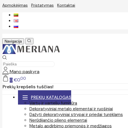
Apmokėjimas
Pristatymas
Kontaktai
Navigacija
Mano paskyra
00
€0
0
Prekių krepšelis tuščias!
PREKIŲ KATALOGAS
Vartų ir vartelių furnitūra
Dekoratyviniai metalo elementai ir ruošiniai
Dažyti dekoratyviniai strypai ir priedai turėklams
Nerūdijančio plieno elementai
Metalo apdirbimo priemonės ir medžiagos