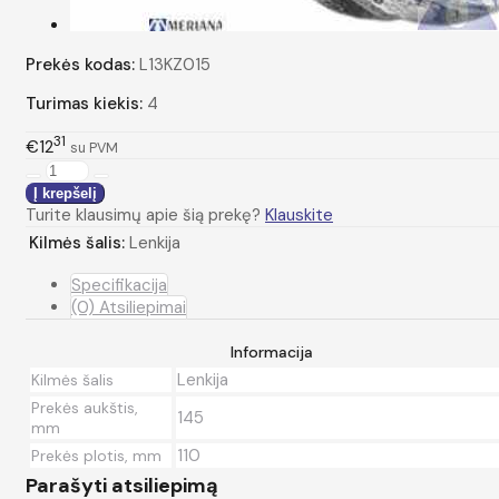
Prekės kodas:
L13KZ015
Turimas kiekis:
4
31
€12
su PVM
Turite klausimų apie šią prekę?
Klauskite
Kilmės šalis:
Lenkija
Specifikacija
(0) Atsiliepimai
Informacija
Lenkija
Kilmės šalis
Prekės aukštis,
145
mm
110
Prekės plotis, mm
Parašyti atsiliepimą