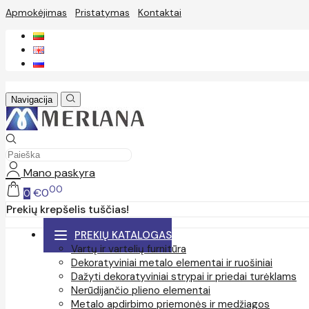
Apmokėjimas
Pristatymas
Kontaktai
Navigacija
Mano paskyra
00
€0
0
Prekių krepšelis tuščias!
PREKIŲ KATALOGAS
Vartų ir vartelių furnitūra
Dekoratyviniai metalo elementai ir ruošiniai
Dažyti dekoratyviniai strypai ir priedai turėklams
Nerūdijančio plieno elementai
Metalo apdirbimo priemonės ir medžiagos