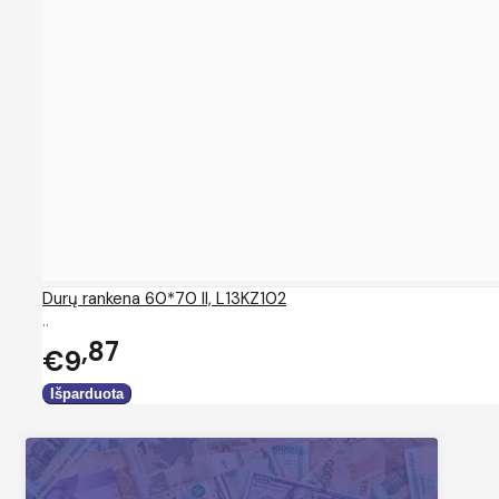
Durų rankena 60*70 II, L13KZ102
..
87
€9