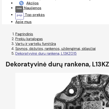
Akcijos
Naujienos
Top prekės
Apie mus
Pagrindinis
Prekių katalogas
Vartų ir vartelių furnitūra
Spynos, dėžutės, rankenos, uždengimai, skląsčiai
Dekoratyvinė durų rankena, L13KZ015
Dekoratyvinė durų rankena, L13K