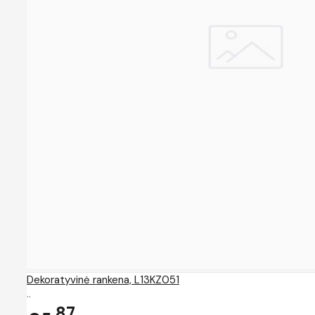
Dekoratyvinė rankena, L13KZ051
..
87