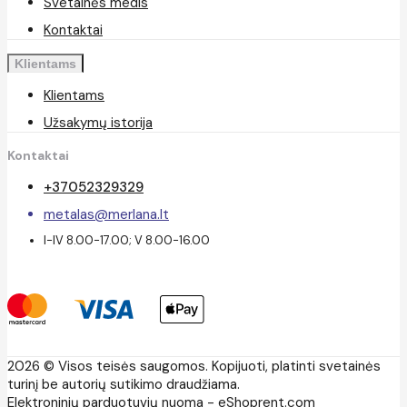
Svetainės medis
Kontaktai
Klientams
Klientams
Užsakymų istorija
Kontaktai
+37052329329
metalas@merlana.lt
I-IV 8.00-17.00; V 8.00-16.00
2026 © Visos teisės saugomos. Kopijuoti, platinti svetainės
turinį be autorių sutikimo draudžiama.
Elektroninių parduotuvių nuoma
-
eShoprent.com