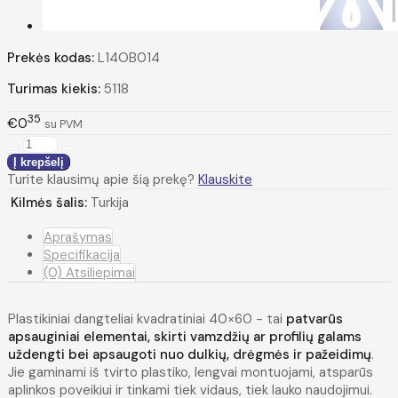
Prekės kodas:
L14OB014
Turimas kiekis:
5118
35
€0
su PVM
Turite klausimų apie šią prekę?
Klauskite
Kilmės šalis:
Turkija
Aprašymas
Specifikacija
(0) Atsiliepimai
Plastikiniai dangteliai kvadratiniai 40×60 - tai
patvarūs
apsauginiai elementai, skirti vamzdžių ar profilių galams
uždengti bei apsaugoti nuo dulkių, drėgmės ir pažeidimų
.
Jie gaminami iš tvirto plastiko, lengvai montuojami, atsparūs
aplinkos poveikiui ir tinkami tiek vidaus, tiek lauko naudojimui.