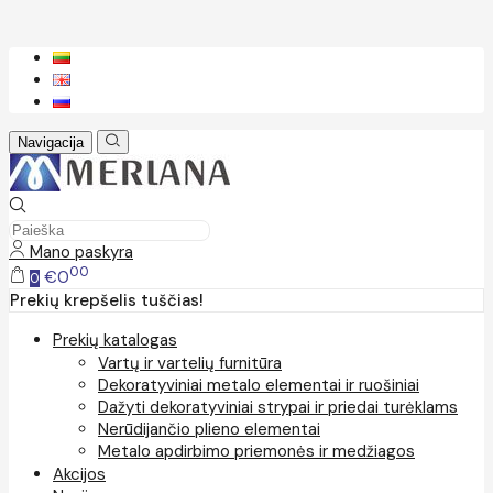
Navigacija
Mano paskyra
00
€0
0
Prekių krepšelis tuščias!
Prekių katalogas
Vartų ir vartelių furnitūra
Dekoratyviniai metalo elementai ir ruošiniai
Dažyti dekoratyviniai strypai ir priedai turėklams
Nerūdijančio plieno elementai
Metalo apdirbimo priemonės ir medžiagos
Akcijos