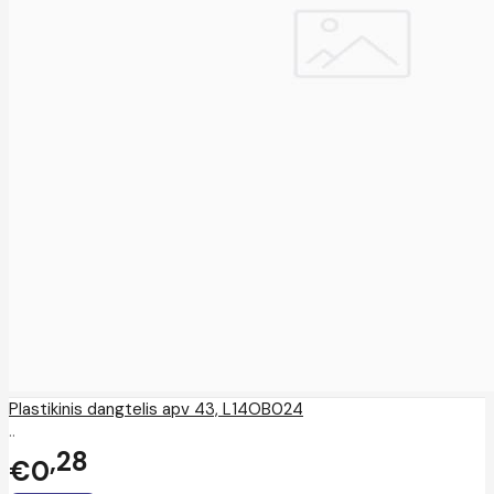
Plastikinis dangtelis apv 43, L14OB024
..
28
€0