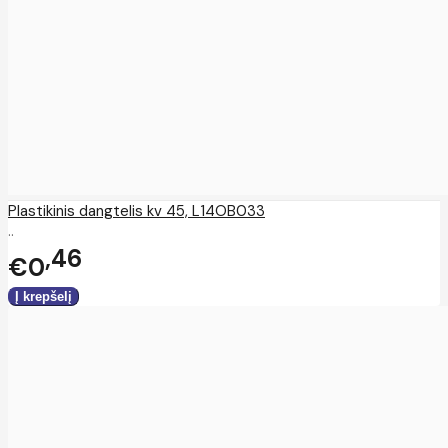
Plastikinis dangtelis kv 45, L14OB033
..
46
€0