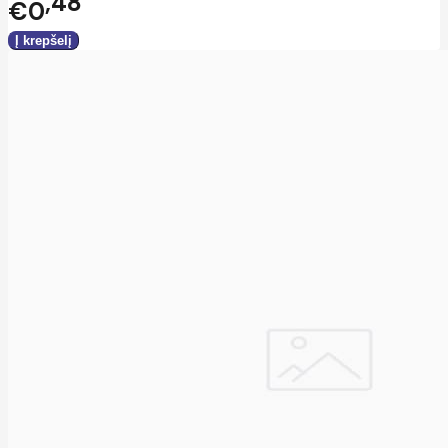
48
€0