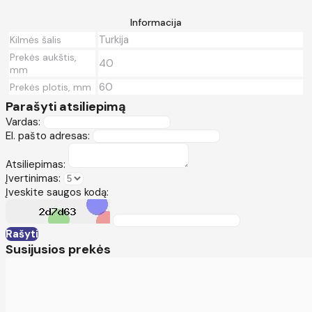
Informacija
Turkija
Kilmės šalis
Prekės aukštis,
40
mm
60
Prekės plotis, mm
Parašyti atsiliepimą
Vardas:
El. pašto adresas:
Atsiliepimas:
Įvertinimas:
Įveskite saugos kodą:
Rašyti
Susijusios prekės