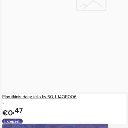
Plastikinis dangtelis kv 60, L14OB006
..
47
€0