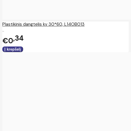
Plastikinis dangtelis kv 30*60, L14OB013
..
34
€0