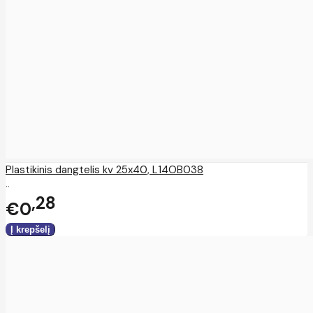
Plastikinis dangtelis kv 25x40, L14OB038
..
28
€0