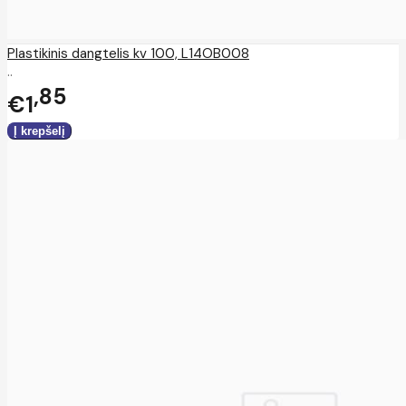
Plastikinis dangtelis kv 100, L14OB008
..
85
€1