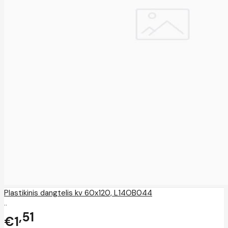
Plastikinis dangtelis kv 60x120, L14OB044
..
51
€1