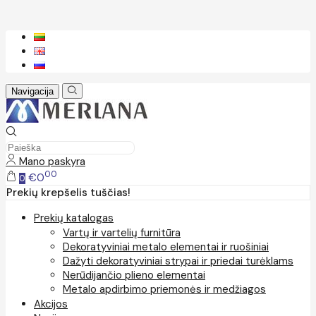
Navigacija
Mano paskyra
00
€0
0
Prekių krepšelis tuščias!
Prekių katalogas
Vartų ir vartelių furnitūra
Dekoratyviniai metalo elementai ir ruošiniai
Dažyti dekoratyviniai strypai ir priedai turėklams
Nerūdijančio plieno elementai
Metalo apdirbimo priemonės ir medžiagos
Akcijos