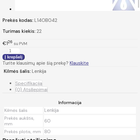
Prekės kodas:
L14OB042
Turimas kiekis:
22
26
€1
su PVM
Turite klausimų apie šią prekę?
Klauskite
Kilmės šalis:
Lenkija
Specifikacija
(0) Atsiliepimai
Informacija
Lenkija
Kilmės šalis
Prekės aukštis,
60
mm
80
Prekės plotis, mm