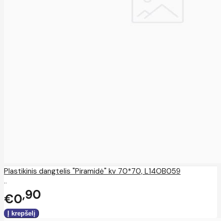
Plastikinis dangtelis "Piramidė" kv 70*70, L14OB059
..
90
€0