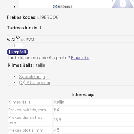
Prekės kodas:
L19BR006
Turimas kiekis:
1
82
€23
su PVM
Turite klausimų apie šią prekę?
Klauskite
Kilmės šalis:
Italija
Specifikacija
(0) Atsiliepimai
Informacija
Italija
Kilmės šalis
64
Prekės aukštis, mm
Prekės diametras,
16.5
mm
45
Prekės plotis, mm