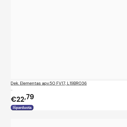
Dek. Elementas apv.50 FV17, L19BR036
..
79
€22