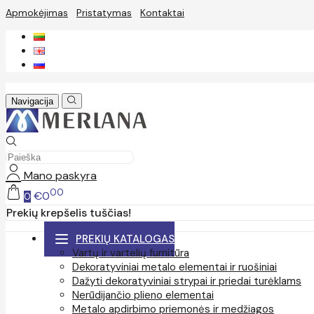
Apmokėjimas
Pristatymas
Kontaktai
Navigacija
Mano paskyra
00
€0
0
Prekių krepšelis tuščias!
PREKIŲ KATALOGAS
Vartų ir vartelių furnitūra
Dekoratyviniai metalo elementai ir ruošiniai
Dažyti dekoratyviniai strypai ir priedai turėklams
Nerūdijančio plieno elementai
Metalo apdirbimo priemonės ir medžiagos