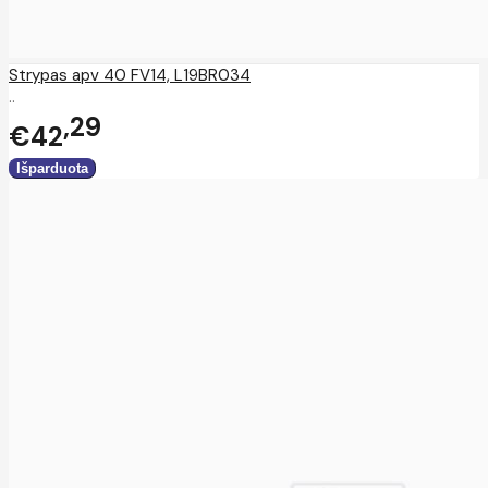
Strypas apv 40 FV14, L19BR034
..
29
€42