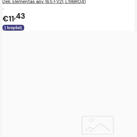
Dek. Elementas apv 16.5 FV21, L19BR041
..
43
€11