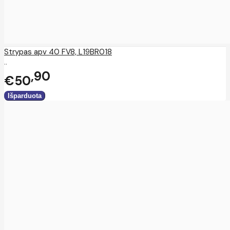
Strypas apv 40 FV8, L19BR018
..
90
€50