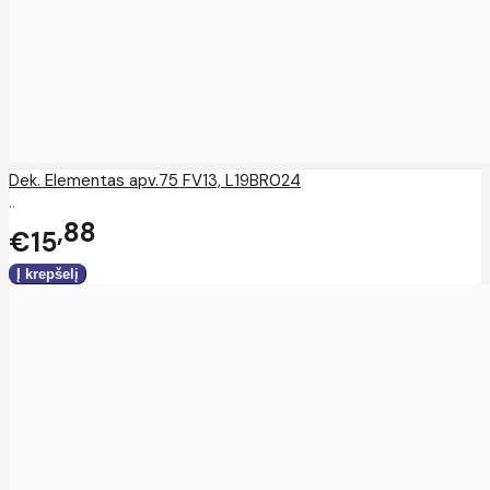
Dek. Elementas apv.75 FV13, L19BR024
..
88
€15