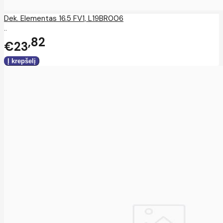
Dek. Elementas 16.5 FV1, L19BR006
..
82
€23