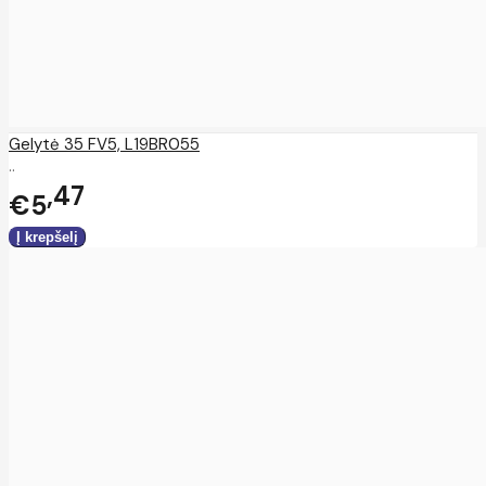
Gelytė 35 FV5, L19BR055
..
47
€5