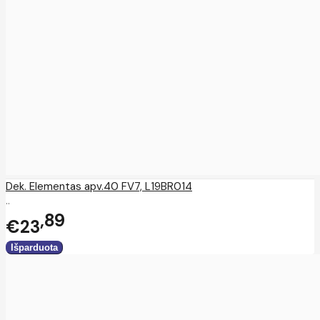
Dek. Elementas apv.40 FV7, L19BR014
..
89
€23