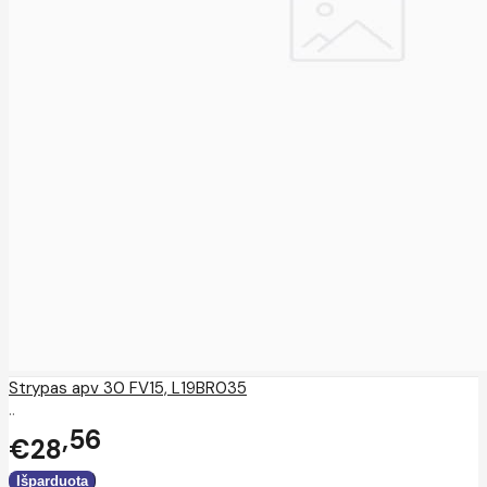
Strypas apv 30 FV15, L19BR035
..
56
€28