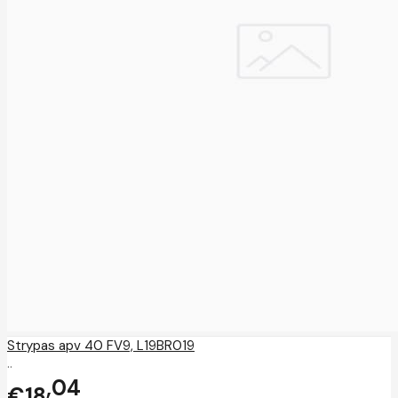
Strypas apv 40 FV9, L19BR019
..
04
€18