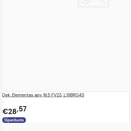
Dek. Elementas apv 16.5 FV23, L19BR043
..
57
€28