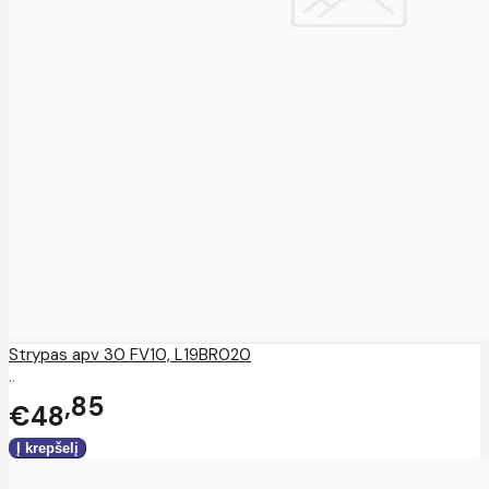
Strypas apv 30 FV10, L19BR020
..
85
€48