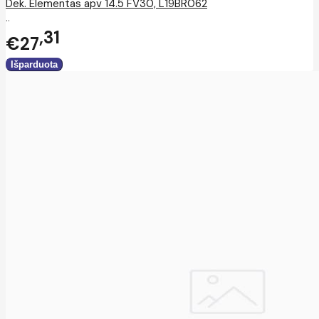
Dek. Elementas apv 14.5 FV30, L19BR062
..
31
€27