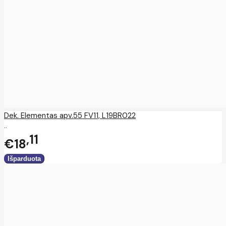
Dek. Elementas apv.55 FV11, L19BR022
..
11
€18