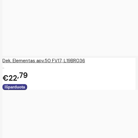
Dek. Elementas apv.50 FV17, L19BR036
..
79
€22