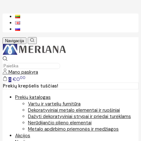
Navigacija
Mano paskyra
00
€0
0
Prekių krepšelis tuščias!
Prekių katalogas
Vartų ir vartelių furnitūra
Dekoratyviniai metalo elementai ir ruošiniai
Dažyti dekoratyviniai strypai ir priedai turėklams
Nerūdijančio plieno elementai
Metalo apdirbimo priemonės ir medžiagos
Akcijos