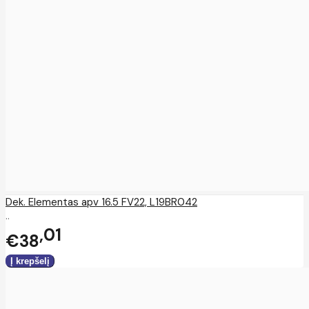
Dek. Elementas apv 16.5 FV22, L19BR042
..
01
€38