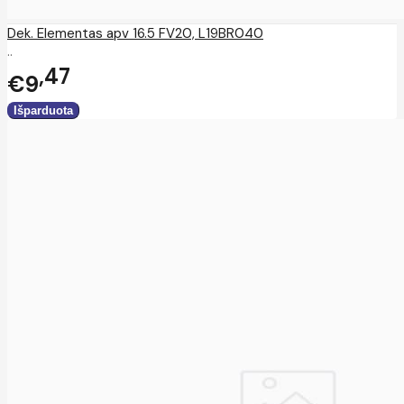
Dek. Elementas apv 16.5 FV20, L19BR040
..
47
€9