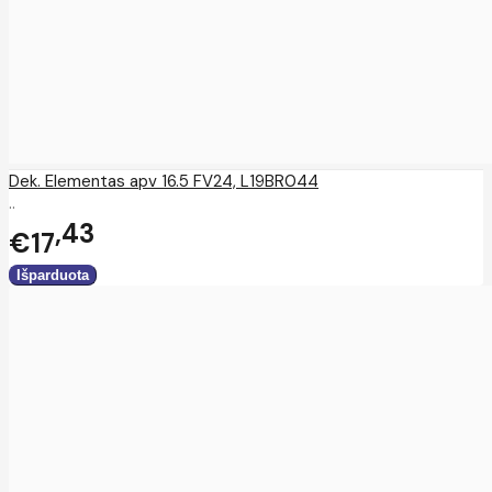
Dek. Elementas apv 16.5 FV24, L19BR044
..
43
€17