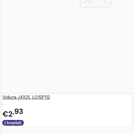
Voliuta J410S, L01SP112
..
93
€2