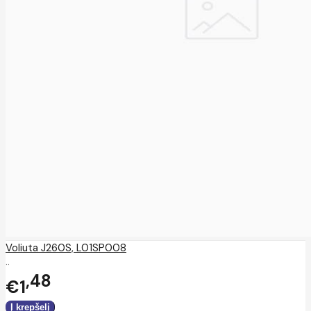
Voliuta J260S, L01SP008
..
48
€1