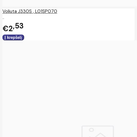
Voliuta J330S , L01SP070
..
53
€2