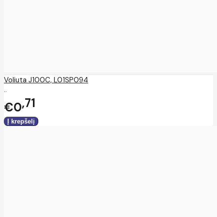
Voliuta J100C, L01SP094
..
71
€0