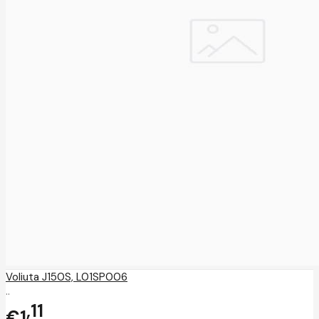
Voliuta J150S, L01SP006
..
11
€1