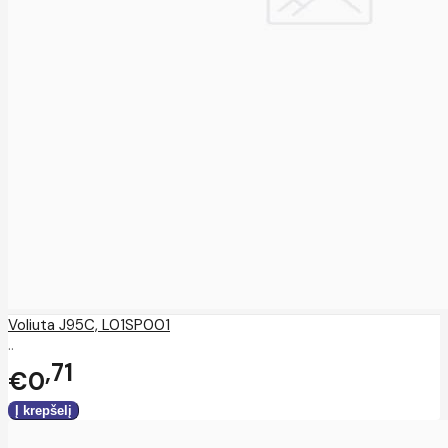
Voliuta J95C, L01SP001
..
71
€0