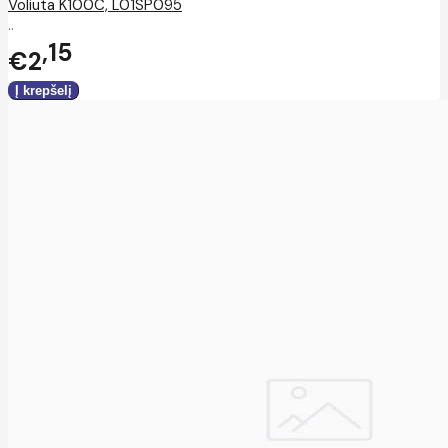
Voliuta K100C, L01SP095
..
15
€2