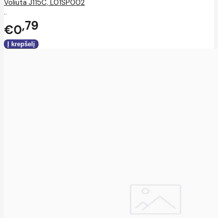
Voliuta J115C, L01SP002
..
79
€0