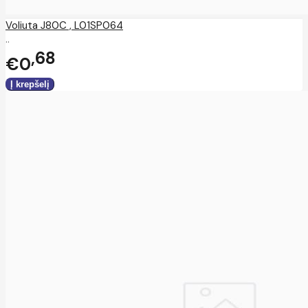
Voliuta J80C , L01SP064
..
68
€0