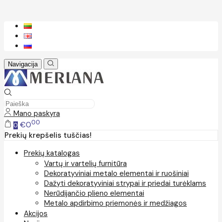
Navigacija
Mano paskyra
00
€0
0
Prekių krepšelis tuščias!
Prekių katalogas
Vartų ir vartelių furnitūra
Dekoratyviniai metalo elementai ir ruošiniai
Dažyti dekoratyviniai strypai ir priedai turėklams
Nerūdijančio plieno elementai
Metalo apdirbimo priemonės ir medžiagos
Akcijos