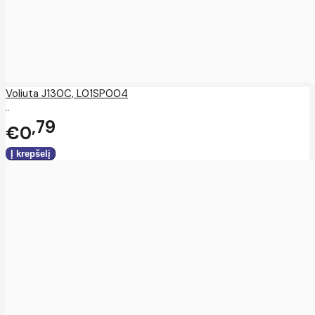
Voliuta J130C, L01SP004
..
79
€0