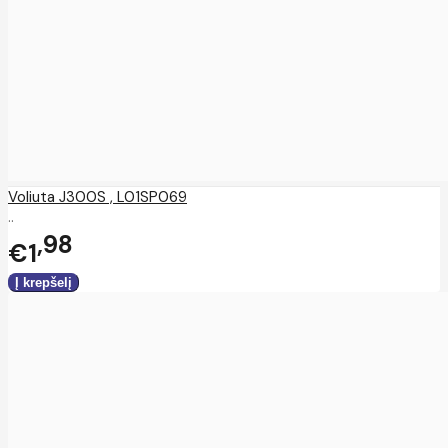
Voliuta J300S , L01SP069
..
98
€1