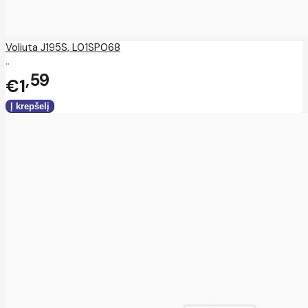
Voliuta J195S, L01SP068
..
59
€1