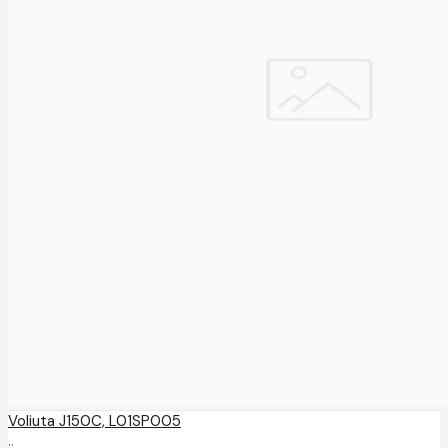
Voliuta J150C, L01SP005
..