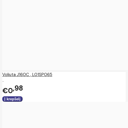
Voliuta J160C , L01SP065
..
98
€0