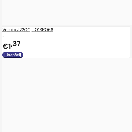
Voliuta J220C, L01SP066
..
37
€1