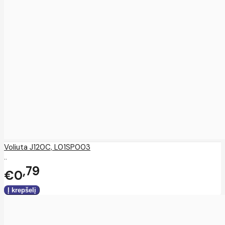
Voliuta J120C, L01SP003
..
79
€0