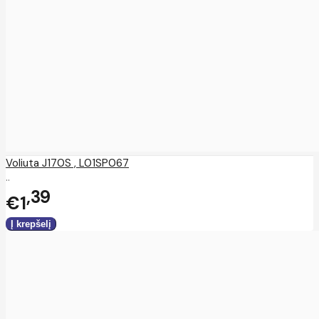
Voliuta J170S , L01SP067
..
39
€1