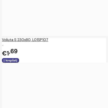
Voliuta S 230x80, L01SP107
..
69
€1