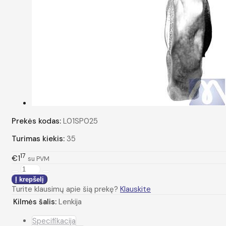
Prekės kodas:
L01SP025
Turimas kiekis:
35
17
€1
su PVM
Turite klausimų apie šią prekę?
Klauskite
Kilmės šalis:
Lenkija
Specifikacija