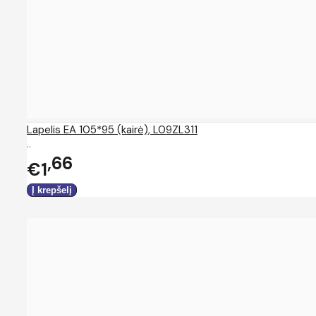
Lapelis EA 105*95 (kairė), L09ZL311
..
66
€1