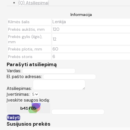
(0) Atsiliepimai
Informacija
Lenkija
Kilmės šalis
120
Prekės aukštis, mm
Prekės gylis (ilgis),
12
mm
60
Prekės plotis, mm
6
Prekės storis
Parašyti atsiliepimą
Vardas:
El. pašto adresas:
Atsiliepimas:
Įvertinimas:
Įveskite saugos kodą:
Rašyti
Susijusios prekės