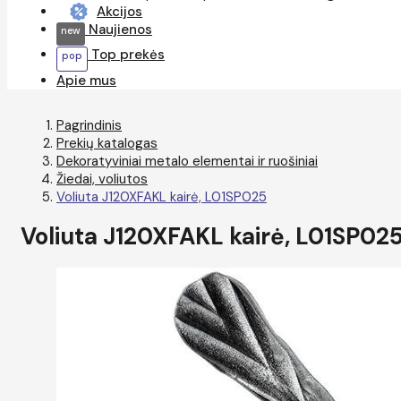
Akcijos
Naujienos
Top prekės
Apie mus
Pagrindinis
Prekių katalogas
Dekoratyviniai metalo elementai ir ruošiniai
Žiedai, voliutos
Voliuta J120XFAKL kairė, L01SP025
Voliuta J120XFAKL kairė, L01SP02