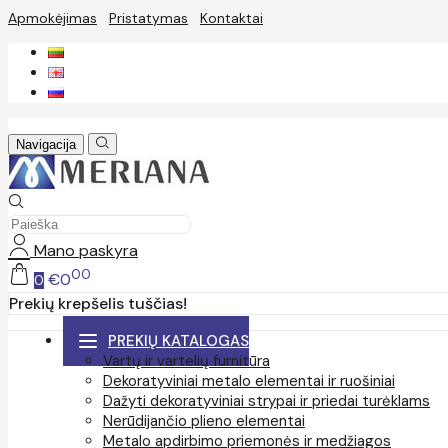
Apmokėjimas
Pristatymas
Kontaktai
Navigacija
Mano paskyra
00
€0
0
Prekių krepšelis tuščias!
PREKIŲ KATALOGAS
Vartų ir vartelių furnitūra
Dekoratyviniai metalo elementai ir ruošiniai
Dažyti dekoratyviniai strypai ir priedai turėklams
Nerūdijančio plieno elementai
Metalo apdirbimo priemonės ir medžiagos