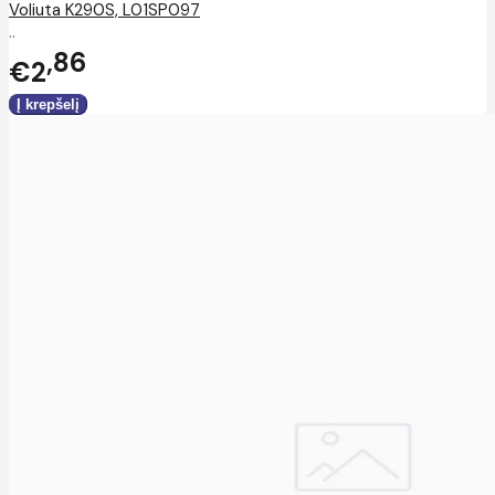
Voliuta K290S, L01SP097
..
86
€2