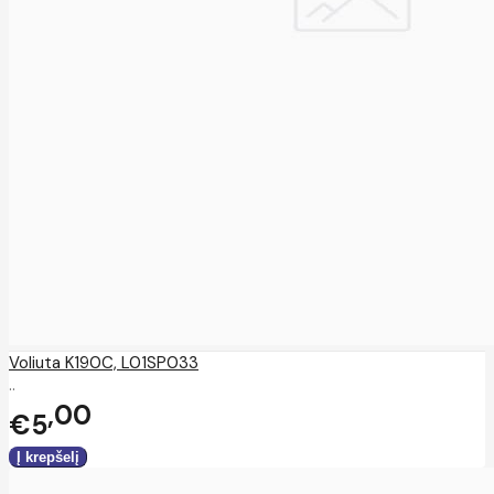
Voliuta K190C, L01SP033
..
00
€5