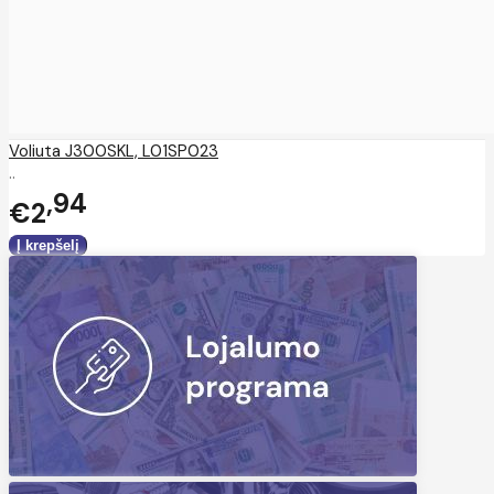
Voliuta J300SKL, L01SP023
..
94
€2