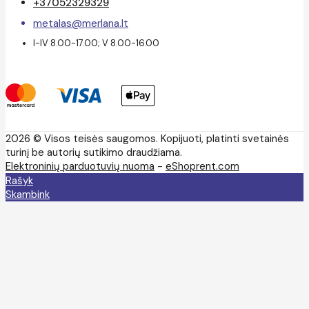
+37052329329
metalas@merlana.lt
I-IV 8.00-17.00; V 8.00-16.00
2026 © Visos teisės saugomos. Kopijuoti, platinti svetainės
turinį be autorių sutikimo draudžiama.
Elektroninių parduotuvių nuoma
-
eShoprent.com
Rašyk
Skambink