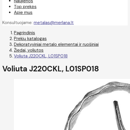
Naujienos
Top prekės
Apie mus
Konsultuojame:
metalas@merlana.lt
Pagrindinis
Prekių katalogas
Dekoratyviniai metalo elementai ir ruošiniai
Žiedai, voliutos
Voliuta J220CKL, L01SP018
Voliuta J220CKL, L01SP018