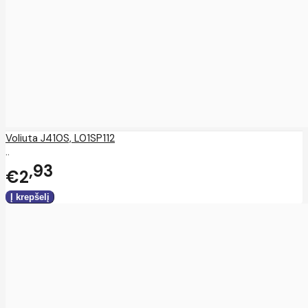
Voliuta J410S, L01SP112
..
93
€2