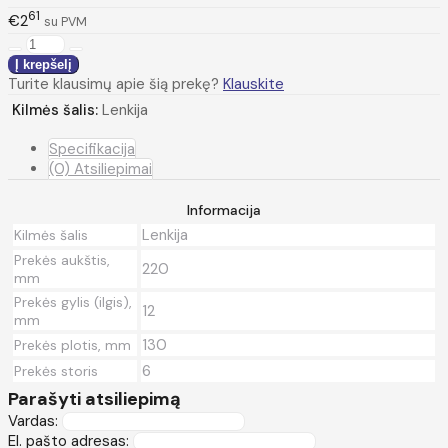
61
€2
su PVM
Turite klausimų apie šią prekę?
Klauskite
Kilmės šalis:
Lenkija
Specifikacija
(0) Atsiliepimai
Informacija
Lenkija
Kilmės šalis
Prekės aukštis,
220
mm
Prekės gylis (ilgis),
12
mm
130
Prekės plotis, mm
6
Prekės storis
Parašyti atsiliepimą
Vardas:
El. pašto adresas: