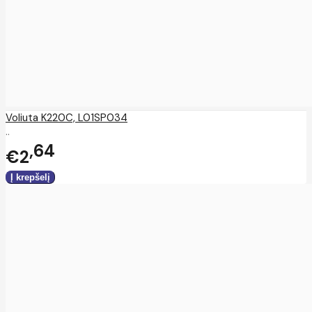
Voliuta K220C, L01SP034
..
64
€2