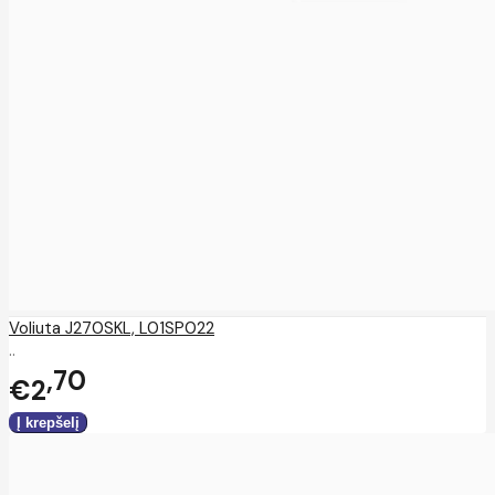
Voliuta J270SKL, L01SP022
..
70
€2