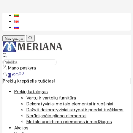
Navigacija
Mano paskyra
00
€0
0
Prekių krepšelis tuščias!
Prekių katalogas
Vartų ir vartelių furnitūra
Dekoratyviniai metalo elementai ir ruošiniai
Dažyti dekoratyviniai strypai ir priedai turėklams
Nerūdijančio plieno elementai
Metalo apdirbimo priemonės ir medžiagos
Akcijos