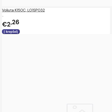
Voliuta K150C, L01SP032
..
26
€2