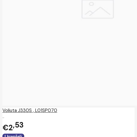
Voliuta J330S , L01SP070
..
53
€2