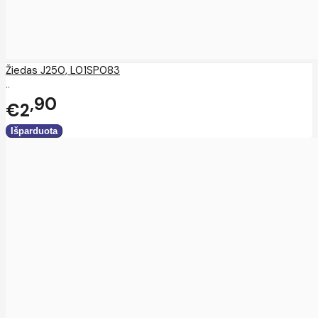
Žiedas J250, L01SP083
..
90
€2