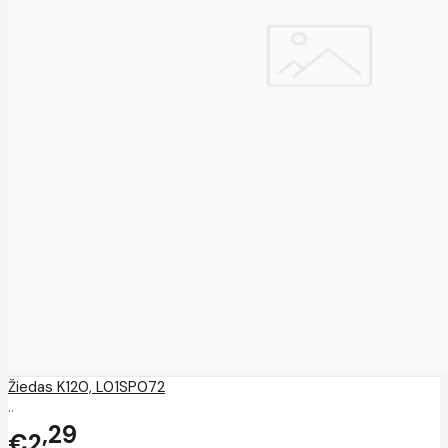
Žiedas K120, L01SP072
..
29
€2