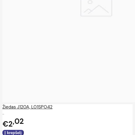
Žiedas J120A, L01SP042
..
02
€2