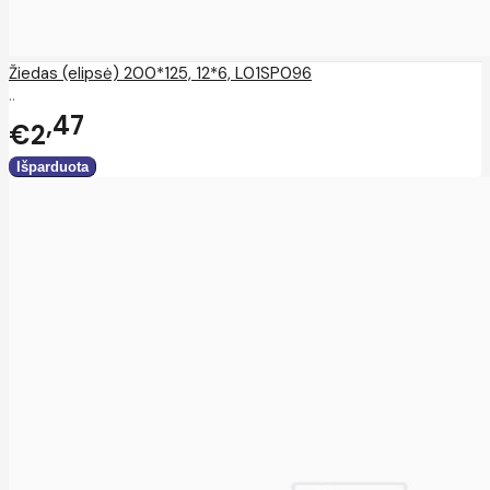
Žiedas (elipsė) 200*125, 12*6, L01SP096
..
47
€2