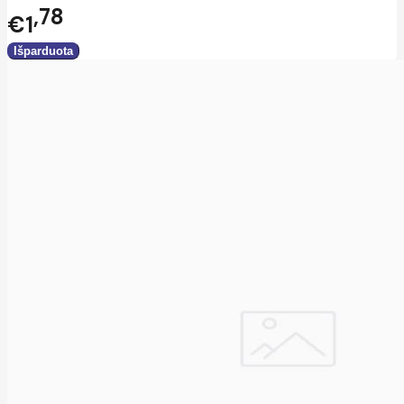
78
€1