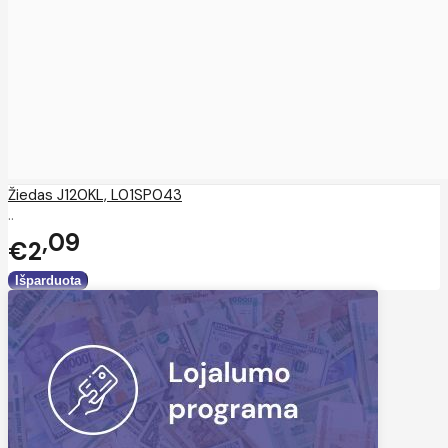
Žiedas J120KL, L01SP043
..
09
€2