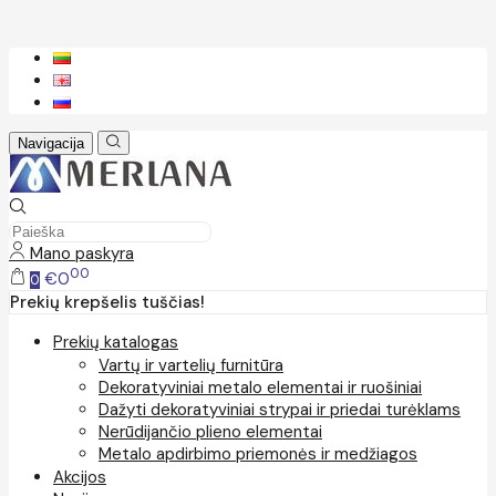
Navigacija
Mano paskyra
00
€0
0
Prekių krepšelis tuščias!
Prekių katalogas
Vartų ir vartelių furnitūra
Dekoratyviniai metalo elementai ir ruošiniai
Dažyti dekoratyviniai strypai ir priedai turėklams
Nerūdijančio plieno elementai
Metalo apdirbimo priemonės ir medžiagos
Akcijos