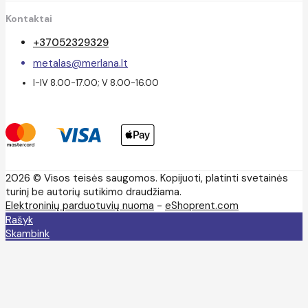
Kontaktai
+37052329329
metalas@merlana.lt
I-IV 8.00-17.00; V 8.00-16.00
2026 © Visos teisės saugomos. Kopijuoti, platinti svetainės
turinį be autorių sutikimo draudžiama.
Elektroninių parduotuvių nuoma
-
eShoprent.com
Rašyk
Skambink