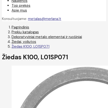
Naujienos
Top prekės
Apie mus
Konsultuojame:
metalas@merlana.lt
Pagrindinis
Prekių katalogas
Dekoratyviniai metalo elementai ir ruošiniai
Žiedai, voliutos
Žiedas K100, L01SP071
Žiedas K100, L01SP071