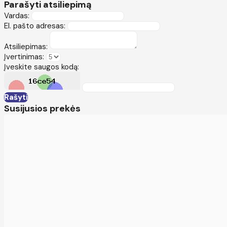
Parašyti atsiliepimą
Vardas:
El. pašto adresas:
Atsiliepimas:
Įvertinimas:
Įveskite saugos kodą:
Rašyti
Susijusios prekės