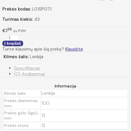
Prekės kodas:
L01SP071
Turimas kiekis:
43
96
€1
su PVM
Turite klausimų apie šią prekę?
Klauskite
Kilmės šalis:
Lenkija
Specifikacija
(0) Atsiliepimai
Informacija
Lenkija
Kilmės šalis
Prekės diametras,
100
mm
Prekės gylis (ilgis),
12
mm
12
Prekės storis