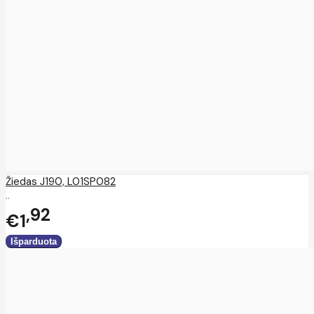
Žiedas J190, L01SP082
..
92
€1