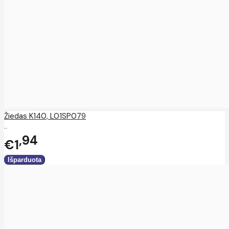
Žiedas K140, L01SP079
..
94
€1