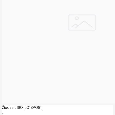
Žiedas J160, L01SP081
..