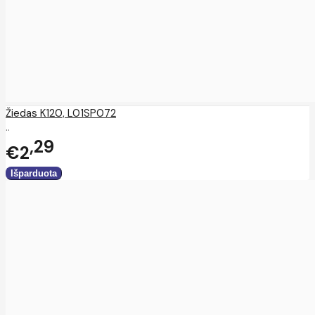
Žiedas K120, L01SP072
..
29
€2