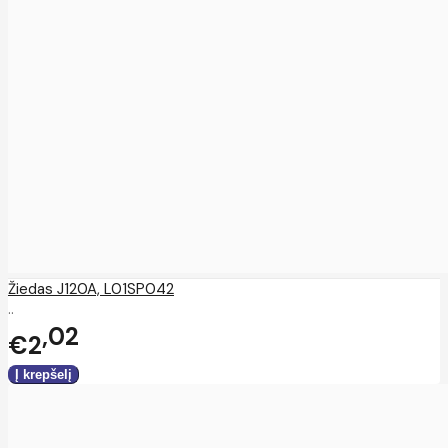
Žiedas J120A, L01SP042
..
02
€2