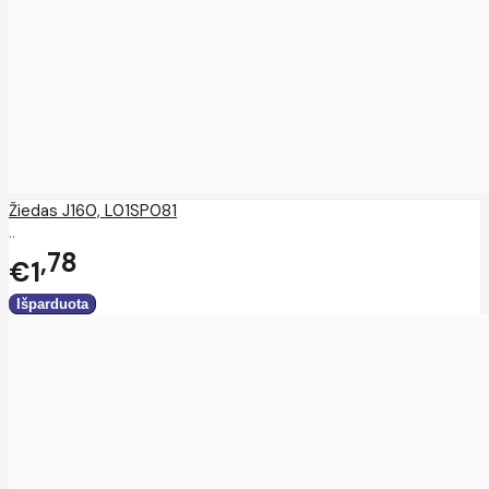
Žiedas J160, L01SP081
..
78
€1