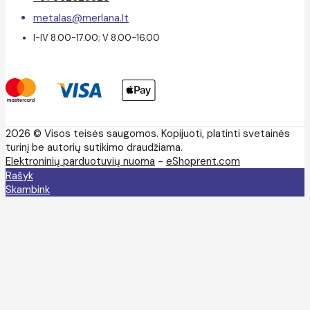
metalas@merlana.lt
I-IV 8.00-17.00; V 8.00-16.00
2026 © Visos teisės saugomos. Kopijuoti, platinti svetainės
turinį be autorių sutikimo draudžiama.
Elektroninių parduotuvių nuoma
-
eShoprent.com
Rašyk
Skambink