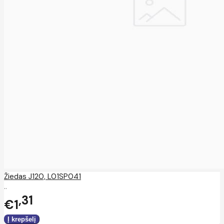
Žiedas J120, L01SP041
..
31
€1