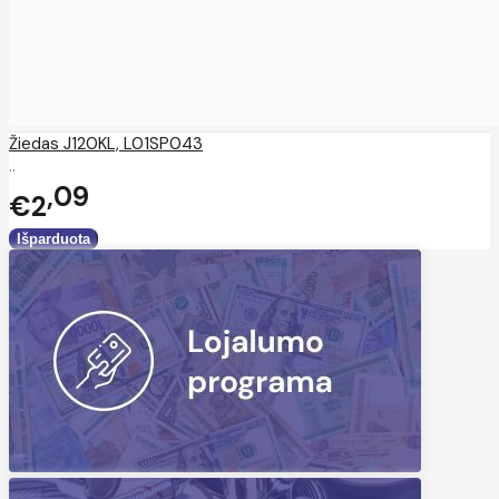
Žiedas J120KL, L01SP043
..
09
€2