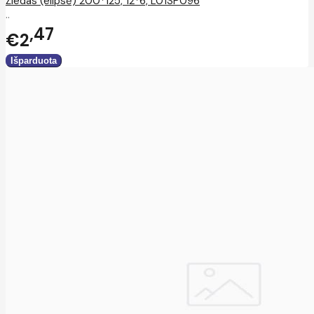
Žiedas (elipsė) 200*125, 12*6, L01SP096
..
47
€2