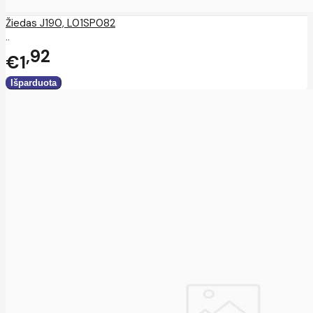
Žiedas J190, L01SP082
..
92
€1