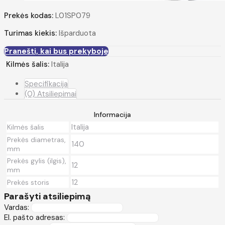
Prekės kodas:
L01SP079
Turimas kiekis:
Išparduota
Pranešti, kai bus prekyboje
Kilmės šalis:
Italija
Specifikacija
(0) Atsiliepimai
Informacija
Italija
Kilmės šalis
Prekės diametras,
140
mm
Prekės gylis (ilgis),
12
mm
12
Prekės storis
Parašyti atsiliepimą
Vardas:
El. pašto adresas: