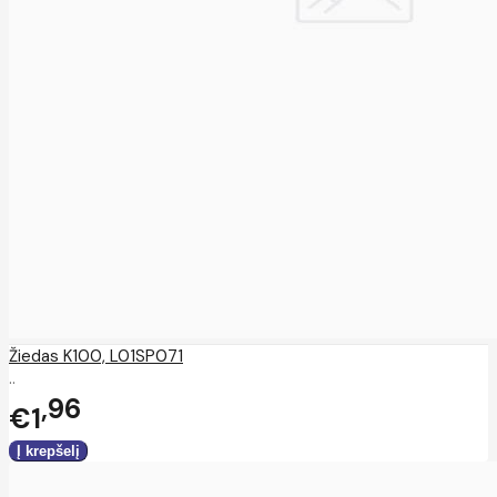
Žiedas K100, L01SP071
..
96
€1