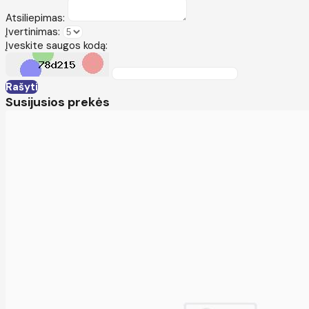
Atsiliepimas:
Įvertinimas:
Įveskite saugos kodą:
Rašyti
Susijusios prekės