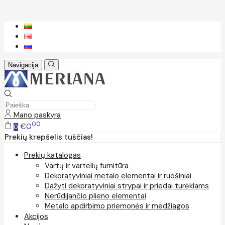
Navigacija
Mano paskyra
00
€0
0
Prekių krepšelis tuščias!
Prekių katalogas
Vartų ir vartelių furnitūra
Dekoratyviniai metalo elementai ir ruošiniai
Dažyti dekoratyviniai strypai ir priedai turėklams
Nerūdijančio plieno elementai
Metalo apdirbimo priemonės ir medžiagos
Akcijos