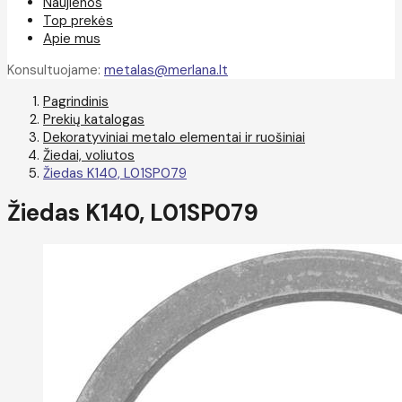
Naujienos
Top prekės
Apie mus
Konsultuojame:
metalas@merlana.lt
Pagrindinis
Prekių katalogas
Dekoratyviniai metalo elementai ir ruošiniai
Žiedai, voliutos
Žiedas K140, L01SP079
Žiedas K140, L01SP079