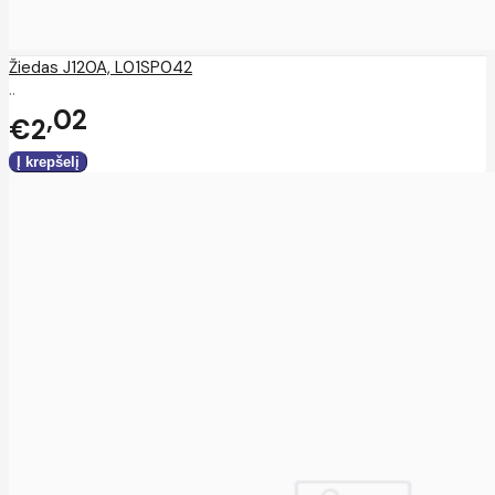
Žiedas J120A, L01SP042
..
02
€2