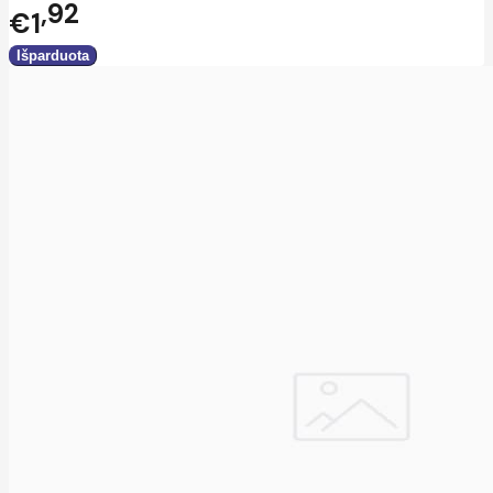
92
€1