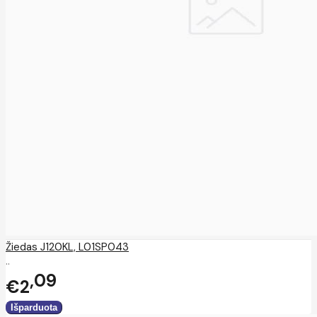
Žiedas J120KL, L01SP043
..
09
€2