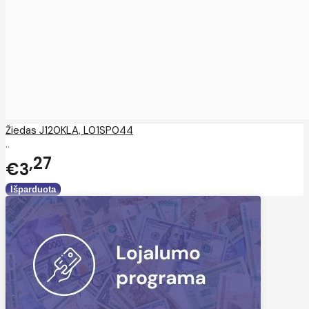
Žiedas J120KLA, L01SP044
..
27
€3