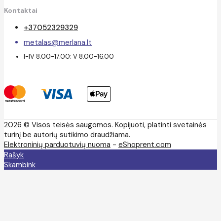
Kontaktai
+37052329329
metalas@merlana.lt
I-IV 8.00-17.00; V 8.00-16.00
2026 © Visos teisės saugomos. Kopijuoti, platinti svetainės
turinį be autorių sutikimo draudžiama.
Elektroninių parduotuvių nuoma
-
eShoprent.com
Rašyk
Skambink