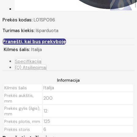
Prekės kodas:
L01SP096
Turimas kiekis:
Išparduota
Pranešti, kai bus prekyboje
Kilmės šalis:
Italija
Specifikacija
(0) Atsiliepimai
Informacija
Italija
Kilmės šalis
Prekės aukštis,
200
mm
Prekės gylis (ilgis),
12
mm
125
Prekės plotis, mm
6
Prekės storis