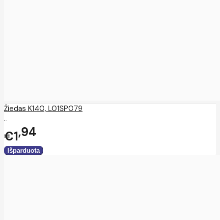
Žiedas K140, L01SP079
..
94
€1