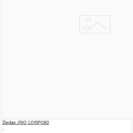
Žiedas J190, L01SP082
..