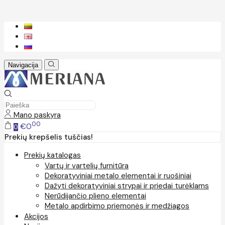
Navigacija
Mano paskyra
00
€0
0
Prekių krepšelis tuščias!
Prekių katalogas
Vartų ir vartelių furnitūra
Dekoratyviniai metalo elementai ir ruošiniai
Dažyti dekoratyviniai strypai ir priedai turėklams
Nerūdijančio plieno elementai
Metalo apdirbimo priemonės ir medžiagos
Akcijos