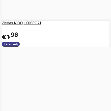
Žiedas K100, L01SP071
..
96
€1