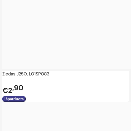
Žiedas J250, L01SP083
..
90
€2