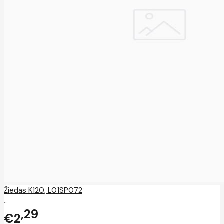
Žiedas K120, L01SP072
..
29
€2