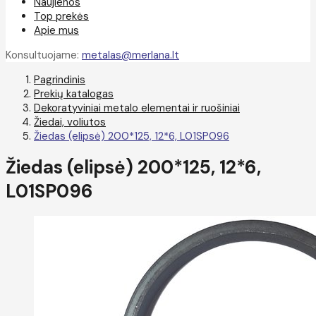
Naujienos
Top prekės
Apie mus
Konsultuojame:
metalas@merlana.lt
Pagrindinis
Prekių katalogas
Dekoratyviniai metalo elementai ir ruošiniai
Žiedai, voliutos
Žiedas (elipsė) 200*125, 12*6, L01SP096
Žiedas (elipsė) 200*125, 12*6,
L01SP096